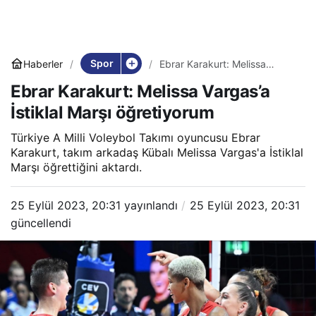
Spor
Haberler
Ebrar Karakurt: Melissa
Vargas’a İstiklal Marşı
Ebrar Karakurt: Melissa Vargas’a
öğretiyorum
İstiklal Marşı öğretiyorum
Türkiye A Milli Voleybol Takımı oyuncusu Ebrar
Karakurt, takım arkadaş Kübalı Melissa Vargas'a İstiklal
Marşı öğrettiğini aktardı.
25 Eylül 2023, 20:31
yayınlandı
25 Eylül 2023, 20:31
güncellendi