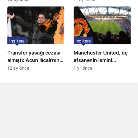
Listede 2 Türk yıldız
bulunuyor
İngiltere
İngiltere
Transfer yasağı cezası
Manchester United, üç
almıştı: Acun Ilıcalı’nın
efsanenin ismini
ekibi Hull City’ye kötü
yasakladı
12 ay önce
1 yıl önce
haber!