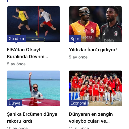
Gündem
Spor
FIFA’dan Ofsayt
Yıldızlar İran’a gidiyor!
Kuralında Devrim
5 ay önce
Niteliğinde Onay
5 ay önce
Dünya
Ekonomi
Şahika Ercümen dünya
Dünyanın en zengin
rekoru kırdı
voleybolcuları ve
servetleri açıklandı:
10 ay önce
11 ay önce