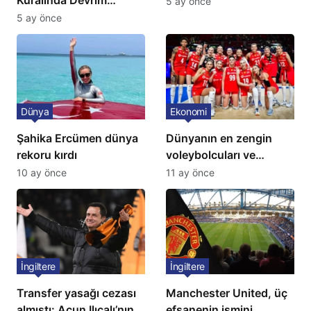
5 ay önce
Niteliğinde Onay
5 ay önce
Dünya
Ekonomi
Şahika Ercümen dünya
Dünyanın en zengin
rekoru kırdı
voleybolcuları ve
servetleri açıklandı:
10 ay önce
11 ay önce
Listede 2 Türk yıldız
bulunuyor
İngiltere
İngiltere
Transfer yasağı cezası
Manchester United, üç
almıştı: Acun Ilıcalı’nın
efsanenin ismini