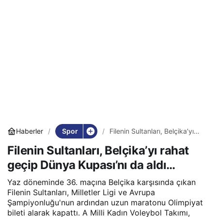
Spor
Haberler
Filenin Sultanları, Belçika’yı
rahat geçip Dünya Kupası’nı
Filenin Sultanları, Belçika’yı rahat
da aldı…
geçip Dünya Kupası’nı da aldı…
Yaz döneminde 36. maçına Belçika karşısında çıkan
Filenin Sultanları, Milletler Ligi ve Avrupa
Şampiyonluğu'nun ardından uzun maratonu Olimpiyat
bileti alarak kapattı. A Milli Kadın Voleybol Takımı,