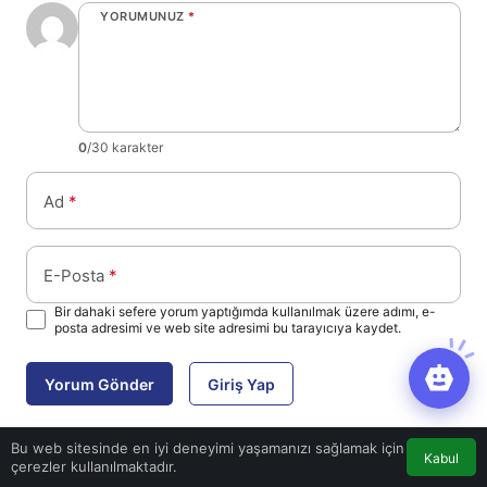
YORUMUNUZ
*
0
/30 karakter
Ad
*
E-Posta
*
Bir dahaki sefere yorum yaptığımda kullanılmak üzere adımı, e-
posta adresimi ve web site adresimi bu tarayıcıya kaydet.
Yorum Gönder
Giriş Yap
Bu web sitesinde en iyi deneyimi yaşamanızı sağlamak için
Kabul
çerezler kullanılmaktadır.