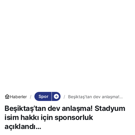
Spor
Haberler
Beşiktaş’tan dev anlaşma!
Stadyum isim hakkı için
Beşiktaş’tan dev anlaşma! Stadyum
sponsorluk açıklandı…
isim hakkı için sponsorluk
açıklandı…