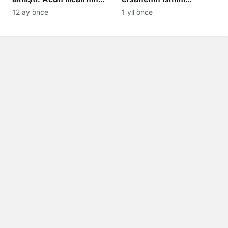
ekibi Hull City’ye kötü
yasakladı
12 ay önce
1 yıl önce
haber!