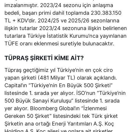
imzalanmıştır. 2023/24 sezonu için anlaşma
bedeli, başarı primi dahil toplamda 230.383.150
TL + KDV’dir. 2024/25 ve 2025/26 sezonlarına
ilişkin tutarlar 2023/24 sezonuna ilişkin belirlenen
tutarlara Türkiye İstatistik Kurumu’nca yayınlanan
TÜFE oranı eklenmesi suretiyle bulunacaktır.
TÜPRAŞ ŞİRKETİ KİME AİT?
Tüpraş geçtiğimiz yıl Türkiye’nin en çok ciro
yapan şirketi (481 Milyar TL) olarak açıklandı.
Capital’ın “Türkiye’nin En Büyük 500 Şirketi”
listesinde 1. sırada yer alıyor. İSO’nun “Türkiye’nin
500 Büyük Sanayi Kuruluşu” listesinde 1. sırada
yer alıyor. Bloomberg Global’ın “İzlenmesi
Gereken 50 Şirket” listesindeki tek Türk şirket
Şirketin ana ortağı Enerji Yarıtımları A.Ş. Koç
Holding A.Ş. Koç ailesi ve onlara ait şirketler