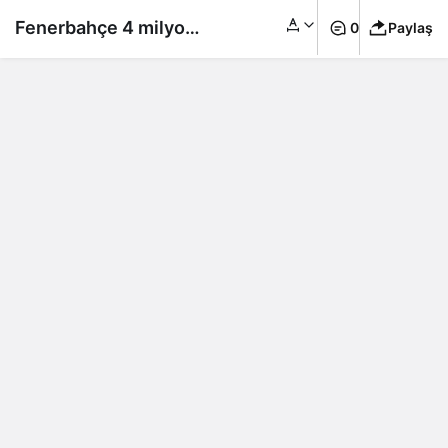
Fenerbahçe 4 milyon
0
Paylaş
719 bin euroyu
kasasına koydu