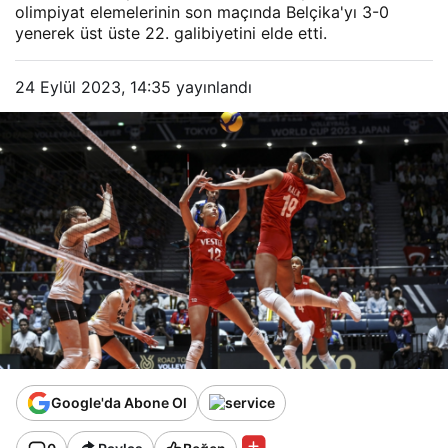
olimpiyat elemelerinin son maçında Belçika'yı 3-0
yenerek üst üste 22. galibiyetini elde etti.
24 Eylül 2023, 14:35
yayınlandı
Google'da Abone Ol