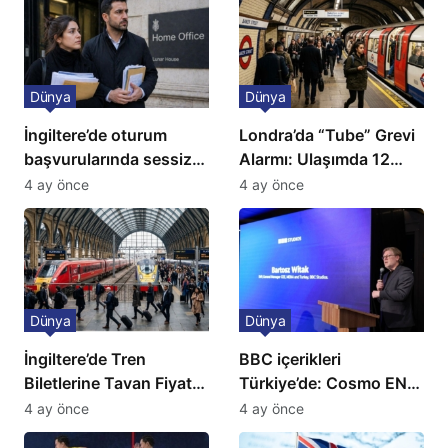
Dünya
Dünya
İngiltere’de oturum
Londra’da “Tube” Grevi
başvurularında sessiz
Alarmı: Ulaşımda 12
kriz: Büyükelçilikten
Günlük Kaos Kapıda
4 ay önce
4 ay önce
açıklama!
Dünya
Dünya
İngiltere’de Tren
BBC içerikleri
Biletlerine Tavan Fiyat:
Türkiye’de: Cosmo EN
Ulaşımda Yeni
ve BBC Player yayında
4 ay önce
4 ay önce
Düzenleme