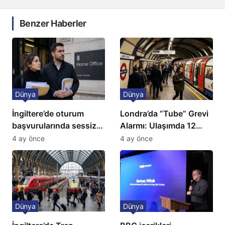
Benzer Haberler
Dünya
Dünya
İngiltere’de oturum
Londra’da “Tube” Grevi
başvurularında sessiz
Alarmı: Ulaşımda 12
kriz: Büyükelçilikten
Günlük Kaos Kapıda
4 ay önce
4 ay önce
açıklama!
Dünya
Dünya