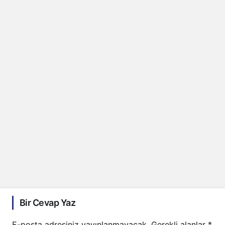
Bir Cevap Yaz
E-posta adresiniz yayınlanmayacak.
Gerekli alanlar
*