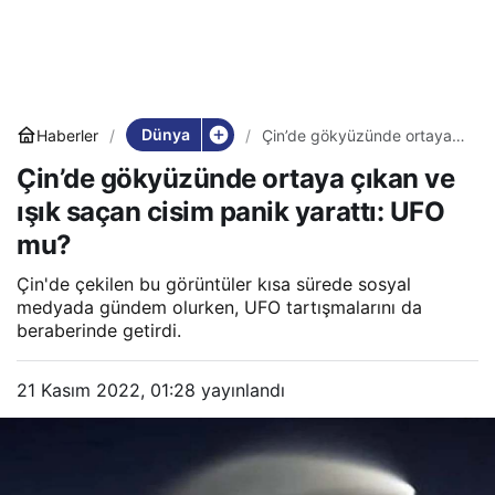
Dünya
Haberler
Çin’de gökyüzünde ortaya
çıkan ve ışık saçan cisim
Çin’de gökyüzünde ortaya çıkan ve
panik yarattı: UFO mu?
ışık saçan cisim panik yarattı: UFO
mu?
Çin'de çekilen bu görüntüler kısa sürede sosyal
medyada gündem olurken, UFO tartışmalarını da
beraberinde getirdi.
21 Kasım 2022, 01:28
yayınlandı