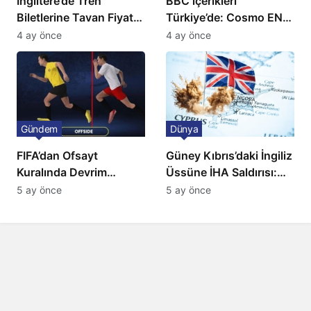
İngiltere’de Tren
BBC içerikleri
Biletlerine Tavan Fiyat:
Türkiye’de: Cosmo EN
Ulaşımda Yeni
ve BBC Player yayında
4 ay önce
4 ay önce
Düzenleme
Gündem
Dünya
FIFA’dan Ofsayt
Güney Kıbrıs’daki İngiliz
Kuralında Devrim
Üssüne İHA Saldırısı:
Niteliğinde Onay
Patlama, Sirenler ve
5 ay önce
5 ay önce
Alarm Durumu