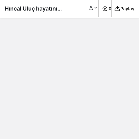
Hıncal Uluç hayatını
0
Paylaş
kaybetti