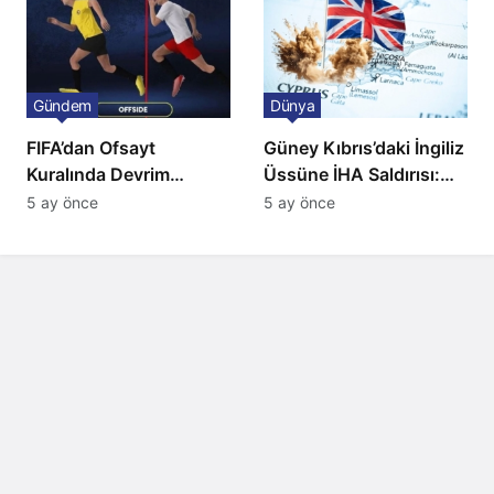
Gündem
Dünya
FIFA’dan Ofsayt
Güney Kıbrıs’daki İngiliz
Kuralında Devrim
Üssüne İHA Saldırısı:
Niteliğinde Onay
Patlama, Sirenler ve
5 ay önce
5 ay önce
Alarm Durumu