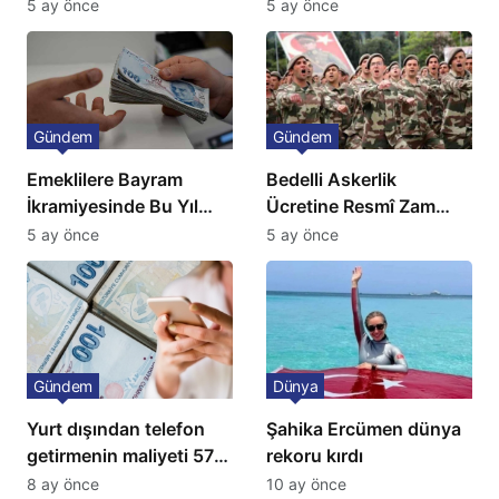
Niteliğinde Onay
Avrupa’da Doğalgaz
5 ay önce
5 ay önce
Fiyatlarında Sert Artış
Gündem
Gündem
Emeklilere Bayram
Bedelli Askerlik
İkramiyesinde Bu Yıl
Ücretine Resmî Zam
Artış Gelmeyecek
Geliyor
5 ay önce
5 ay önce
Gündem
Dünya
Yurt dışından telefon
Şahika Ercümen dünya
getirmenin maliyeti 57
rekoru kırdı
bin lira oldu
8 ay önce
10 ay önce