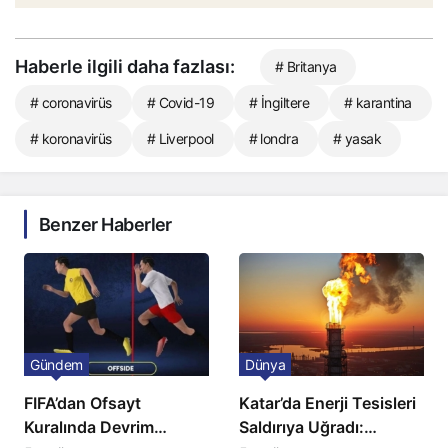
Haberle ilgili daha fazlası:
# Britanya
# coronavirüs
# Covid-19
# İngiltere
# karantina
# koronavirüs
# Liverpool
# londra
# yasak
Benzer Haberler
Gündem
Dünya
FIFA’dan Ofsayt
Katar’da Enerji Tesisleri
Kuralında Devrim
Saldırıya Uğradı: