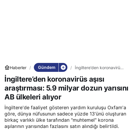
Gündem
Haberler
İngiltere’den koronavirüs
aşısı araştırması: 5.9
İngiltere’den koronavirüs aşısı
milyar dozun yarısını AB
ülkeleri alıyor
araştırması: 5.9 milyar dozun yarısını
AB ülkeleri alıyor
İngiltere'de faaliyet gösteren yardım kuruluşu Oxfam'a
göre, dünya nüfusunun sadece yüzde 13'ünü oluşturan
birkaç varlıklı ülke tarafından "muhtemel" korona
aşılarının yarısından fazlasını satın alındığı belirtildi.