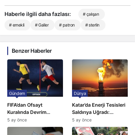
Haberle ilgili daha fazlası:
# çalışan
# emekli
# Galler
# patron
# sterlin
Benzer Haberler
Gündem
Dünya
FIFA’dan Ofsayt
Katar’da Enerji Tesisleri
Kuralında Devrim
Saldırıya Uğradı:
Niteliğinde Onay
Avrupa’da Doğalgaz
5 ay önce
5 ay önce
Fiyatlarında Sert Artış