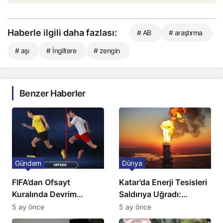
Haberle ilgili daha fazlası:
# AB
# araştırma
# aşı
# İngiltere
# zengin
Benzer Haberler
Gündem
Dünya
FIFA’dan Ofsayt
Katar’da Enerji Tesisleri
Kuralında Devrim
Saldırıya Uğradı:
Niteliğinde Onay
Avrupa’da Doğalgaz
5 ay önce
5 ay önce
Fiyatlarında Sert Artış