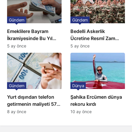
Gündem
Gündem
Emeklilere Bayram
Bedelli Askerlik
İkramiyesinde Bu Yıl
Ücretine Resmî Zam
Artış Gelmeyecek
Geliyor
5 ay önce
5 ay önce
Gündem
Dünya
Yurt dışından telefon
Şahika Ercümen dünya
getirmenin maliyeti 57
rekoru kırdı
bin lira oldu
8 ay önce
10 ay önce