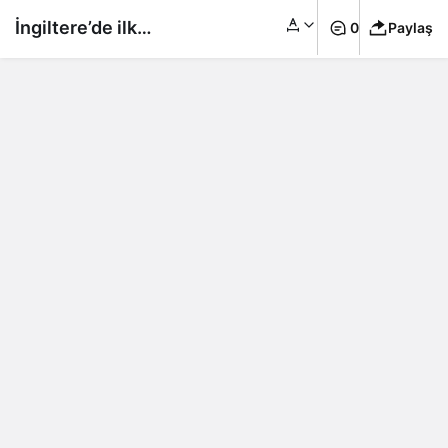
İngiltere’de ilk
0
Paylaş
kısıtlama: Bar, park
hatta evlerin
bahçesinde
buluşmalar
yasaklanıyor.