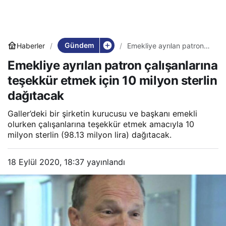
Gündem
Haberler
Emekliye ayrılan patron
çalışanlarına teşekkür
Emekliye ayrılan patron çalışanlarına
etmek için 10 milyon
sterlin dağıtacak
teşekkür etmek için 10 milyon sterlin
dağıtacak
Galler’deki bir şirketin kurucusu ve başkanı emekli
olurken çalışanlarına teşekkür etmek amacıyla 10
milyon sterlin (98.13 milyon lira) dağıtacak.
18 Eylül 2020, 18:37
yayınlandı