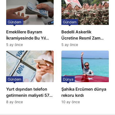
Gündem
Gündem
Emeklilere Bayram
Bedelli Askerlik
İkramiyesinde Bu Yıl
Ücretine Resmî Zam
Artış Gelmeyecek
Geliyor
5 ay önce
5 ay önce
Gündem
Dünya
Yurt dışından telefon
Şahika Ercümen dünya
getirmenin maliyeti 57
rekoru kırdı
bin lira oldu
8 ay önce
10 ay önce