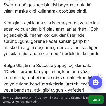
Swinton bölgesinde bir kişi boynuna doladığı
yılanı maske gibi kullanarak otobüse bindi.
Kimliğinin açıklanmasını istemeyen olaya tanıklık
eden yolculardan biri olay anını anlatırken, “Çok
eğlenceliydi. Yılanın korkuluklar üzerinde
süründüğünü görene kadar şahsın garip bir
maske taktığını düşünmüştüm ve yılan ise diğer
yolcuları hiç rahatsız etmedi” ifadelerini kullandı.
Bölge Ulaştırma Sözcüsü yaptığı açıklamada,
“Devlet tarafından yapılan açıklamada yüzü
korumak için tıbbi maskenin zorunlu olmadığını
ve yolcuların kendi maskelerini üretebileceğini
veya bandana, atkı gibi uygun kıyafetleri
kullanabileceklerini açıkça belirtiliyor. Ancak bu
Bu web sitesinde en iyi deneyimi yaşamanızı sağlamak için
Kabul
çerezler kullanılmaktadır.
açıklamanın yılan derisi kullanmaya izin verdiğini