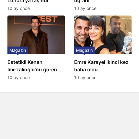
Londra’ya taşındı
uğradı
10 ay önce
10 ay önce
Magazin
Magazin
Estetikli Kenan
Emre Karayel ikinci kez
İmirzalıoğlu’nu gören
baba oldu
tanıyamıyor: Son hali
10 ay önce
10 ay önce
şaşırttı