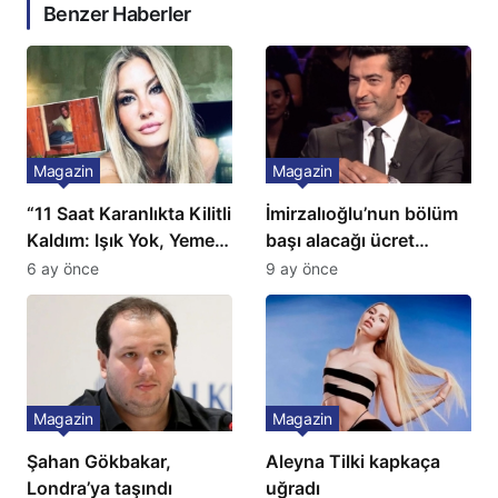
Benzer Haberler
Magazin
Magazin
“11 Saat Karanlıkta Kilitli
İmirzalıoğlu’nun bölüm
Kaldım: Işık Yok, Yemek
başı alacağı ücret
Yok, Tuvalet Yok!”
Türkiye’de bir ilk:
6 ay önce
9 ay önce
Çağla Şikel’den Şok
Gözünü 2 ilçeye dikti!
İtiraf
Magazin
Magazin
Şahan Gökbakar,
Aleyna Tilki kapkaça
Londra’ya taşındı
uğradı