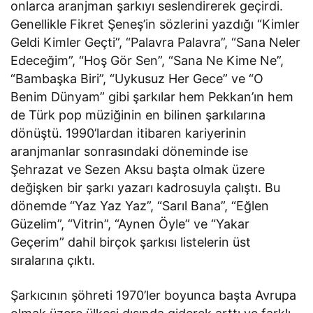
onlarca aranjman şarkıyı seslendirerek geçirdi.
Genellikle Fikret Şeneş’in sözlerini yazdığı “Kimler
Geldi Kimler Geçti”, “Palavra Palavra”, “Sana Neler
Edeceğim”, “Hoş Gör Sen”, “Sana Ne Kime Ne”,
“Bambaşka Biri”, “Uykusuz Her Gece” ve “O
Benim Dünyam” gibi şarkılar hem Pekkan’ın hem
de Türk pop müziğinin en bilinen şarkılarına
dönüştü. 1990’lardan itibaren kariyerinin
aranjmanlar sonrasındaki döneminde ise
Şehrazat ve Sezen Aksu başta olmak üzere
değişken bir şarkı yazarı kadrosuyla çalıştı. Bu
dönemde “Yaz Yaz Yaz”, “Sarıl Bana”, “Eğlen
Güzelim”, “Vitrin”, “Aynen Öyle” ve “Yakar
Geçerim” dahil birçok şarkısı listelerin üst
sıralarına çıktı.
Şarkıcının şöhreti 1970’ler boyunca başta Avrupa