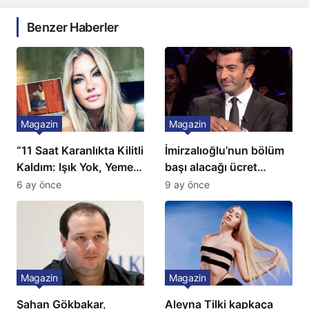
Benzer Haberler
Magazin
Magazin
“11 Saat Karanlıkta Kilitli
İmirzalıoğlu’nun bölüm
Kaldım: Işık Yok, Yemek
başı alacağı ücret
Yok, Tuvalet Yok!”
Türkiye’de bir ilk:
6 ay önce
9 ay önce
Çağla Şikel’den Şok
Gözünü 2 ilçeye dikti!
İtiraf
Magazin
Magazin
Şahan Gökbakar,
Aleyna Tilki kapkaça