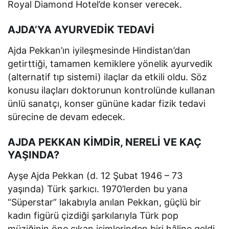
Royal Diamond Hotel’de konser verecek.
AJDA’YA AYURVEDİK TEDAVİ
Ajda Pekkan’ın iyileşmesinde Hindistan’dan
getirttiği, tamamen kemiklere yönelik ayurvedik
(alternatif tıp sistemi) ilaçlar da etkili oldu. Söz
konusu ilaçları doktorunun kontrolünde kullanan
ünlü sanatçı, konser gününe kadar fizik tedavi
sürecine de devam edecek.
AJDA PEKKAN KİMDİR, NERELİ VE KAÇ
YAŞINDA?
Ayşe Ajda Pekkan (d. 12 Şubat 1946 – 73
yaşında) Türk şarkıcı. 1970’lerden bu yana
“Süperstar” lakabıyla anılan Pekkan, güçlü bir
kadın figürü çizdiği şarkılarıyla Türk pop
müziğinin öne çıkan isimlerinden biri hâline geldi.