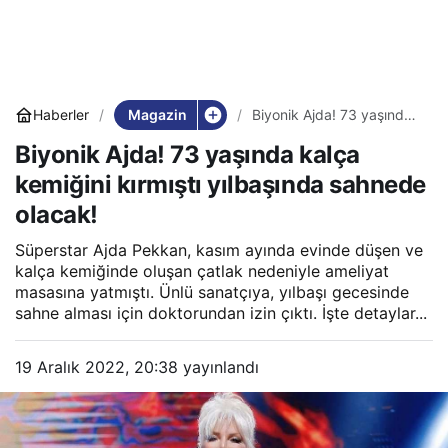
Magazin
Haberler
Biyonik Ajda! 73 yaşında
kalça kemiğini kırmıştı
Biyonik Ajda! 73 yaşında kalça
yılbaşında sahnede
olacak!
kemiğini kırmıştı yılbaşında sahnede
olacak!
Süperstar Ajda Pekkan, kasım ayında evinde düşen ve
kalça kemiğinde oluşan çatlak nedeniyle ameliyat
masasına yatmıştı. Ünlü sanatçıya, yılbaşı gecesinde
sahne alması için doktorundan izin çıktı. İşte detaylar...
19 Aralık 2022, 20:38
yayınlandı