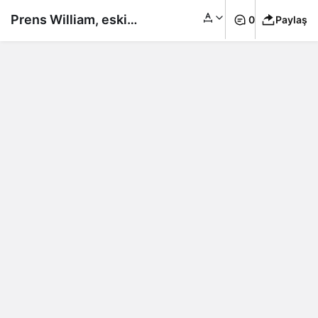
Prens William, eski
0
Paylaş
sevgilisinin
düğününde stres attı!
Prensin eşi Kate’in
eski sevgilisi de
oradaydı