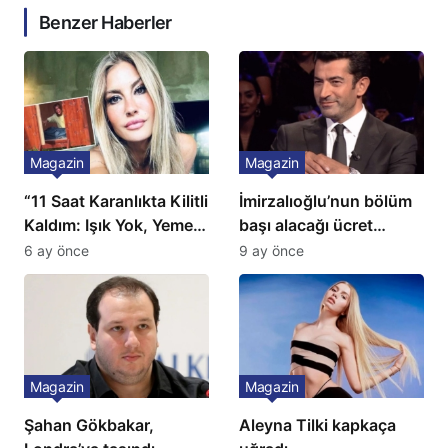
Benzer Haberler
Magazin
Magazin
“11 Saat Karanlıkta Kilitli
İmirzalıoğlu’nun bölüm
Kaldım: Işık Yok, Yemek
başı alacağı ücret
Yok, Tuvalet Yok!”
Türkiye’de bir ilk:
6 ay önce
9 ay önce
Çağla Şikel’den Şok
Gözünü 2 ilçeye dikti!
İtiraf
Magazin
Magazin
Şahan Gökbakar,
Aleyna Tilki kapkaça