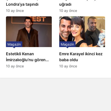
Londra’ya taşındı
uğradı
10 ay önce
10 ay önce
Magazin
Magazin
Estetikli Kenan
Emre Karayel ikinci kez
İmirzalıoğlu’nu gören
baba oldu
tanıyamıyor: Son hali
10 ay önce
10 ay önce
şaşırttı