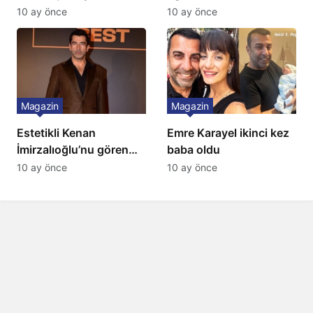
10 ay önce
10 ay önce
Magazin
Magazin
Estetikli Kenan
Emre Karayel ikinci kez
İmirzalıoğlu’nu gören
baba oldu
tanıyamıyor: Son hali
10 ay önce
10 ay önce
şaşırttı