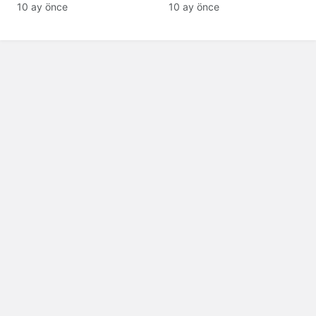
tanıyamıyor: Son hali
10 ay önce
10 ay önce
şaşırttı