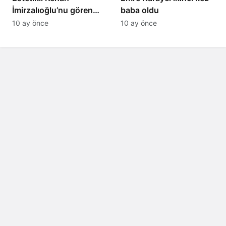
İmirzalıoğlu’nu gören
baba oldu
tanıyamıyor: Son hali
10 ay önce
10 ay önce
şaşırttı