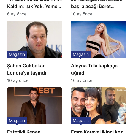
Kaldım: Işık Yok, Yemek
başı alacağı ücret
Yok, Tuvalet Yok!”
Türkiye’de bir ilk:
6 ay önce
10 ay önce
Çağla Şikel’den Şok
Gözünü 2 ilçeye dikti!
İtiraf
Magazin
Magazin
Şahan Gökbakar,
Aleyna Tilki kapkaça
Londra’ya taşındı
uğradı
10 ay önce
10 ay önce
Magazin
Magazin
Estetikli Kenan
Emre Karayel ikinci kez