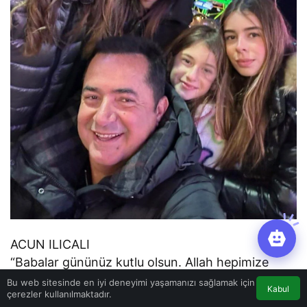
ACUN ILICALI
“Babalar gününüz kutlu olsun. Allah hepimize
çocuklarımızla güzel günler nasip etsin…”
Bu web sitesinde en iyi deneyimi yaşamanızı sağlamak için
Kabul
çerezler kullanılmaktadır.