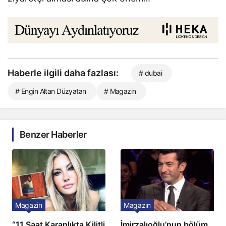
Haberle ilgili daha fazlası:
# dubai
# Engin Altan Düzyatan
# Magazin
Benzer Haberler
Magazin
Magazin
“11 Saat Karanlıkta Kilitli
İmirzalıoğlu’nun bölüm