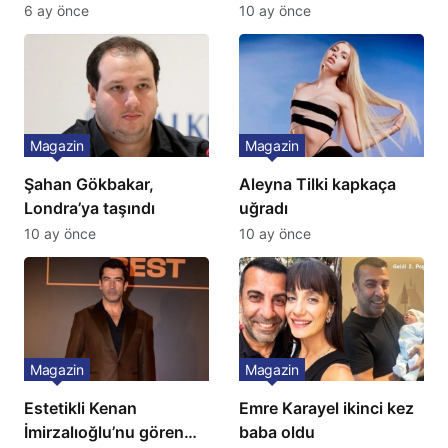
Yok, Tuvalet Yok!”
Türkiye’de bir ilk:
6 ay önce
10 ay önce
Çağla Şikel’den Şok
Gözünü 2 ilçeye dikti!
İtiraf
Magazin
Magazin
Şahan Gökbakar,
Aleyna Tilki kapkaça
Londra’ya taşındı
uğradı
10 ay önce
10 ay önce
Magazin
Magazin
Estetikli Kenan
Emre Karayel ikinci kez
İmirzalıoğlu’nu gören
baba oldu