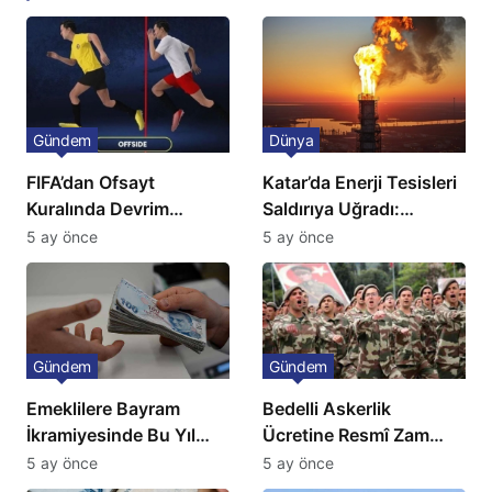
Gündem
Dünya
FIFA’dan Ofsayt
Katar’da Enerji Tesisleri
Kuralında Devrim
Saldırıya Uğradı:
Niteliğinde Onay
Avrupa’da Doğalgaz
5 ay önce
5 ay önce
Fiyatlarında Sert Artış
Gündem
Gündem
Emeklilere Bayram
Bedelli Askerlik
İkramiyesinde Bu Yıl
Ücretine Resmî Zam
Artış Gelmeyecek
Geliyor
5 ay önce
5 ay önce