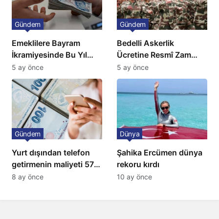
Gündem
Gündem
Emeklilere Bayram
Bedelli Askerlik
İkramiyesinde Bu Yıl
Ücretine Resmî Zam
Artış Gelmeyecek
Geliyor
5 ay önce
5 ay önce
Gündem
Dünya
Yurt dışından telefon
Şahika Ercümen dünya
getirmenin maliyeti 57
rekoru kırdı
bin lira oldu
8 ay önce
10 ay önce