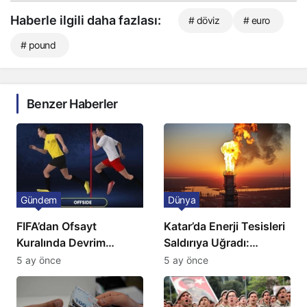
Haberle ilgili daha fazlası:
# döviz
# euro
# pound
Benzer Haberler
Gündem
Dünya
FIFA’dan Ofsayt
Katar’da Enerji Tesisleri
Kuralında Devrim
Saldırıya Uğradı:
Niteliğinde Onay
Avrupa’da Doğalgaz
5 ay önce
5 ay önce
Fiyatlarında Sert Artış