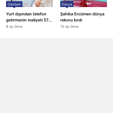
Gündem
Dünya
Yurt dışından telefon
Şahika Ercümen dünya
getirmenin maliyeti 57
rekoru kırdı
bin lira oldu
8 ay önce
10 ay önce