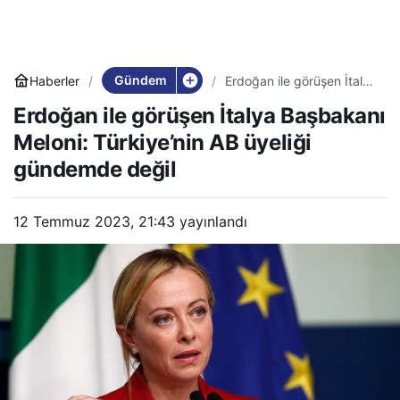
Gündem
Haberler
Erdoğan ile görüşen İtalya
Başbakanı Meloni:
Erdoğan ile görüşen İtalya Başbakanı
Türkiye’nin AB üyeliği
gündemde değil
Meloni: Türkiye’nin AB üyeliği
gündemde değil
12 Temmuz 2023, 21:43
yayınlandı