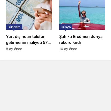
Gündem
Dünya
Yurt dışından telefon
Şahika Ercümen dünya
getirmenin maliyeti 57
rekoru kırdı
bin lira oldu
8 ay önce
10 ay önce