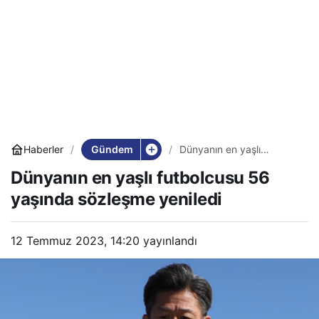
Gündem
Haberler
Dünyanın en yaşlı
futbolcusu 56 yaşında
Dünyanın en yaşlı futbolcusu 56
sözleşme yeniledi
yaşında sözleşme yeniledi
12 Temmuz 2023, 14:20
yayınlandı