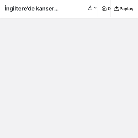
İngiltere’de kanser
0
Paylaş
testi ve tedavi
gecikmeleri 100 bin
yaşamı riske attı!