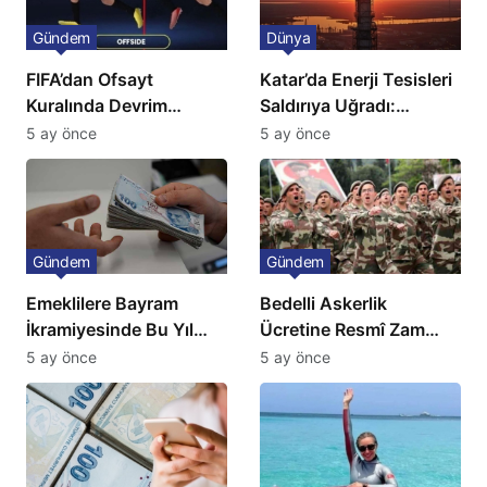
Gündem
Dünya
FIFA’dan Ofsayt
Katar’da Enerji Tesisleri
Kuralında Devrim
Saldırıya Uğradı:
Niteliğinde Onay
Avrupa’da Doğalgaz
5 ay önce
5 ay önce
Fiyatlarında Sert Artış
Gündem
Gündem
Emeklilere Bayram
Bedelli Askerlik
İkramiyesinde Bu Yıl
Ücretine Resmî Zam
Artış Gelmeyecek
Geliyor
5 ay önce
5 ay önce