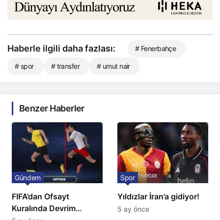
Haberle ilgili daha fazlası:
# Fenerbahçe
# spor
# transfer
# umut nair
Benzer Haberler
Gündem
Spor
FIFA’dan Ofsayt
Yıldızlar İran’a gidiyor!
Kuralında Devrim
5 ay önce
Niteliğinde Onay