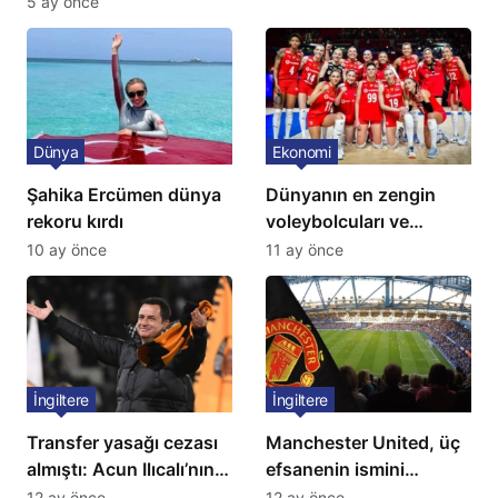
5 ay önce
Dünya
Ekonomi
Şahika Ercümen dünya
Dünyanın en zengin
rekoru kırdı
voleybolcuları ve
servetleri açıklandı:
10 ay önce
11 ay önce
Listede 2 Türk yıldız
bulunuyor
İngiltere
İngiltere
Transfer yasağı cezası
Manchester United, üç
almıştı: Acun Ilıcalı’nın
efsanenin ismini
ekibi Hull City’ye kötü
yasakladı
12 ay önce
12 ay önce