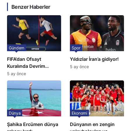
Benzer Haberler
Gündem
Spor
FIFA’dan Ofsayt
Yıldızlar İran’a gidiyor!
Kuralında Devrim
5 ay önce
Niteliğinde Onay
5 ay önce
Dünya
Ekonomi
Şahika Ercümen dünya
Dünyanın en zengin