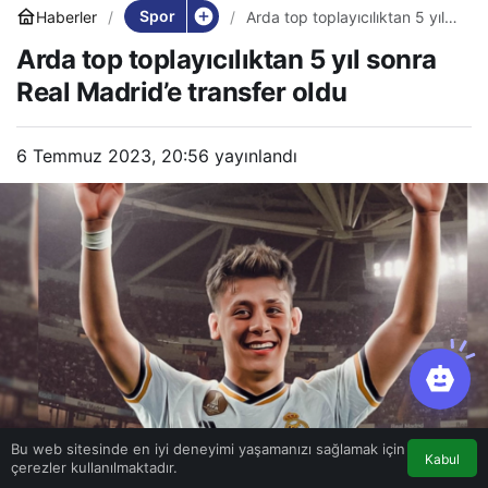
Spor
Haberler
Arda top toplayıcılıktan 5 yıl
sonra Real Madrid’e transfer
Arda top toplayıcılıktan 5 yıl sonra
oldu
Real Madrid’e transfer oldu
6 Temmuz 2023, 20:56
yayınlandı
Bu web sitesinde en iyi deneyimi yaşamanızı sağlamak için
Kabul
çerezler kullanılmaktadır.