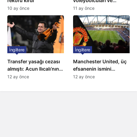
rekoru kırdı
voleybolcuları ve
servetleri açıklandı:
10 ay önce
11 ay önce
Listede 2 Türk yıldız
bulunuyor
İngiltere
İngiltere
Transfer yasağı cezası
Manchester United, üç
almıştı: Acun Ilıcalı’nın
efsanenin ismini
ekibi Hull City’ye kötü
yasakladı
12 ay önce
12 ay önce
haber!