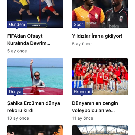
Gündem
Spor
FIFA’dan Ofsayt
Yıldızlar İran’a gidiyor!
Kuralında Devrim
5 ay önce
Niteliğinde Onay
5 ay önce
Dünya
Ekonomi
Şahika Ercümen dünya
Dünyanın en zengin
rekoru kırdı
voleybolcuları ve
servetleri açıklandı:
10 ay önce
11 ay önce
Listede 2 Türk yıldız
bulunuyor