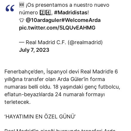
🆕 ¡Os presentamos a nuestro nuevo
número 2️⃣4️⃣,
#Madridistas
!
👕
@10ardaguler
#WelcomeArda
pic.twitter.com/5LQUvEAHMG
— Real Madrid C.F. (@realmadrid)
July 7, 2023
Fenerbahçe’den, İspanyol devi Real Madrid’e 6
yıllığına transfer olan Arda Güler’in forma
numarası belli oldu. 18 yaşındaki genç futbolcu,
eflatun-beyazlılarda 24 numaralı formayı
terletecek.
‘HAYATIMIN EN ÖZEL GÜNÜ’