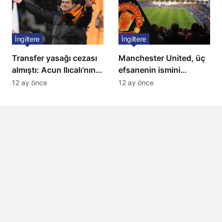
İngiltere
İngiltere
Transfer yasağı cezası
Manchester United, üç
almıştı: Acun Ilıcalı’nın
efsanenin ismini
ekibi Hull City’ye kötü
yasakladı
12 ay önce
12 ay önce
haber!