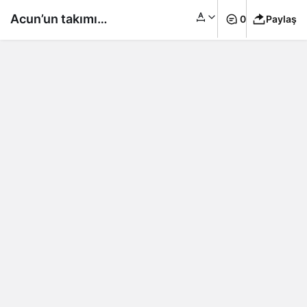
Acun’un takımı
0
Paylaş
Galatasaray’a 4 attı…