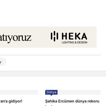
y
Dünya
İran’a gidiyor!
Şahika Ercümen dünya rekoru