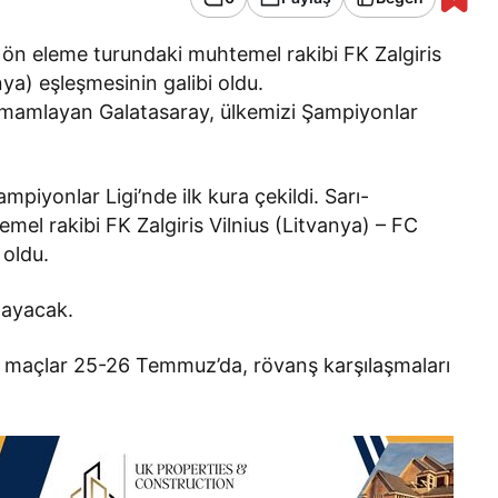
 ön eleme turundaki muhtemel rakibi FK Zalgiris
ya) eşleşmesinin galibi oldu.
amamlayan Galatasaray, ülkemizi Şampiyonlar
piyonlar Ligi’nde ilk kura çekildi. Sarı-
emel rakibi FK Zalgiris Vilnius (Litvanya) – FC
 oldu.
nayacak.
k maçlar 25-26 Temmuz’da, rövanş karşılaşmaları