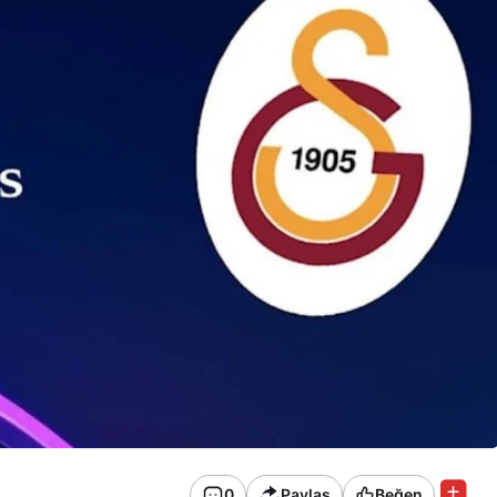
0
Paylaş
Beğen