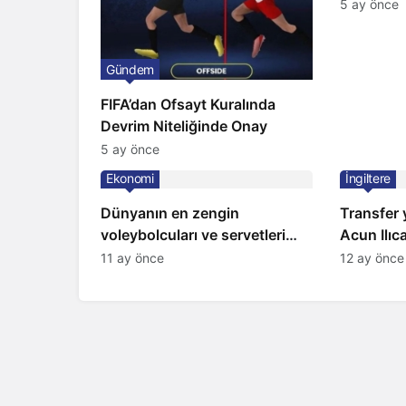
5 ay önce
Gündem
FIFA’dan Ofsayt Kuralında
Devrim Niteliğinde Onay
5 ay önce
Ekonomi
İngiltere
Dünyanın en zengin
Transfer 
voleybolcuları ve servetleri
Acun Ilıca
açıklandı: Listede 2 Türk yıldız
City’ye k
11 ay önce
12 ay önce
bulunuyor