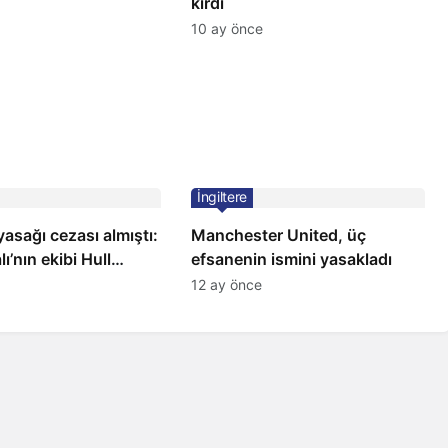
kırdı
10 ay önce
İngiltere
yasağı cezası almıştı:
Manchester United, üç
lı’nın ekibi Hull
efsanenin ismini yasakladı
ötü haber!
12 ay önce