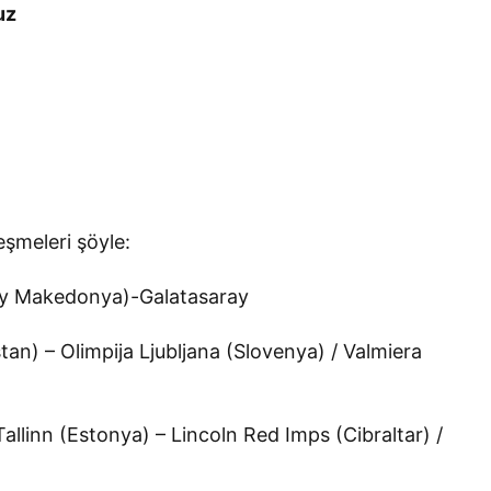
uz
eşmeleri şöyle:
uzey Makedonya)-Galatasaray
tan) – Olimpija Ljubljana (Slovenya) / Valmiera
linn (Estonya) – Lincoln Red Imps (Cibraltar) /