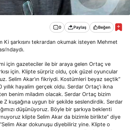
0
Paylaş
Beğen
lsem Ki şarkısını tekrardan okumak isteyen Mehmet
ası’ndaydı.
i için gazeteciler ile bir araya gelen Ortaç ve
ısı için. Klipte sürpriz oldu, çok güzel oyuncular
z. Selim Akar’ın fikriydi. Kostümleri beyaz seçtik”
20 yıllık hayalim gerçek oldu. Serdar Ortaç’ı ikna
kten benim miladım olacak. Serdar Ortaç bizim
ve Z kuşağına uygun bir şekilde seslendirdik. Serdar
ığımızı düşünüyoruz. Böyle bir şarkıya beklenti
uyoruz klipte Selim Akar da bizimle birlikte” diye
“Selim Akar dokunuşu diyebiliriz yine. Klipte o