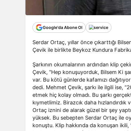
Google'da Abone Ol
Serdar Ortaç, yıllar önce çıkarttığı Bi
Çevik ile birlikte Beykoz Kundura Fabrik
Şarkının okumalarının ardından klip çekim
Çevik, “Hep konuşuyorduk, Bilsem Ki şark
var. Bu kötü günlerde kafamızı dağıtıyoru
dedi. Mehmet Çevik, şarkı ile ilgili ise, “
etmek hiç kolay olmadı. Bu şarkı gerçe
kıymetlimiz. Birazcık daha hızlandırdık 
Ortaç iznini de alarak güzel bir şey yapt
yüksek. Bu sebepten Serdar Ortaç ile oyn
konuştu. Klip hakkında da konuşan ikili, 