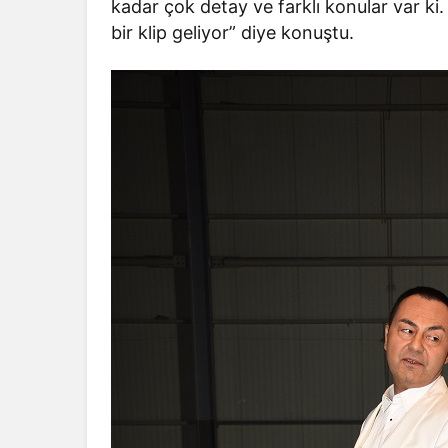
kadar çok detay ve farklı konular var k
bir klip geliyor” diye konuştu.