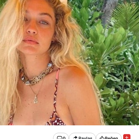
0
Paylaş
Beğen