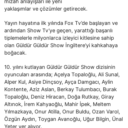
mizah anlayışları ile yeni
yaklaşımlar ve çözümler getirecek.
Yayın hayatına ilk yılında Fox Tv’de başlayan ve
ardından Show Tv’ye geçen, yarattığı başarılı
tiplemelerle milyonlarca izleyici kitlesine sahip
olan Güldür Güldür Show İngiltere’yi kahkahaya
boğacak.
10. yılını kutlayan Güldür Güldür Show dizisinin
oyuncuları arasında; Açelya Topaloğlu, Ali Sunal,
Alper Kul, Asiye Dinçsoy, Ayça Damgacı, Aylin
Kontente, Aziz Aslan, Berkay Tulumbacı, Burak
Topaloğlu, Deniz Hiracan, Doğa Rutkay, Giray
Altınok, İrem Kahyaoğlu, Mahir İpek, Meltem
Yılmazkaya, Onur Atilla, Onur Buldu, Ozan Varol,
Özgün Aydın, Toygan Avanoğlu, Uğur Bilgin, Ünal
Yeter yer alıyor.