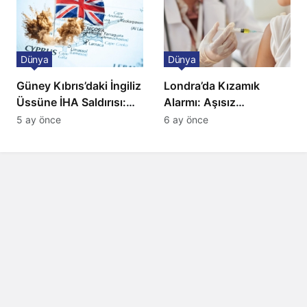
Dünya
Dünya
Güney Kıbrıs’daki İngiliz
Londra’da Kızamık
Üssüne İHA Saldırısı:
Alarmı: Aşısız
Patlama, Sirenler ve
Öğrenciler Okullardan
5 ay önce
6 ay önce
Alarm Durumu
Uzaklaştırılacak