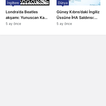
İngiltere
Dünya
Londra’da Beatles
Güney Kıbrıs’daki İngiliz
akşamı: Yunuscan Kaya
Üssüne İHA Saldırısı:
klasik yorumuyla
Patlama, Sirenler ve
5 ay önce
5 ay önce
sahnede
Alarm Durumu