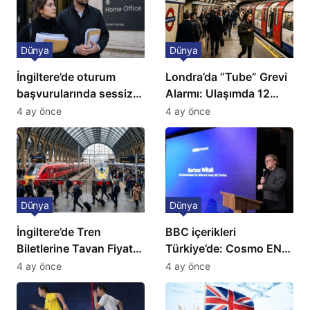
Dünya
Dünya
İngiltere’de oturum
Londra’da “Tube” Grevi
başvurularında sessiz
Alarmı: Ulaşımda 12
kriz: Büyükelçilikten
Günlük Kaos Kapıda
4 ay önce
4 ay önce
açıklama!
Dünya
Dünya
İngiltere’de Tren
BBC içerikleri
Biletlerine Tavan Fiyat:
Türkiye’de: Cosmo EN
Ulaşımda Yeni
ve BBC Player yayında
4 ay önce
4 ay önce
Düzenleme