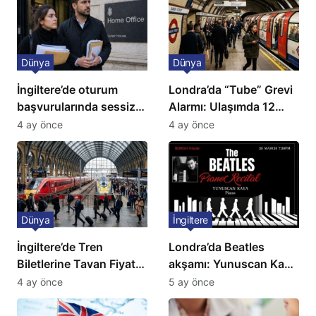
Dünya
Dünya
İngiltere’de oturum
Londra’da “Tube” Grevi
başvurularında sessiz
Alarmı: Ulaşımda 12
kriz: Büyükelçilikten
Günlük Kaos Kapıda
4 ay önce
4 ay önce
açıklama!
Dünya
İngiltere
İngiltere’de Tren
Londra’da Beatles
Biletlerine Tavan Fiyat:
akşamı: Yunuscan Kaya
Ulaşımda Yeni
klasik yorumuyla
4 ay önce
5 ay önce
Düzenleme
sahnede