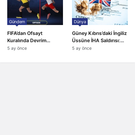
Gündem
Dünya
FIFA’dan Ofsayt
Güney Kıbrıs’daki İngiliz
Kuralında Devrim
Üssüne İHA Saldırısı:
Niteliğinde Onay
Patlama, Sirenler ve
5 ay önce
5 ay önce
Alarm Durumu