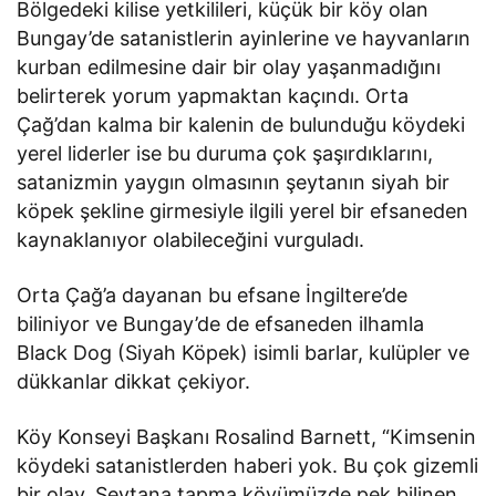
Bölgedeki kilise yetkilileri, küçük bir köy olan
Bungay’de satanistlerin ayinlerine ve hayvanların
kurban edilmesine dair bir olay yaşanmadığını
belirterek yorum yapmaktan kaçındı. Orta
Çağ’dan kalma bir kalenin de bulunduğu köydeki
yerel liderler ise bu duruma çok şaşırdıklarını,
satanizmin yaygın olmasının şeytanın siyah bir
köpek şekline girmesiyle ilgili yerel bir efsaneden
kaynaklanıyor olabileceğini vurguladı.
Orta Çağ’a dayanan bu efsane İngiltere’de
biliniyor ve Bungay’de de efsaneden ilhamla
Black Dog (Siyah Köpek) isimli barlar, kulüpler ve
dükkanlar dikkat çekiyor.
Köy Konseyi Başkanı Rosalind Barnett, “Kimsenin
köydeki satanistlerden haberi yok. Bu çok gizemli
bir olay. Şeytana tapma köyümüzde pek bilinen