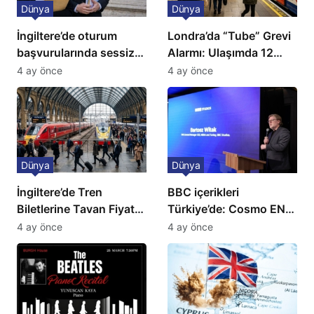
Dünya
Dünya
İngiltere’de oturum
Londra’da “Tube” Grevi
başvurularında sessiz
Alarmı: Ulaşımda 12
kriz: Büyükelçilikten
Günlük Kaos Kapıda
4 ay önce
4 ay önce
açıklama!
Dünya
Dünya
İngiltere’de Tren
BBC içerikleri
Biletlerine Tavan Fiyat:
Türkiye’de: Cosmo EN
Ulaşımda Yeni
ve BBC Player yayında
4 ay önce
4 ay önce
Düzenleme