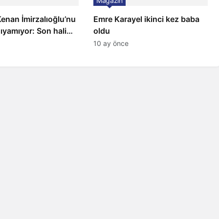
Magazin
 Kenan İmirzalıoğlu’nu
Emre Karayel ikinci kez baba
ıyamıyor: Son hali
oldu
10 ay önce