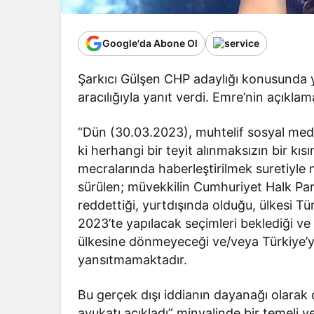
Google'da Abone Ol
Şarkıcı Gülşen CHP adaylığı konusunda 
aracılığıyla yanıt verdi. Emre’nin açıklam
“Dün (30.03.2023), muhtelif sosyal medy
ki herhangi bir teyit alınmaksızın bir kıs
mecralarında haberleştirilmek suretiyl
sürülen; müvekkilin Cumhuriyet Halk Partisi
reddettiği, yurtdışında olduğu, ülkesi
2023’te yapılacak seçimleri beklediği ve
ülkesine dönmeyeceği ve/veya Türkiye’yi
yansıtmamaktadır.
Bu gerçek dışı iddianın dayanağı olarak 
avukatı açıkladı” minvalinde bir temeli v