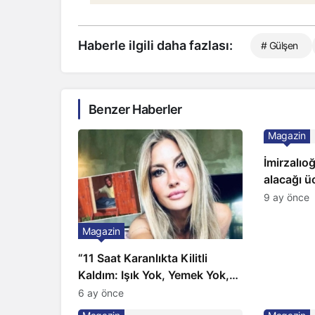
Haberle ilgili daha fazlası:
# Gülşen
Benzer Haberler
Magazin
İmirzalıo
alacağı üc
Gözünü 2 
9 ay önce
Magazin
“11 Saat Karanlıkta Kilitli
Kaldım: Işık Yok, Yemek Yok,
Tuvalet Yok!” Çağla Şikel’den
6 ay önce
Şok İtiraf