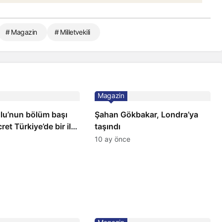
# Magazin
# Milletvekili
Magazin
ğlu’nun bölüm başı
Şahan Gökbakar, Londra’ya
ret Türkiye’de bir ilk:
taşındı
ilçeye dikti!
10 ay önce