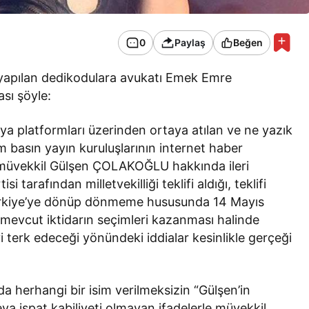
0
Paylaş
Beğen
yapılan dedikodulara avukatı Emek Emre
ası şöyle:
a platformları üzerinden ortaya atılan ve ne yazık
ım basın yayın kuruluşlarının internet haber
e müvekkil Gülşen ÇOLAKOĞLU hakkında ileri
 tarafından milletvekilliği teklifi aldığı, teklifi
 Türkiye’ye dönüp dönmeme hususunda 14 Mayıs
 mevcut iktidarın seçimleri kazanması halinde
 terk edeceği yönündeki iddialar kesinlikle gerçeği
da herhangi bir isim verilmeksizin “Gülşen’in
eya ispat kabiliyeti olmayan ifadelerle müvekkil