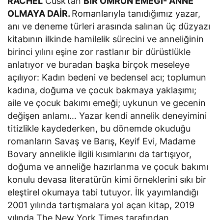
RACHEL
Cusk’tan
BİR ÖMRÜN EMEĞİ- ANNE
OLMAYA DAİR.
Romanlarıyla tanıdığımız yazar,
anı ve deneme türleri arasında salınan üç düzyazı
kitabının ilkinde hamilelik sürecini ve anneliğinin
birinci yılını eşine zor rastlanır bir dürüstlükle
anlatıyor ve buradan başka birçok meseleye
açılıyor: Kadın bedeni ve bedensel acı; toplumun
kadına, doğuma ve çocuk bakmaya yaklaşımı;
aile ve çocuk bakımı emeği; uykunun ve gecenin
değişen anlamı… Yazar kendi annelik deneyimini
titizlikle kaydederken, bu dönemde okuduğu
romanların Savaş ve Barış, Keyif Evi, Madame
Bovary annelikle ilgili kısımlarını da tartışıyor,
doğuma ve anneliğe hazırlanma ve çocuk bakımı
konulu devasa literatürün kimi örneklerini sıkı bir
eleştirel okumaya tabi tutuyor. İlk yayımlandığı
2001 yılında tartışmalara yol açan kitap, 2019
yılında The New York Times tarafından