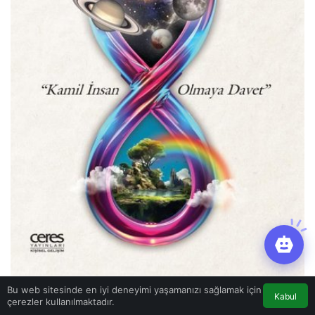
Bu web sitesinde en iyi deneyimi yaşamanızı sağlamak için
Kabul
HÜLYA
İskenderoğlu Bahat’tan
MÜMİNİZM-
çerezler kullanılmaktadır.