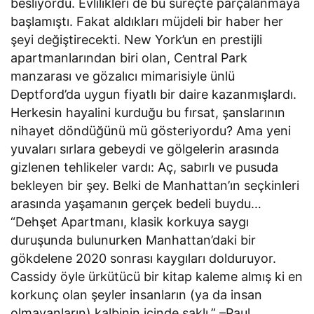
besliyordu. Evlilikleri de bu süreçte parçalanmaya
başlamıştı. Fakat aldıkları müjdeli bir haber her
şeyi değiştirecekti. New York’un en prestijli
apartmanlarından biri olan, Central Park
manzarası ve gözalıcı mimarisiyle ünlü
Deptford’da uygun fiyatlı bir daire kazanmışlardı.
Herkesin hayalini kurduğu bu fırsat, şanslarının
nihayet döndüğünü mü gösteriyordu? Ama yeni
yuvaları sırlara gebeydi ve gölgelerin arasında
gizlenen tehlikeler vardı: Aç, sabırlı ve pusuda
bekleyen bir şey. Belki de Manhattan’ın seçkinleri
arasında yaşamanın gerçek bedeli buydu…
“Dehşet Apartmanı, klasik korkuya saygı
duruşunda bulunurken Manhattan’daki bir
gökdelene 2020 sonrası kaygıları dolduruyor.
Cassidy öyle ürkütücü bir kitap kaleme almış ki en
korkunç olan şeyler insanların (ya da insan
olmayanların) kalbinin içinde saklı.” –Paul