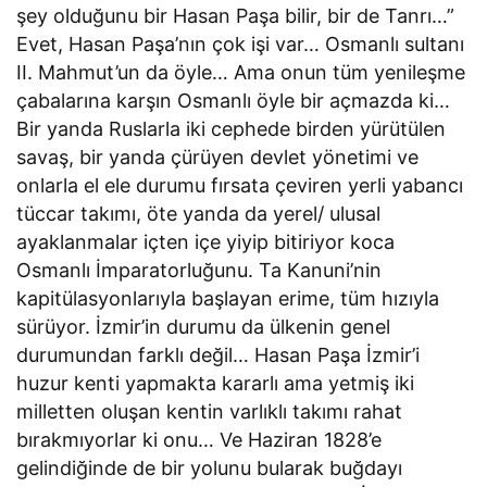
şey olduğunu bir Hasan Paşa bilir, bir de Tanrı…”
Evet, Hasan Paşa’nın çok işi var… Osmanlı sultanı
II. Mahmut’un da öyle… Ama onun tüm yenileşme
çabalarına karşın Osmanlı öyle bir açmazda ki…
Bir yanda Ruslarla iki cephede birden yürütülen
savaş, bir yanda çürüyen devlet yönetimi ve
onlarla el ele durumu fırsata çeviren yerli yabancı
tüccar takımı, öte yanda da yerel/ ulusal
ayaklanmalar içten içe yiyip bitiriyor koca
Osmanlı İmparatorluğunu. Ta Kanuni’nin
kapitülasyonlarıyla başlayan erime, tüm hızıyla
sürüyor. İzmir’in durumu da ülkenin genel
durumundan farklı değil… Hasan Paşa İzmir’i
huzur kenti yapmakta kararlı ama yetmiş iki
milletten oluşan kentin varlıklı takımı rahat
bırakmıyorlar ki onu… Ve Haziran 1828’e
gelindiğinde de bir yolunu bularak buğdayı