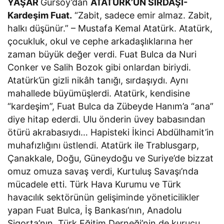
YAŞAR
Gürsoy’dan
ATATÜRK’ÜN SIRDAŞI-
Kardeşim Fuat.
“Zabit, sadece emir almaz. Zabit,
halkı düşünür.” – Mustafa Kemal Atatürk. Atatürk,
çocukluk, okul ve cephe arkadaşlıklarına her
zaman büyük değer verdi. Fuat Bulca da Nuri
Conker ve Salih Bozok gibi onlardan biriydi.
Atatürk’ün gizli nikâh tanığı, sırdaşıydı. Aynı
mahallede büyümüşlerdi. Atatürk, kendisine
“kardeşim”, Fuat Bulca da Zübeyde Hanım’a “ana”
diye hitap ederdi. Ulu önderin üvey babasından
ötürü akrabasıydı… Hapisteki İkinci Abdülhamit’in
muhafızlığını üstlendi. Atatürk ile Trablusgarp,
Çanakkale, Doğu, Güneydoğu ve Suriye’de bizzat
omuz omuza savaş verdi, Kurtuluş Savaşı’nda
mücadele etti. Türk Hava Kurumu ve Türk
havacılık sektörünün gelişiminde yöneticilikler
yapan Fuat Bulca, İş Bankası’nın, Anadolu
Sigorta’nın, Türk Eğitim Derneği’nin de kurucu