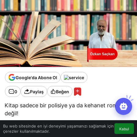
Google'da Abone Ol
0
Paylaş
Beğen
Kitap sadece bir polisiye ya da kehanet romanı
değil!
Bu web sitesinde en iyi deneyimi yaşamanızı sağlamak için
Kabul
çerezler kullanılmaktadır.