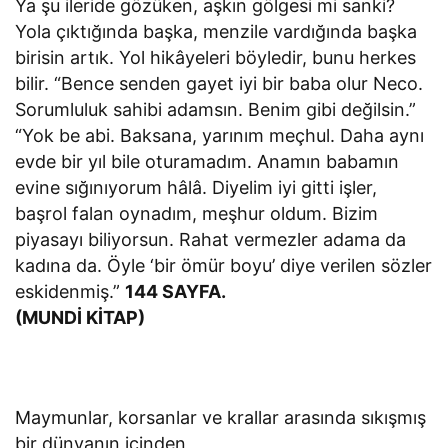
Ya şu ileride gözüken, aşkın gölgesi mi sanki?
Yola çıktığında başka, menzile vardığında başka
birisin artık. Yol hikâyeleri böyledir, bunu herkes
bilir. “Bence senden gayet iyi bir baba olur Neco.
Sorumluluk sahibi adamsın. Benim gibi değilsin.”
“Yok be abi. Baksana, yarınım meçhul. Daha aynı
evde bir yıl bile oturamadım. Anamın babamın
evine sığınıyorum hâlâ. Diyelim iyi gitti işler,
başrol falan oynadım, meşhur oldum. Bizim
piyasayı biliyorsun. Rahat vermezler adama da
kadına da. Öyle ‘bir ömür boyu’ diye verilen sözler
eskidenmiş.”
144 SAYFA.
(MUNDİ KİTAP)
Maymunlar, korsanlar ve krallar arasında sıkışmış
bir dünyanın içinden