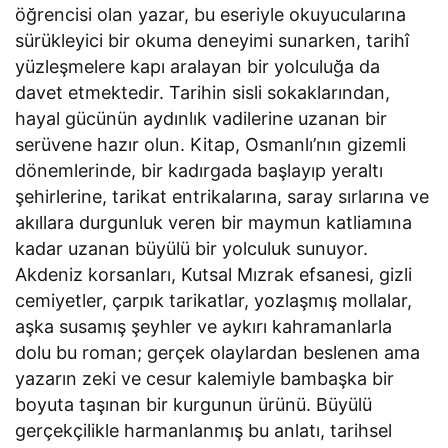
öğrencisi olan yazar, bu eseriyle okuyucularına
sürükleyici bir okuma deneyimi sunarken, tarihî
yüzleşmelere kapı aralayan bir yolculuğa da
davet etmektedir. Tarihin sisli sokaklarından,
hayal gücünün aydınlık vadilerine uzanan bir
serüvene hazır olun. Kitap, Osmanlı’nın gizemli
dönemlerinde, bir kadırgada başlayıp yeraltı
şehirlerine, tarikat entrikalarına, saray sırlarına ve
akıllara durgunluk veren bir maymun katliamına
kadar uzanan büyülü bir yolculuk sunuyor.
Akdeniz korsanları, Kutsal Mızrak efsanesi, gizli
cemiyetler, çarpık tarikatlar, yozlaşmış mollalar,
aşka susamış şeyhler ve aykırı kahramanlarla
dolu bu roman; gerçek olaylardan beslenen ama
yazarın zeki ve cesur kalemiyle bambaşka bir
boyuta taşınan bir kurgunun ürünü. Büyülü
gerçekçilikle harmanlanmış bu anlatı, tarihsel