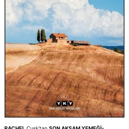
RACHEL
Cusk’tan
SON AKŞAM YEMEĞİ-