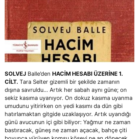
SOLVEJ
Balle’den
HACİM HESABI ÜZERİNE 1.
CİLT.
Tara Selter gizemli bir şekilde zamanın
dışına savruldu… Artık her sabah aynı güne; on
sekiz kasıma uyanıyor. On dokuz kasıma uyanma
umudunu yitirirken on yedi kasımı da dün gibi
hatırlamaktan gitgide uzaklaşıyor. Artık uyandığı
günü avucunun içi gibi biliyor: Yağmur ne zaman
bastıracak, güneş ne zaman açacak, bahçe çiti
boyunca yürüyen komşu köşeyi ne an dönecek,