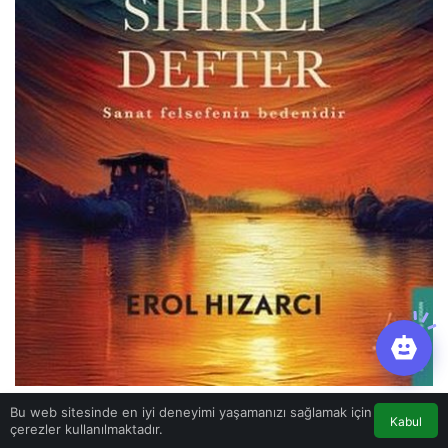
Bu web sitesinde en iyi deneyimi yaşamanızı sağlamak için
EROL
Hızarcı’dan
SİHİRLİ DEFTER.
Yazmak, düşe
Kabul
çerezler kullanılmaktadır.