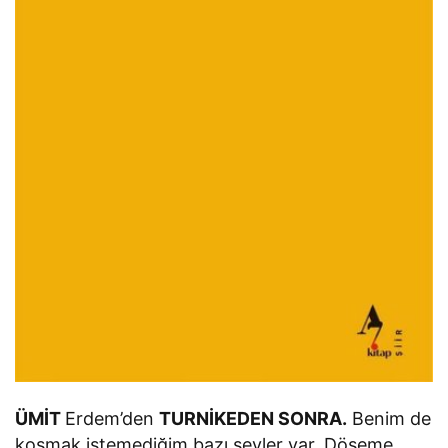
ÜMİT
Erdem’den
TURNİKEDEN SONRA.
Benim de
koşmak istemediğim bazı şeyler var. Döşeme