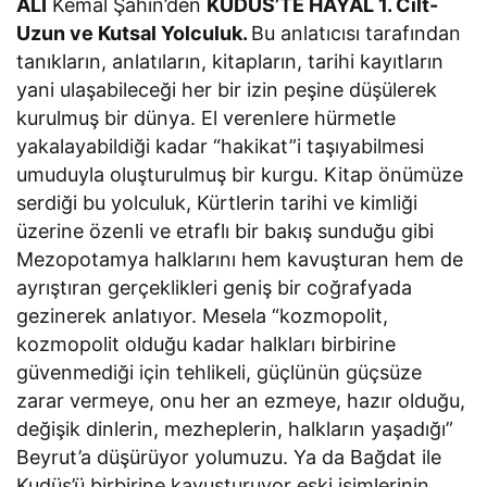
ALİ
Kemal Şahin’den
KUDÜS’TE HAYAL 1. Cilt-
Uzun ve Kutsal Yolculuk.
Bu anlatıcısı tarafından
tanıkların, anlatıların, kitapların, tarihi kayıtların
yani ulaşabileceği her bir izin peşine düşülerek
kurulmuş bir dünya. El verenlere hürmetle
yakalayabildiği kadar “hakikat”i taşıyabilmesi
umuduyla oluşturulmuş bir kurgu. Kitap önümüze
serdiği bu yolculuk, Kürtlerin tarihi ve kimliği
üzerine özenli ve etraflı bir bakış sunduğu gibi
Mezopotamya halklarını hem kavuşturan hem de
ayrıştıran gerçeklikleri geniş bir coğrafyada
gezinerek anlatıyor. Mesela “kozmopolit,
kozmopolit olduğu kadar halkları birbirine
güvenmediği için tehlikeli, güçlünün güçsüze
zarar vermeye, onu her an ezmeye, hazır olduğu,
değişik dinlerin, mezheplerin, halkların yaşadığı”
Beyrut’a düşürüyor yolumuzu. Ya da Bağdat ile
Kudüs’ü birbirine kavuşturuyor eski isimlerinin