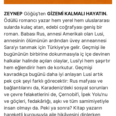
ZEYNEP
Göğüş’ten
GİZEMİ KALMALI HAYATIN.
Ödüllü romancı yazar hem yerel hem uluslararası
sularda kulaç atan, edebi coğrafyası geniş bir
roman. Babası Rus, annesi Amerikalı olan Lusi,
annesinin ölümünün ardından üvey anneannesi
Sara’yı tanımak için Türkiye’ye gelir. Geçmişi ile
bugününün birbirine dokunmasıyla iç içe devinen
halkalar halinde açılan olaylar, Lusi’yi hem şaşırtır
hem eğlendirir hem de korkutur. Geçmişi
kavradıkça bugünü daha iyi anlayan Lusi artık
pek çok şeyi farklı görecektir: Rus mafyası ve
bağlantılarını da, Karadeniz’deki sosyal sorunları
ve çevre felaketlerini de, Çernobil’i, İpek Yolu’nu
ve göçleri, fedakârlığı, aşkı ve tüm samimiyetiyle
insan olmayı da. Peki ya sonra? Kitap yazarın
hareketli kurgusuyla aile hikâyesini dinlerken