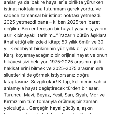
anılar’ ya da ‘bakire hayaller’le birlikte yürürken
istinat noktalarına tutunmam gerekiyordu. Ve
sadece zamansal bir istinat noktası yetmezdi.
2025 yetmezdi bana – ki ben 2025’ten ibaret
değilim. Ben enteresan bir hayat yaşamış, yarım
asırlık bir ayaklı tarihim…” Yazarın bütün âşıklara
ithaf ettiği elinizdeki kitap; 50 yıllık ömür ve 30
yıllık edebiyat birikiminin yüz yıllık bir yansıması.
Karşı koyamayacağınız bir orijinal hayat ve onun
hikâyesi sizi bekliyor. 1975-2025 arasının gizli
hakikatlerini bilmek ve 2025-2075 arasının sırlı
siluetlerini de görmek istiyorsanız doğru
kitaptasınız. Sevgili okur! Kitap, kelimenin sahici
anlamıyla hayat değiştirecek türden bir eser.
Turuncu, Mavi, Beyaz, Yeşil, Sarı, Siyah, Mor ve
Kırmızı’nın tüm tonlarıyla örülmüş bir zaman
yolculuğu… Gerçeğin hayal gücüyle, aşkın