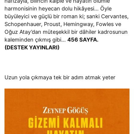
hafızayla, bilincin kalple ve hayatın ölümle
harmonisinin heyecan dolu hikâyesi… Öyle
büyüleyici ve güçlü bir roman ki; sanki Cervantes,
Schopenhauer, Proust, Hemingway, Fowles ve
Oğuz Atay’dan müteşekkil bir dâhiler kadrosunun
kaleminden çıkmış gibi…
456 SAYFA.
(DESTEK YAYINLARI)
Uzun yola çıkmaya tek bir adım atmak yeter