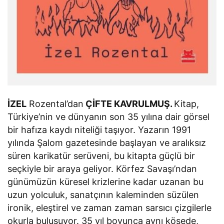
İZEL
Rozental’dan
ÇİFTE KAVRULMUŞ.
Kitap,
Türkiye’nin ve dünyanın son 35 yılına dair görsel
bir hafıza kaydı niteliği taşıyor. Yazarın 1991
yılında Şalom gazetesinde başlayan ve aralıksız
süren karikatür serüveni, bu kitapta güçlü bir
seçkiyle bir araya geliyor. Körfez Savaşı’ndan
günümüzün küresel krizlerine kadar uzanan bu
uzun yolculuk, sanatçının kaleminden süzülen
ironik, eleştirel ve zaman zaman sarsıcı çizgilerle
okurla buluşuyor. 35 yıl boyunca aynı köşede,