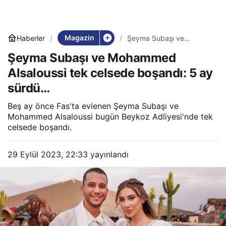
Magazin
Haberler
Şeyma Subaşı ve
Mohammed Alsaloussi tek
Şeyma Subaşı ve Mohammed
celsede boşandı: 5 ay
sürdü…
Alsaloussi tek celsede boşandı: 5 ay
sürdü…
Beş ay önce Fas'ta evlenen Şeyma Subaşı ve
Mohammed Alsaloussi bugün Beykoz Adliyesi'nde tek
celsede boşandı.
29 Eylül 2023, 22:33
yayınlandı