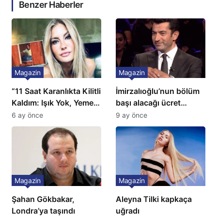
Benzer Haberler
Magazin
Magazin
“11 Saat Karanlıkta Kilitli
İmirzalıoğlu’nun bölüm
Kaldım: Işık Yok, Yemek
başı alacağı ücret
Yok, Tuvalet Yok!”
Türkiye’de bir ilk:
6 ay önce
9 ay önce
Çağla Şikel’den Şok
Gözünü 2 ilçeye dikti!
İtiraf
Magazin
Magazin
Şahan Gökbakar,
Aleyna Tilki kapkaça
Londra’ya taşındı
uğradı