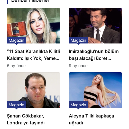
Magazin
Magazin
“11 Saat Karanlıkta Kilitli
İmirzalıoğlu’nun bölüm
Kaldım: Işık Yok, Yemek
başı alacağı ücret
Yok, Tuvalet Yok!”
Türkiye’de bir ilk:
6 ay önce
9 ay önce
Çağla Şikel’den Şok
Gözünü 2 ilçeye dikti!
İtiraf
Magazin
Magazin
Şahan Gökbakar,
Aleyna Tilki kapkaça
Londra’ya taşındı
uğradı