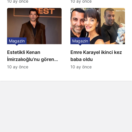
10 ay önce
10 ay önce
Magazin
Magazin
Estetikli Kenan
Emre Karayel ikinci kez
İmirzalıoğlu’nu gören
baba oldu
tanıyamıyor: Son hali
10 ay önce
10 ay önce
şaşırttı