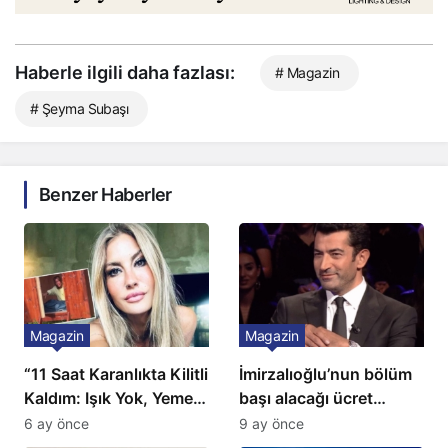
Haberle ilgili daha fazlası:
# Magazin
# Şeyma Subaşı
Benzer Haberler
Magazin
Magazin
“11 Saat Karanlıkta Kilitli
İmirzalıoğlu’nun bölüm
Kaldım: Işık Yok, Yemek
başı alacağı ücret
Yok, Tuvalet Yok!”
Türkiye’de bir ilk:
6 ay önce
9 ay önce
Çağla Şikel’den Şok
Gözünü 2 ilçeye dikti!