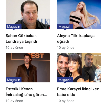
İtiraf
Magazin
Magazin
Şahan Gökbakar,
Aleyna Tilki kapkaça
Londra’ya taşındı
uğradı
10 ay önce
10 ay önce
Magazin
Magazin
Estetikli Kenan
Emre Karayel ikinci kez
İmirzalıoğlu’nu gören
baba oldu
tanıyamıyor: Son hali
10 ay önce
10 ay önce
şaşırttı