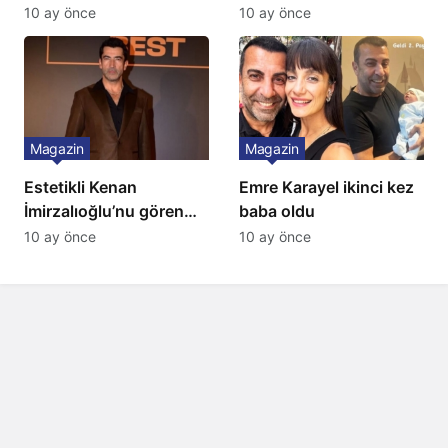
10 ay önce
10 ay önce
Magazin
Magazin
Estetikli Kenan
Emre Karayel ikinci kez
İmirzalıoğlu’nu gören
baba oldu
tanıyamıyor: Son hali
10 ay önce
10 ay önce
şaşırttı