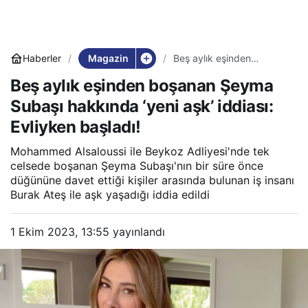
Magazin
Haberler
Beş aylık eşinden
boşanan Şeyma Subaşı
Beş aylık eşinden boşanan Şeyma
hakkında ‘yeni aşk’
iddiası: Evliyken başladı!
Subaşı hakkında ‘yeni aşk’ iddiası:
Evliyken başladı!
Mohammed Alsaloussi ile Beykoz Adliyesi'nde tek
celsede boşanan Şeyma Subaşı'nın bir süre önce
düğününe davet ettiği kişiler arasında bulunan iş insanı
Burak Ateş ile aşk yaşadığı iddia edildi
1 Ekim 2023, 13:55
yayınlandı