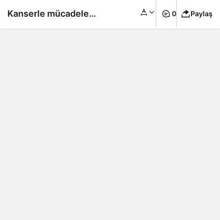
Kanserle mücadele
0
Paylaş
eden Tanyeli acı
haberi duyurdu…