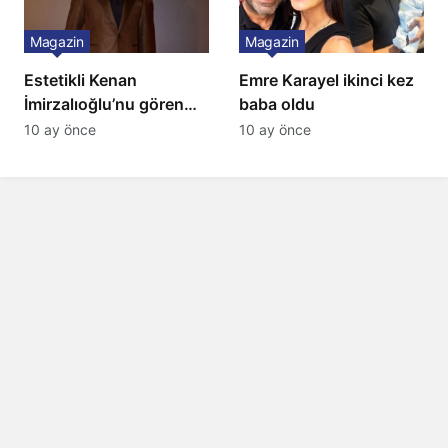
Magazin
Magazin
Estetikli Kenan
Emre Karayel ikinci kez
İmirzalıoğlu’nu gören
baba oldu
tanıyamıyor: Son hali
10 ay önce
10 ay önce
şaşırttı