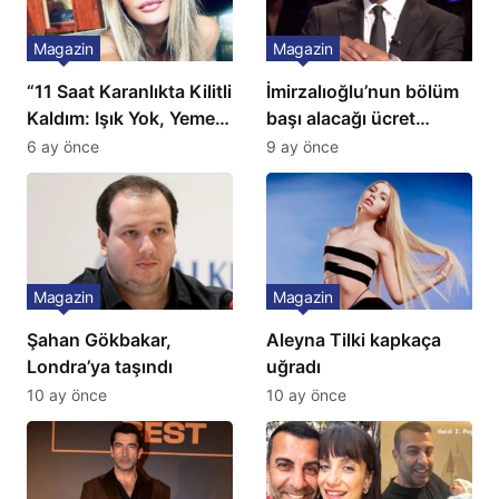
Magazin
Magazin
“11 Saat Karanlıkta Kilitli
İmirzalıoğlu’nun bölüm
Kaldım: Işık Yok, Yemek
başı alacağı ücret
Yok, Tuvalet Yok!”
Türkiye’de bir ilk:
6 ay önce
9 ay önce
Çağla Şikel’den Şok
Gözünü 2 ilçeye dikti!
İtiraf
Magazin
Magazin
Şahan Gökbakar,
Aleyna Tilki kapkaça
Londra’ya taşındı
uğradı
10 ay önce
10 ay önce