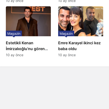
10 ay önce
10 ay önce
Magazin
Magazin
Estetikli Kenan
Emre Karayel ikinci kez
İmirzalıoğlu’nu gören
baba oldu
tanıyamıyor: Son hali
10 ay önce
10 ay önce
şaşırttı