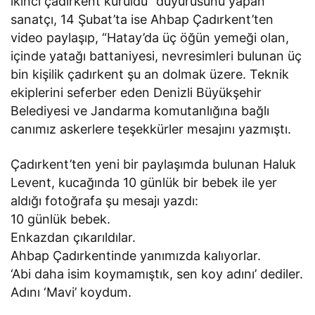
ikinci çadırkent kuruldu” duyurusunu yapan
sanatçı, 14 Şubat’ta ise Ahbap Çadırkent’ten
video paylaşıp, “Hatay’da üç öğün yemeği olan,
içinde yatağı battaniyesi, nevresimleri bulunan üç
bin kişilik çadırkent şu an dolmak üzere. Teknik
ekiplerini seferber eden Denizli Büyükşehir
Belediyesi ve Jandarma komutanlığına bağlı
canımız askerlere teşekkürler mesajını yazmıştı.
Çadırkent’ten yeni bir paylaşımda bulunan Haluk
Levent, kucağında 10 günlük bir bebek ile yer
aldığı fotoğrafa şu mesajı yazdı:
10 günlük bebek.
⁦Enkazdan çıkarıldılar.
Ahbap Çadırkentinde yanımızda kalıyorlar.
‘Abi daha isim koymamıştık, sen koy adını’ dediler.
Adını ‘Mavi’ koydum.