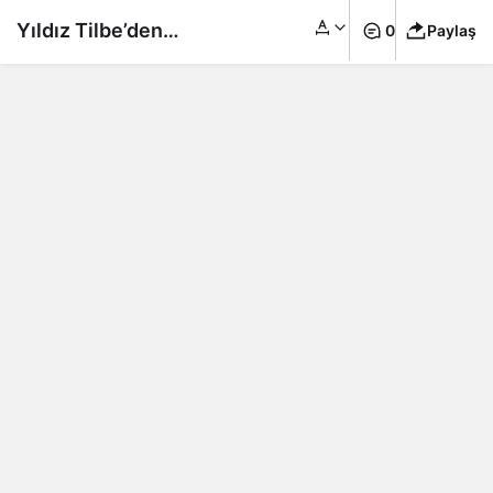
Yıldız Tilbe’den
0
Paylaş
deprem bölgesiyle
ilgili dikkat çeken
öneri: Yeni binaları
Japonlar yapsın