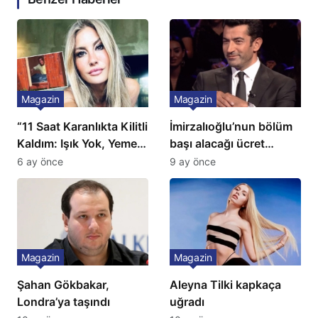
Magazin
Magazin
“11 Saat Karanlıkta Kilitli
İmirzalıoğlu’nun bölüm
Kaldım: Işık Yok, Yemek
başı alacağı ücret
Yok, Tuvalet Yok!”
Türkiye’de bir ilk:
6 ay önce
9 ay önce
Çağla Şikel’den Şok
Gözünü 2 ilçeye dikti!
İtiraf
Magazin
Magazin
Şahan Gökbakar,
Aleyna Tilki kapkaça
Londra’ya taşındı
uğradı