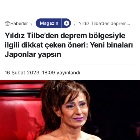
Magazin
Haberler
Yıldız Tilbe’den deprem
bölgesiyle ilgili dikkat
Yıldız Tilbe’den deprem bölgesiyle
çeken öneri: Yeni binaları
Japonlar yapsın
ilgili dikkat çeken öneri: Yeni binaları
Japonlar yapsın
16 Şubat 2023, 18:09
yayınlandı