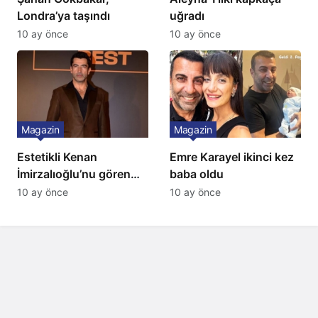
Londra’ya taşındı
uğradı
10 ay önce
10 ay önce
Magazin
Magazin
Estetikli Kenan
Emre Karayel ikinci kez
İmirzalıoğlu’nu gören
baba oldu
tanıyamıyor: Son hali
10 ay önce
10 ay önce
şaşırttı