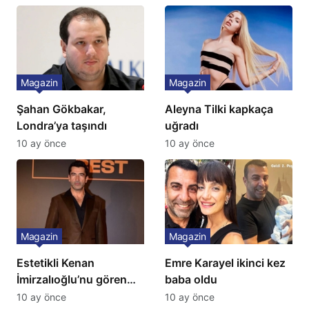
Çağla Şikel’den Şok
Gözünü 2 ilçeye dikti!
İtiraf
Magazin
Magazin
Şahan Gökbakar,
Aleyna Tilki kapkaça
Londra’ya taşındı
uğradı
10 ay önce
10 ay önce
Magazin
Magazin
Estetikli Kenan
Emre Karayel ikinci kez
İmirzalıoğlu’nu gören
baba oldu
tanıyamıyor: Son hali
10 ay önce
10 ay önce