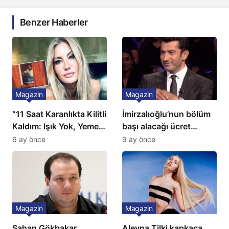
Benzer Haberler
Magazin
Magazin
“11 Saat Karanlıkta Kilitli
İmirzalıoğlu’nun bölüm
Kaldım: Işık Yok, Yemek
başı alacağı ücret
Yok, Tuvalet Yok!”
Türkiye’de bir ilk:
6 ay önce
9 ay önce
Çağla Şikel’den Şok
Gözünü 2 ilçeye dikti!
İtiraf
Magazin
Magazin
Şahan Gökbakar,
Aleyna Tilki kapkaça