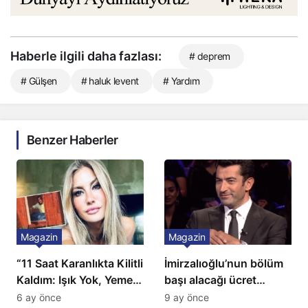
Haberle ilgili daha fazlası:
# deprem
# Gülşen
# haluk levent
# Yardım
Benzer Haberler
Magazin
Magazin
“11 Saat Karanlıkta Kilitli
İmirzalıoğlu’nun bölüm
Kaldım: Işık Yok, Yemek
başı alacağı ücret
Yok, Tuvalet Yok!”
Türkiye’de bir ilk:
6 ay önce
9 ay önce