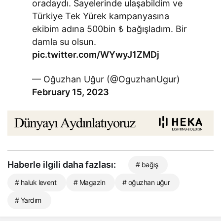
oradaydı. Sayelerinde ulaşabildim ve
Türkiye Tek Yürek kampanyasına
ekibim adına 500bin ₺ bağışladım. Bir
damla su olsun.
pic.twitter.com/WYwyJ1ZMDj
— Oğuzhan Uğur (@OguzhanUgur)
February 15, 2023
Haberle ilgili daha fazlası:
# bağış
# haluk levent
# Magazin
# oğuzhan uğur
# Yardım