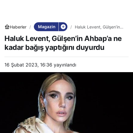
Magazin
Haberler
Haluk Levent, Gülşen’in
Ahbap’a ne kadar bağış
Haluk Levent, Gülşen’in Ahbap’a ne
yaptığını duyurdu
kadar bağış yaptığını duyurdu
16 Şubat 2023, 16:36
yayınlandı