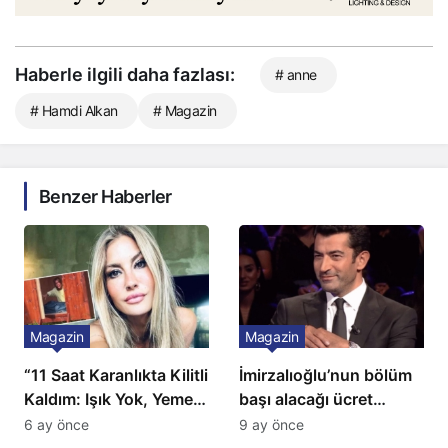
Haberle ilgili daha fazlası:
# anne
# Hamdi Alkan
# Magazin
Benzer Haberler
Magazin
Magazin
“11 Saat Karanlıkta Kilitli
İmirzalıoğlu’nun bölüm
Kaldım: Işık Yok, Yemek
başı alacağı ücret
Yok, Tuvalet Yok!”
Türkiye’de bir ilk:
6 ay önce
9 ay önce
Çağla Şikel’den Şok
Gözünü 2 ilçeye dikti!