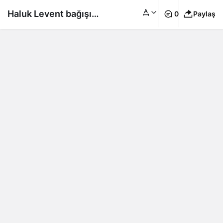
Haluk Levent bağışını
0
Paylaş
sosyal medya
hesabından duyurdu:
TV’ye bağlanmak
istedim ama olmadı