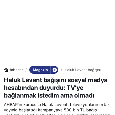
Magazin
Haberler
Haluk Levent bağışını
sosyal medya hesabından
Haluk Levent bağışını sosyal medya
duyurdu: TV’ye
bağlanmak istedim ama
hesabından duyurdu: TV’ye
olmadı
bağlanmak istedim ama olmadı
AHBAP'ın kurucusu Haluk Levent, televizyonların ortak
yayınla başlattığı kampanyaya 500 bin TL bağış