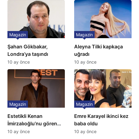
İtiraf
Magazin
Magazin
Şahan Gökbakar,
Aleyna Tilki kapkaça
Londra’ya taşındı
uğradı
10 ay önce
10 ay önce
Magazin
Magazin
Estetikli Kenan
Emre Karayel ikinci kez
İmirzalıoğlu’nu gören
baba oldu
tanıyamıyor: Son hali
10 ay önce
10 ay önce
şaşırttı