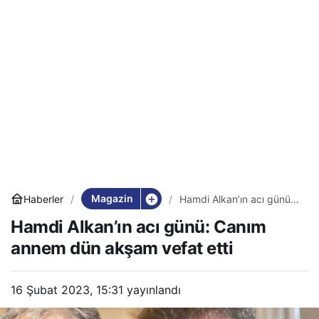
Magazin
Haberler
Hamdi Alkan’ın acı günü:
Canım annem dün akşam
Hamdi Alkan’ın acı günü: Canım
vefat etti
annem dün akşam vefat etti
16 Şubat 2023, 15:31
yayınlandı