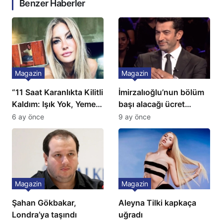
Benzer Haberler
Magazin
Magazin
“11 Saat Karanlıkta Kilitli
İmirzalıoğlu’nun bölüm
Kaldım: Işık Yok, Yemek
başı alacağı ücret
Yok, Tuvalet Yok!”
Türkiye’de bir ilk:
6 ay önce
9 ay önce
Çağla Şikel’den Şok
Gözünü 2 ilçeye dikti!
İtiraf
Magazin
Magazin
Şahan Gökbakar,
Aleyna Tilki kapkaça
Londra’ya taşındı
uğradı