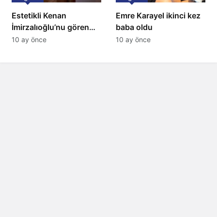
Estetikli Kenan
Emre Karayel ikinci kez
İmirzalıoğlu’nu gören
baba oldu
tanıyamıyor: Son hali
10 ay önce
10 ay önce
şaşırttı