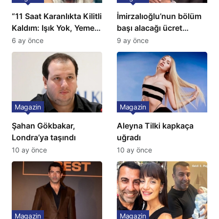
“11 Saat Karanlıkta Kilitli
İmirzalıoğlu’nun bölüm
Kaldım: Işık Yok, Yemek
başı alacağı ücret
Yok, Tuvalet Yok!”
Türkiye’de bir ilk:
6 ay önce
9 ay önce
Çağla Şikel’den Şok
Gözünü 2 ilçeye dikti!
İtiraf
Magazin
Magazin
Şahan Gökbakar,
Aleyna Tilki kapkaça
Londra’ya taşındı
uğradı
10 ay önce
10 ay önce
Magazin
Magazin