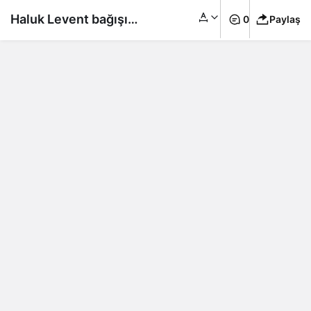
Haluk Levent bağışını
0
Paylaş
sosyal medya
hesabından duyurdu:
TV’ye bağlanmak
istedim ama olmadı