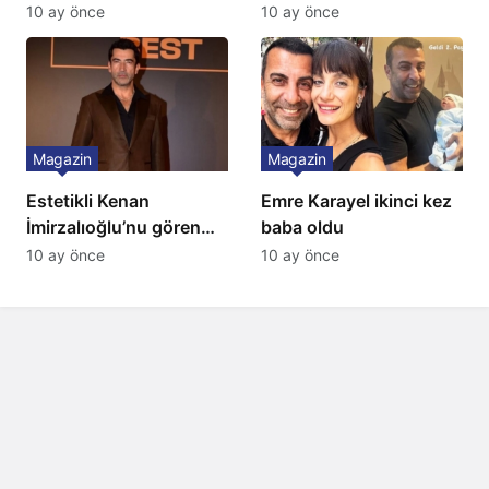
10 ay önce
10 ay önce
Magazin
Magazin
Estetikli Kenan
Emre Karayel ikinci kez
İmirzalıoğlu’nu gören
baba oldu
tanıyamıyor: Son hali
10 ay önce
10 ay önce
şaşırttı