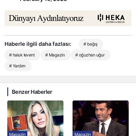
Haberle ilgili daha fazlası:
# bağış
# haluk levent
# Magazin
# oğuzhan uğur
# Yardım
Benzer Haberler
Magazin
Magazin