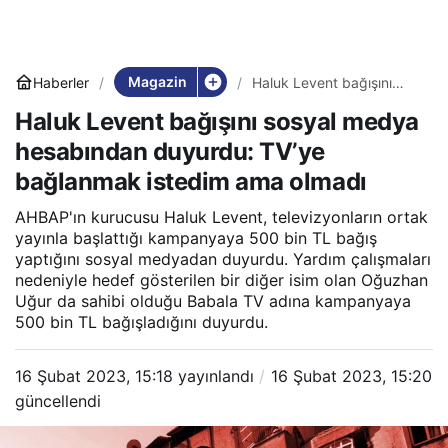
Magazin
Haberler
Haluk Levent bağışını
sosyal medya hesabından
Haluk Levent bağışını sosyal medya
duyurdu: TV’ye
bağlanmak istedim ama
hesabından duyurdu: TV’ye
olmadı
bağlanmak istedim ama olmadı
AHBAP'ın kurucusu Haluk Levent, televizyonların ortak
yayınla başlattığı kampanyaya 500 bin TL bağış
yaptığını sosyal medyadan duyurdu. Yardım çalışmaları
nedeniyle hedef gösterilen bir diğer isim olan Oğuzhan
Uğur da sahibi olduğu Babala TV adına kampanyaya
500 bin TL bağışladığını duyurdu.
16 Şubat 2023, 15:18
yayınlandı
16 Şubat 2023, 15:20
güncellendi