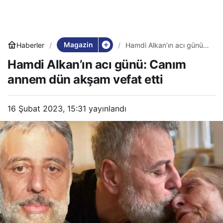
Magazin
Haberler
Hamdi Alkan’ın acı günü:
Canım annem dün akşam
Hamdi Alkan’ın acı günü: Canım
vefat etti
annem dün akşam vefat etti
16 Şubat 2023, 15:31
yayınlandı