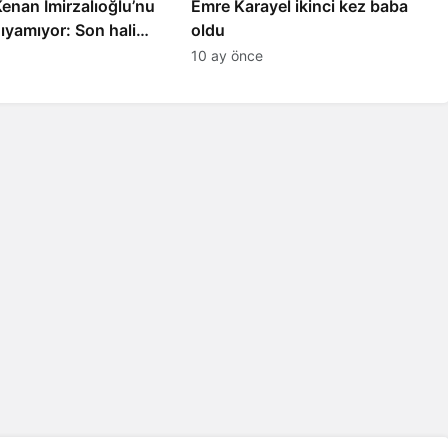
 Kenan İmirzalıoğlu’nu
Emre Karayel ikinci kez baba
ıyamıyor: Son hali
oldu
10 ay önce