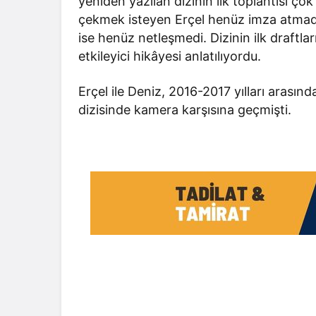
yeniden yazılan dizinin ilk toplantısı 
çekmek isteyen Erçel henüz imza atmadı
ise henüz netleşmedi. Dizinin ilk draftl
etkileyici hikâyesi anlatılıyordu.
Erçel ile Deniz, 2016-2017 yılları aras
dizisinde kamera karşısına geçmişti.