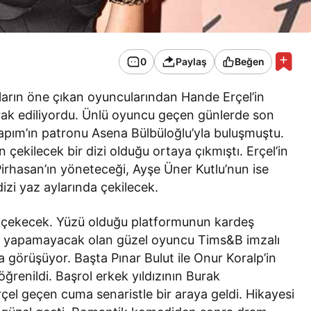
0
Paylaş
Beğen
lların öne çıkan oyuncularından Hande Erçel’in
erak ediliyordu. Ünlü oyuncu geçen günlerde son
Yapım’ın patronu Asena Bülbüloğlu’yla buluşmuştu.
n çekilecek bir dizi olduğu ortaya çıkmıştı. Erçel’in
 Pirhasan’ın yöneteceği, Ayşe Üner Kutlu’nun ise
izi yaz aylarında çekilecek.
i çekecek. Yüzü olduğu platformunun kardeş
iş yapamayacak olan güzel oyuncu Tims&B imzalı
 görüşüyor. Başta Pınar Bulut ile Onur Koralp’in
öğrenildi. Başrol erkek yıldızının Burak
Erçel geçen cuma senaristle bir araya geldi. Hikayesi