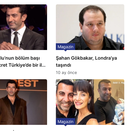
Magazin
ğlu’nun bölüm başı
Şahan Gökbakar, Londra’ya
ret Türkiye’de bir ilk:
taşındı
ilçeye dikti!
10 ay önce
Magazin