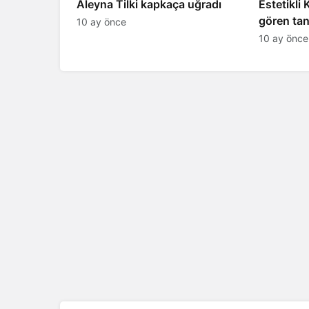
Aleyna Tilki kapkaça uğradı
Estetikli
gören tan
10 ay önce
şaşırttı
10 ay önce