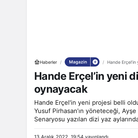
Magazin
Haberler
Hande Erçel’in y
Hande Erçel’in yeni diz
oynayacak
Hande Erçel'in yeni projesi belli oldu
Yusuf Pirhasan’ın yöneteceği, Ayşe 
Senaryosu yazılan dizi yaz aylarınd
13 Aralık 2022, 19:54
yayınlandı