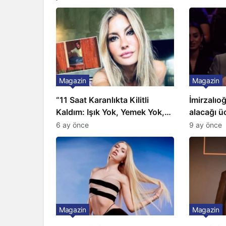
Magazin
Magazin
“11 Saat Karanlıkta Kilitli
İmirzalıo
Kaldım: Işık Yok, Yemek Yok,
alacağı üc
Tuvalet Yok!” Çağla Şikel’den
Gözünü 2 
6 ay önce
9 ay önce
Şok İtiraf
Magazin
Magazin