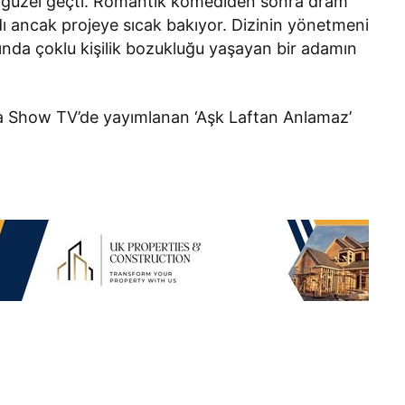
çok güzel geçti. Romantik komediden sonra dram
 ancak projeye sıcak bakıyor. Dizinin yönetmeni
arında çoklu kişilik bozukluğu yaşayan bir adamın
ında Show TV’de yayımlanan ‘Aşk Laftan Anlamaz’