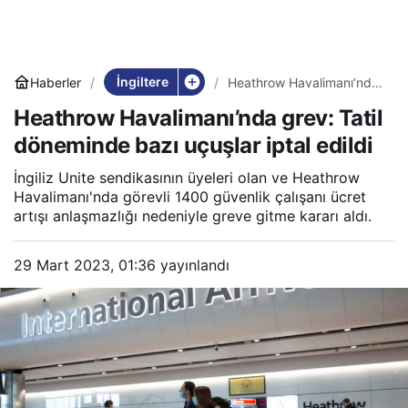
İngiltere
Haberler
Heathrow Havalimanı’nda
grev: Tatil döneminde
Heathrow Havalimanı’nda grev: Tatil
bazı uçuşlar iptal edildi
döneminde bazı uçuşlar iptal edildi
İngiliz Unite sendikasının üyeleri olan ve Heathrow
Havalimanı'nda görevli 1400 güvenlik çalışanı ücret
artışı anlaşmazlığı nedeniyle greve gitme kararı aldı.
29 Mart 2023, 01:36
yayınlandı