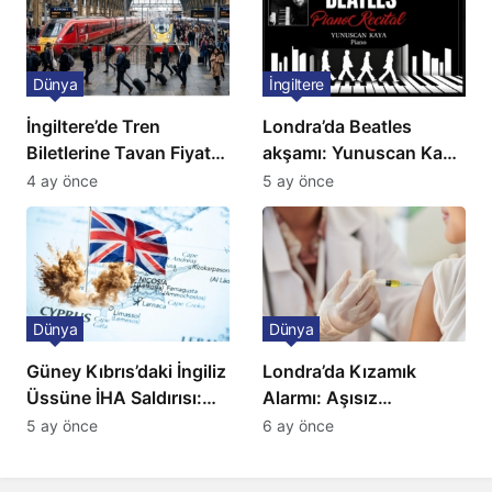
Dünya
İngiltere
İngiltere’de Tren
Londra’da Beatles
Biletlerine Tavan Fiyat:
akşamı: Yunuscan Kaya
Ulaşımda Yeni
klasik yorumuyla
4 ay önce
5 ay önce
Düzenleme
sahnede
Dünya
Dünya
Güney Kıbrıs’daki İngiliz
Londra’da Kızamık
Üssüne İHA Saldırısı:
Alarmı: Aşısız
Patlama, Sirenler ve
Öğrenciler Okullardan
5 ay önce
6 ay önce
Alarm Durumu
Uzaklaştırılacak