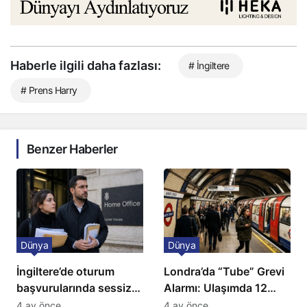
Haberle ilgili daha fazlası:
# İngiltere
# Prens Harry
Benzer Haberler
Dünya
Dünya
İngiltere’de oturum
Londra’da “Tube” Grevi
başvurularında sessiz
Alarmı: Ulaşımda 12
kriz: Büyükelçilikten
Günlük Kaos Kapıda
4 ay önce
4 ay önce