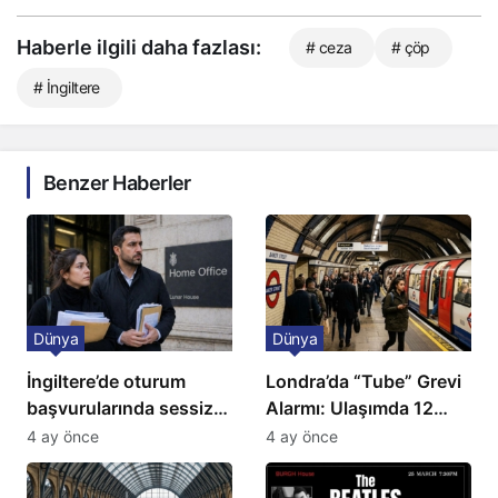
Haberle ilgili daha fazlası:
# ceza
# çöp
# İngiltere
Benzer Haberler
Dünya
Dünya
İngiltere’de oturum
Londra’da “Tube” Grevi
başvurularında sessiz
Alarmı: Ulaşımda 12
kriz: Büyükelçilikten
Günlük Kaos Kapıda
4 ay önce
4 ay önce
açıklama!