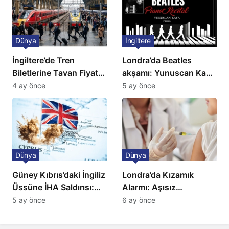
Dünya
İngiltere
İngiltere’de Tren
Londra’da Beatles
Biletlerine Tavan Fiyat:
akşamı: Yunuscan Kaya
Ulaşımda Yeni
klasik yorumuyla
4 ay önce
5 ay önce
Düzenleme
sahnede
Dünya
Dünya
Güney Kıbrıs’daki İngiliz
Londra’da Kızamık
Üssüne İHA Saldırısı:
Alarmı: Aşısız
Patlama, Sirenler ve
Öğrenciler Okullardan
5 ay önce
6 ay önce
Alarm Durumu
Uzaklaştırılacak