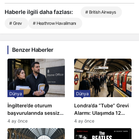
Haberle ilgili daha fazlası:
# British Airways
# Grev
# Heathrow Havalimanı
Benzer Haberler
Dünya
Dünya
İngiltere’de oturum
Londra’da “Tube” Grevi
başvurularında sessiz
Alarmı: Ulaşımda 12
kriz: Büyükelçilikten
Günlük Kaos Kapıda
4 ay önce
4 ay önce
açıklama!