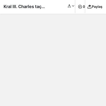
Kral III. Charles taç
0
Paylaş
giyme töreninden
önce kendisine
sokağa çıkma yasağı
koydu