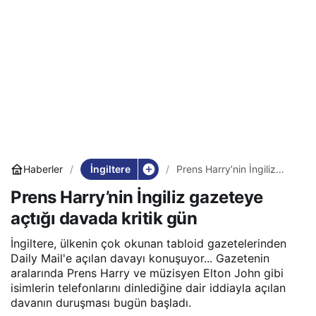
İngiltere
Haberler
Prens Harry’nin İngiliz
gazeteye açtığı davada
Prens Harry’nin İngiliz gazeteye
kritik gün
açtığı davada kritik gün
İngiltere, ülkenin çok okunan tabloid gazetelerinden
Daily Mail'e açılan davayı konuşuyor... Gazetenin
aralarında Prens Harry ve müzisyen Elton John gibi
isimlerin telefonlarını dinlediğine dair iddiayla açılan
davanın duruşması bugün başladı.