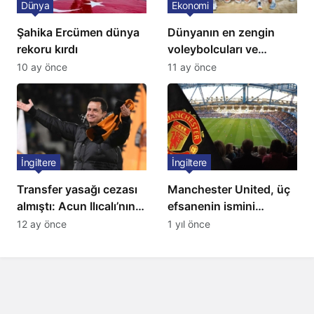
Dünya
Ekonomi
Şahika Ercümen dünya
Dünyanın en zengin
rekoru kırdı
voleybolcuları ve
servetleri açıklandı:
10 ay önce
11 ay önce
Listede 2 Türk yıldız
bulunuyor
İngiltere
İngiltere
Transfer yasağı cezası
Manchester United, üç
almıştı: Acun Ilıcalı’nın
efsanenin ismini
ekibi Hull City’ye kötü
yasakladı
12 ay önce
1 yıl önce
haber!