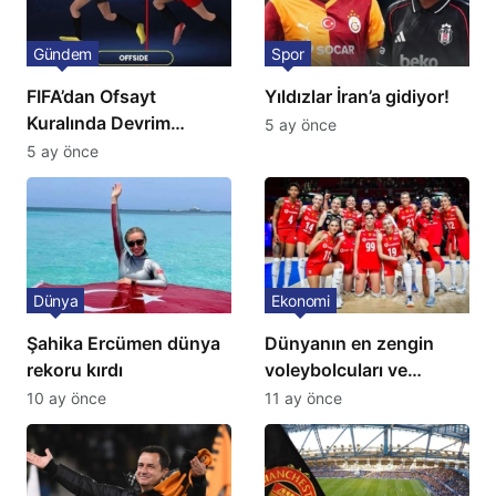
Gündem
Spor
FIFA’dan Ofsayt
Yıldızlar İran’a gidiyor!
Kuralında Devrim
5 ay önce
Niteliğinde Onay
5 ay önce
Dünya
Ekonomi
Şahika Ercümen dünya
Dünyanın en zengin
rekoru kırdı
voleybolcuları ve
servetleri açıklandı:
10 ay önce
11 ay önce
Listede 2 Türk yıldız
bulunuyor