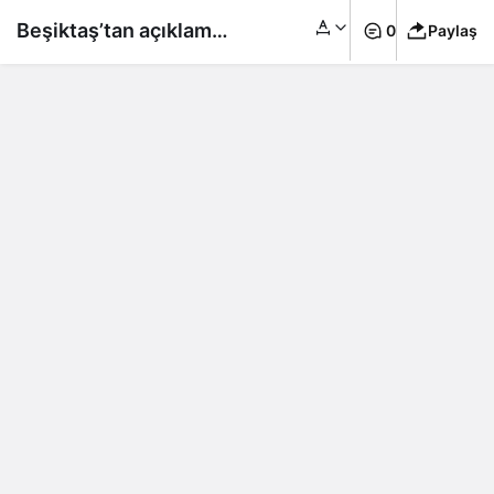
Beşiktaş’tan açıklama:
0
Paylaş
Konya’da bir polis
memuru
taraftarlarımıza silah
çekti