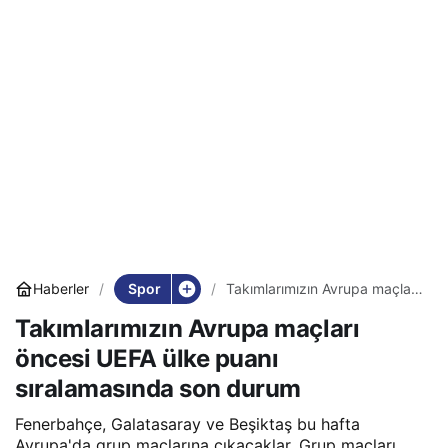
Spor
Haberler
Takımlarımızın Avrupa maçları
öncesi UEFA ülke puanı
Takımlarımızın Avrupa maçları
sıralamasında son durum
öncesi UEFA ülke puanı
sıralamasında son durum
Fenerbahçe, Galatasaray ve Beşiktaş bu hafta
Avrupa'da grup maçlarına çıkacaklar. Grup maçları