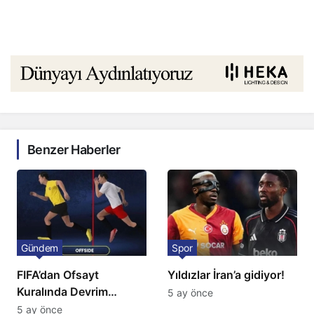
Benzer Haberler
Gündem
Spor
FIFA’dan Ofsayt
Yıldızlar İran’a gidiyor!
Kuralında Devrim
5 ay önce
Niteliğinde Onay
5 ay önce