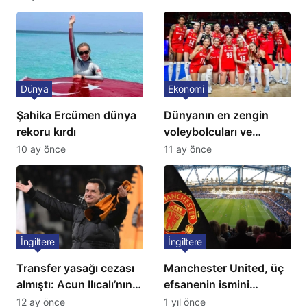
Dünya
Ekonomi
Şahika Ercümen dünya
Dünyanın en zengin
rekoru kırdı
voleybolcuları ve
servetleri açıklandı:
10 ay önce
11 ay önce
Listede 2 Türk yıldız
bulunuyor
İngiltere
İngiltere
Transfer yasağı cezası
Manchester United, üç
almıştı: Acun Ilıcalı’nın
efsanenin ismini
ekibi Hull City’ye kötü
yasakladı
12 ay önce
1 yıl önce