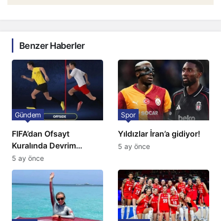
Benzer Haberler
Gündem
Spor
FIFA’dan Ofsayt
Yıldızlar İran’a gidiyor!
Kuralında Devrim
5 ay önce
Niteliğinde Onay
5 ay önce