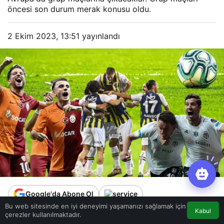
öncesi son durum merak konusu oldu.
2 Ekim 2023, 13:51
yayınlandı
Google'da Abone Ol
Bu web sitesinde en iyi deneyimi yaşamanızı sağlamak için
Kabul
çerezler kullanılmaktadır.
0
Paylaş
Beğen