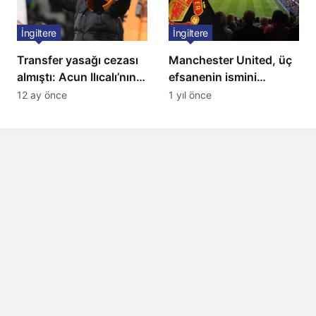
İngiltere
İngiltere
Transfer yasağı cezası
Manchester United, üç
almıştı: Acun Ilıcalı’nın
efsanenin ismini
ekibi Hull City’ye kötü
yasakladı
12 ay önce
1 yıl önce
haber!