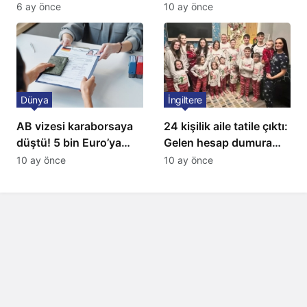
Oyuncağını Anne Bildi
gündem oldu
6 ay önce
10 ay önce
Dünya
İngiltere
AB vizesi karaborsaya
24 kişilik aile tatile çıktı:
düştü! 5 bin Euro’ya
Gelen hesap dumura
varan fiyatlarla
uğrattı
10 ay önce
10 ay önce
satıyorlar