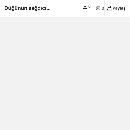
Düğünün sağdıcı
0
Paylaş
gelin-damadı gölgede
bıraktı