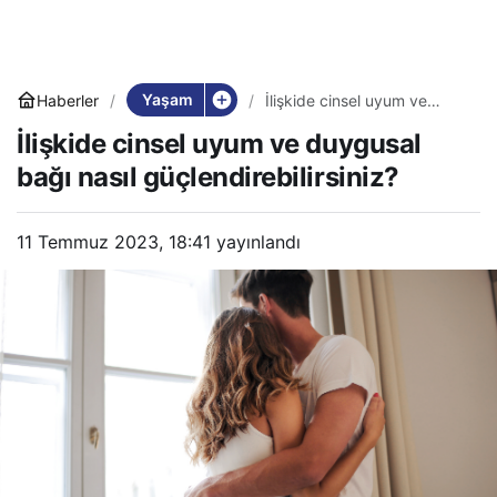
Yaşam
Haberler
İlişkide cinsel uyum ve
duygusal bağı nasıl
İlişkide cinsel uyum ve duygusal
güçlendirebilirsiniz?
bağı nasıl güçlendirebilirsiniz?
11 Temmuz 2023, 18:41
yayınlandı