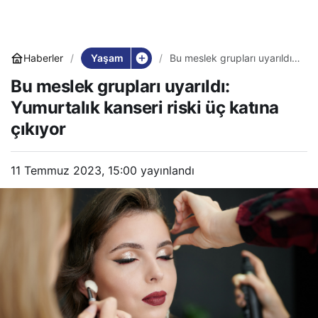
Yaşam
Haberler
Bu meslek grupları uyarıldı:
Yumurtalık kanseri riski üç
Bu meslek grupları uyarıldı:
katına çıkıyor
Yumurtalık kanseri riski üç katına
çıkıyor
11 Temmuz 2023, 15:00
yayınlandı