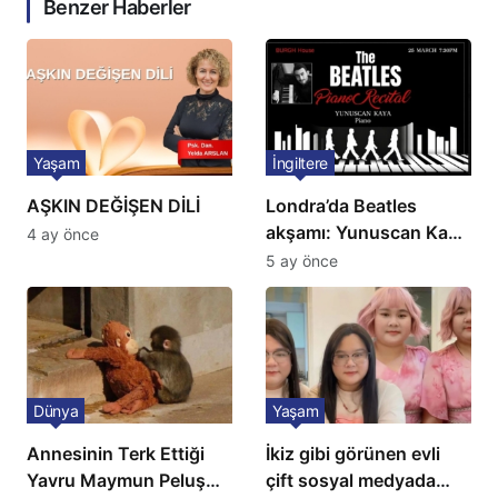
Benzer Haberler
Yaşam
İngiltere
AŞKIN DEĞİŞEN DİLİ
Londra’da Beatles
akşamı: Yunuscan Kaya
4 ay önce
klasik yorumuyla
5 ay önce
sahnede
Dünya
Yaşam
Annesinin Terk Ettiği
İkiz gibi görünen evli
Yavru Maymun Peluş
çift sosyal medyada