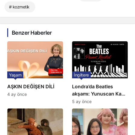
# kozmetik
Benzer Haberler
Yaşam
İngiltere
AŞKIN DEĞİŞEN DİLİ
Londra’da Beatles
akşamı: Yunuscan Kaya
4 ay önce
klasik yorumuyla
5 ay önce
sahnede