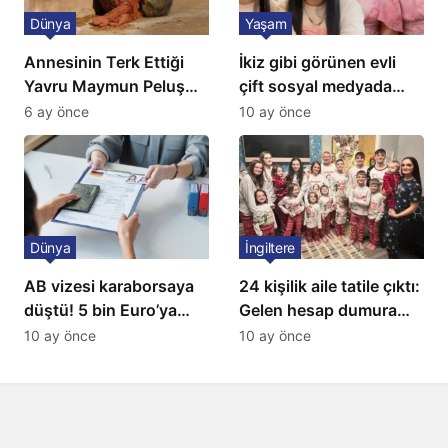
Dünya
Yaşam
Annesinin Terk Ettiği
İkiz gibi görünen evli
Yavru Maymun Peluş
çift sosyal medyada
Oyuncağını Anne Bildi
gündem oldu
6 ay önce
10 ay önce
Dünya
İngiltere
AB vizesi karaborsaya
24 kişilik aile tatile çıktı:
düştü! 5 bin Euro’ya
Gelen hesap dumura
varan fiyatlarla
uğrattı
10 ay önce
10 ay önce
satıyorlar