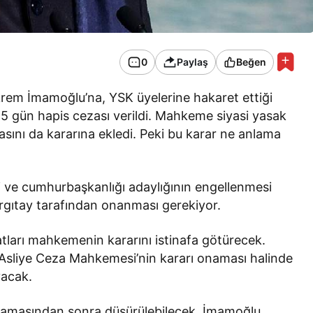
0
Paylaş
Beğen
krem İmamoğlu’na, YSK üyelerine hakaret ettiği
 15 gün hapis cezası verildi. Mahkeme siyasi yasak
ını da kararına ekledi. Peki bu karar ne anlama
 ve cumhurbaşkanlığı adaylığının engellenmesi
Yargıtay tarafından onanması gerekiyor.
arı mahkemenin kararını istinafa götürecek.
 Asliye Ceza Mahkemesi’nin kararı onaması halinde
yacak.
onamasından sonra düşürülebilecek. İmamoğlu