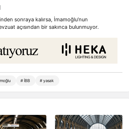
I
inden sonraya kalırsa, İmamoğlu’nun
vzuat açısından bir sakınca bulunmuyor.
amoğlu
# İBB
# yasak