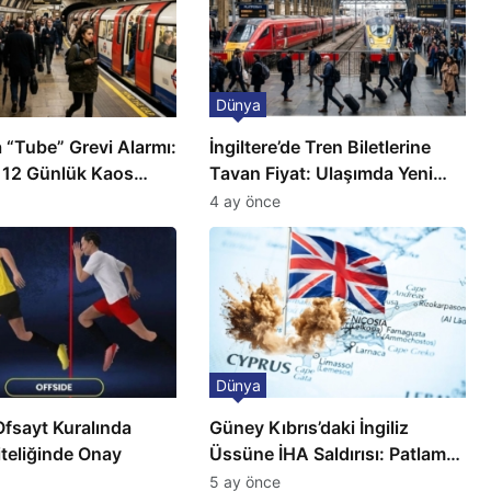
Dünya
 “Tube” Grevi Alarmı:
İngiltere’de Tren Biletlerine
 12 Günlük Kaos
Tavan Fiyat: Ulaşımda Yeni
Düzenleme
4 ay önce
Dünya
Ofsayt Kuralında
Güney Kıbrıs’daki İngiliz
teliğinde Onay
Üssüne İHA Saldırısı: Patlama,
Sirenler ve Alarm Durumu
5 ay önce