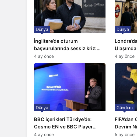
Dünya
Dünya
İngiltere’de oturum
Londra’da
başvurularında sessiz kriz:
Ulaşımda
Büyükelçilikten açıklama!
Kapıda
4 ay önce
4 ay önce
Dünya
Gündem
BBC içerikleri Türkiye’de:
FIFA’dan 
Cosmo EN ve BBC Player
Devrim Ni
yayında
4 ay önce
5 ay önce