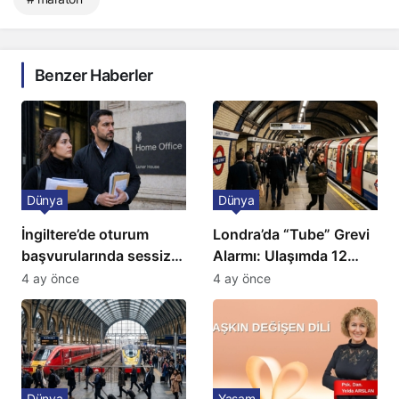
Benzer Haberler
Dünya
Dünya
İngiltere’de oturum
Londra’da “Tube” Grevi
başvurularında sessiz
Alarmı: Ulaşımda 12
kriz: Büyükelçilikten
Günlük Kaos Kapıda
4 ay önce
4 ay önce
açıklama!
Dünya
Yaşam