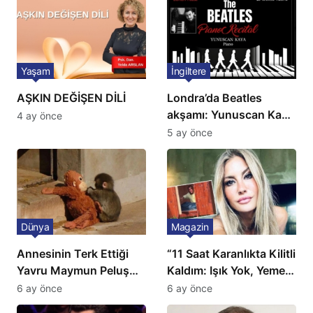
Yaşam
İngiltere
AŞKIN DEĞİŞEN DİLİ
Londra’da Beatles
akşamı: Yunuscan Kaya
4 ay önce
klasik yorumuyla
5 ay önce
sahnede
Dünya
Magazin
Annesinin Terk Ettiği
“11 Saat Karanlıkta Kilitli
Yavru Maymun Peluş
Kaldım: Işık Yok, Yemek
Oyuncağını Anne Bildi
Yok, Tuvalet Yok!”
6 ay önce
6 ay önce
Çağla Şikel’den Şok