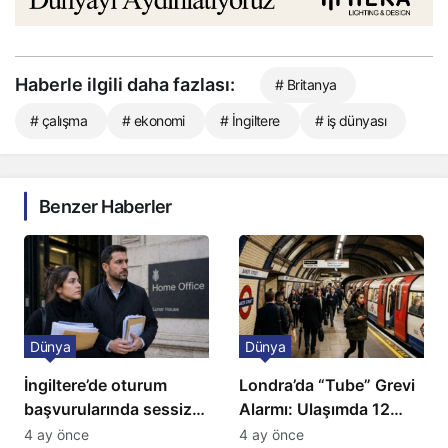
Haberle ilgili daha fazlası:
# Britanya
# çalışma
# ekonomi
# İngiltere
# iş dünyası
Benzer Haberler
Dünya
Dünya
İngiltere’de oturum
Londra’da “Tube” Grevi
başvurularında sessiz
Alarmı: Ulaşımda 12
kriz: Büyükelçilikten
Günlük Kaos Kapıda
4 ay önce
4 ay önce