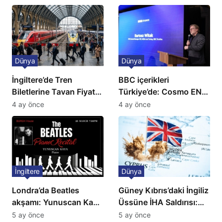
açıklama!
Dünya
Dünya
İngiltere’de Tren
BBC içerikleri
Biletlerine Tavan Fiyat:
Türkiye’de: Cosmo EN
Ulaşımda Yeni
ve BBC Player yayında
4 ay önce
4 ay önce
Düzenleme
İngiltere
Dünya
Londra’da Beatles
Güney Kıbrıs’daki İngiliz
akşamı: Yunuscan Kaya
Üssüne İHA Saldırısı:
klasik yorumuyla
Patlama, Sirenler ve
5 ay önce
5 ay önce