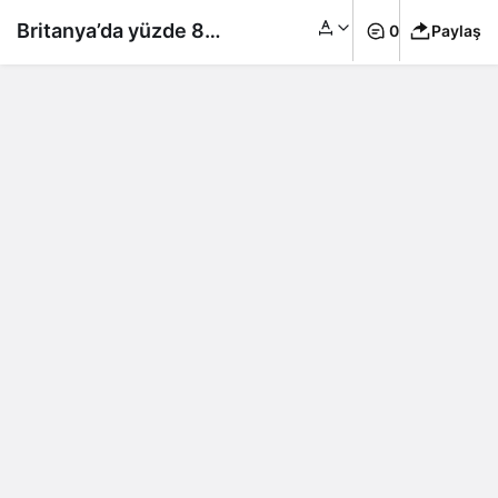
Britanya’da yüzde 80
0
Paylaş
çalışıp yüzde 100
maaş alma dönemi
başlıyor