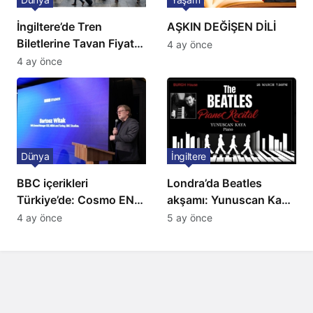
İngiltere’de Tren
AŞKIN DEĞİŞEN DİLİ
Biletlerine Tavan Fiyat:
4 ay önce
Ulaşımda Yeni
4 ay önce
Düzenleme
Dünya
İngiltere
BBC içerikleri
Londra’da Beatles
Türkiye’de: Cosmo EN
akşamı: Yunuscan Kaya
ve BBC Player yayında
klasik yorumuyla
4 ay önce
5 ay önce
sahnede