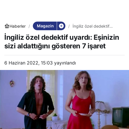
Magazin
Haberler
İngiliz özel dedektif
uyardı: Eşinizin sizi
İngiliz özel dedektif uyardı: Eşinizin
aldattığını gösteren 7
işaret
sizi aldattığını gösteren 7 işaret
6 Haziran 2022, 15:03
yayınlandı