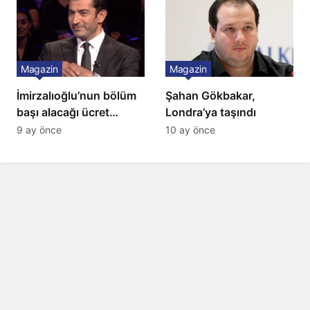
İtiraf
Magazin
Magazin
İmirzalıoğlu’nun bölüm
Şahan Gökbakar,
başı alacağı ücret
Londra’ya taşındı
Türkiye’de bir ilk:
9 ay önce
10 ay önce
Gözünü 2 ilçeye dikti!