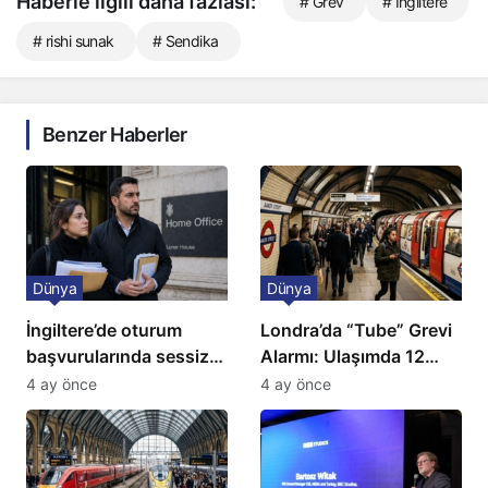
Haberle ilgili daha fazlası:
# Grev
# İngiltere
# rishi sunak
# Sendika
Benzer Haberler
Dünya
Dünya
İngiltere’de oturum
Londra’da “Tube” Grevi
başvurularında sessiz
Alarmı: Ulaşımda 12
kriz: Büyükelçilikten
Günlük Kaos Kapıda
4 ay önce
4 ay önce
açıklama!