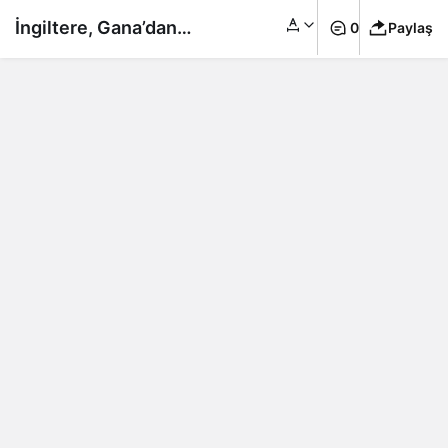
İngiltere, Gana’dan
0
Paylaş
hemşire alacak