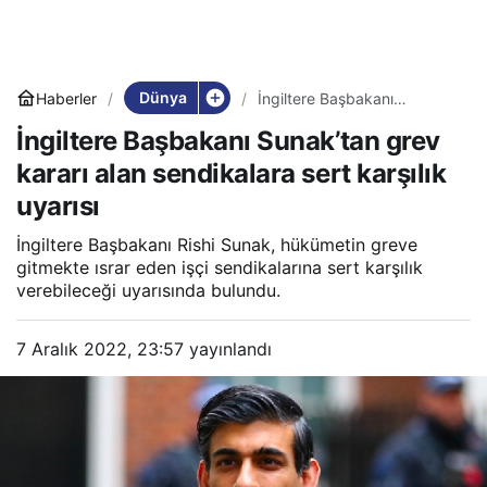
Dünya
Haberler
İngiltere Başbakanı
Sunak’tan grev kararı alan
İngiltere Başbakanı Sunak’tan grev
sendikalara sert karşılık
uyarısı
kararı alan sendikalara sert karşılık
uyarısı
İngiltere Başbakanı Rishi Sunak, hükümetin greve
gitmekte ısrar eden işçi sendikalarına sert karşılık
verebileceği uyarısında bulundu.
7 Aralık 2022, 23:57
yayınlandı