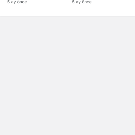
klasik yorumuyla
Patlama, Sirenler ve
5 ay önce
5 ay önce
sahnede
Alarm Durumu