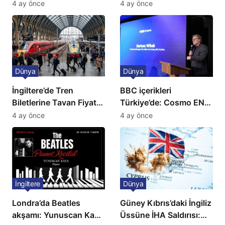
kriz: Büyükelçilikten
Günlük Kaos Kapıda
4 ay önce
4 ay önce
açıklama!
Dünya
Dünya
İngiltere’de Tren
BBC içerikleri
Biletlerine Tavan Fiyat:
Türkiye’de: Cosmo EN
Ulaşımda Yeni
ve BBC Player yayında
4 ay önce
4 ay önce
Düzenleme
İngiltere
Dünya
Londra’da Beatles
Güney Kıbrıs’daki İngiliz
akşamı: Yunuscan Kaya
Üssüne İHA Saldırısı: