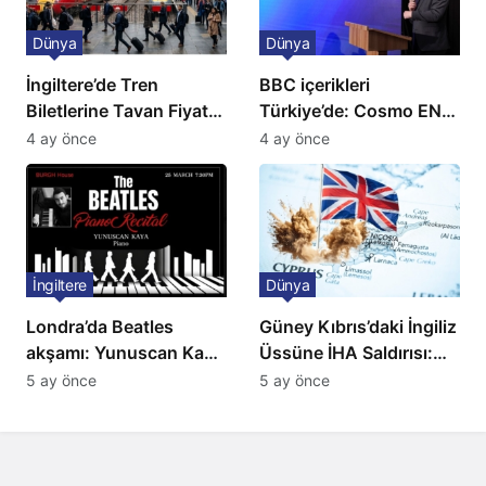
Dünya
Dünya
İngiltere’de Tren
BBC içerikleri
Biletlerine Tavan Fiyat:
Türkiye’de: Cosmo EN
Ulaşımda Yeni
ve BBC Player yayında
4 ay önce
4 ay önce
Düzenleme
İngiltere
Dünya
Londra’da Beatles
Güney Kıbrıs’daki İngiliz
akşamı: Yunuscan Kaya
Üssüne İHA Saldırısı:
klasik yorumuyla
Patlama, Sirenler ve
5 ay önce
5 ay önce
sahnede
Alarm Durumu