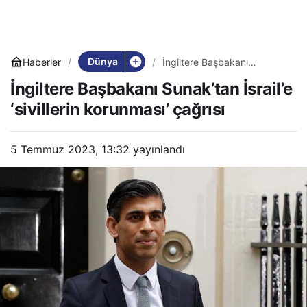
Dünya
Haberler
İngiltere Başbakanı
Sunak’tan İsrail’e ‘sivillerin
İngiltere Başbakanı Sunak’tan İsrail’e
korunması’ çağrısı
‘sivillerin korunması’ çağrısı
5 Temmuz 2023, 13:32
yayınlandı