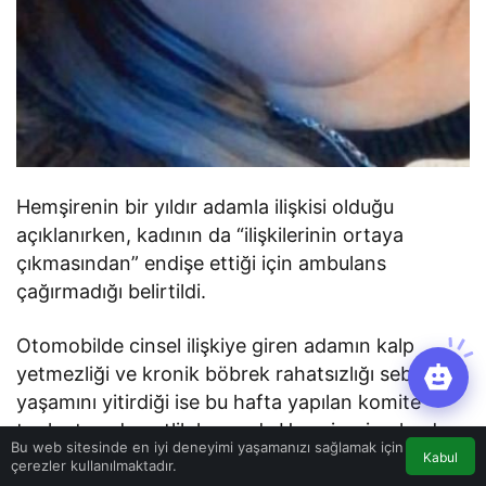
Hemşirenin bir yıldır adamla ilişkisi olduğu
açıklanırken, kadının da “ilişkilerinin ortaya
çıkmasından” endişe ettiği için ambulans
çağırmadığı belirtildi.
Otomobilde cinsel ilişkiye giren adamın kalp
yetmezliği ve kronik böbrek rahatsızlığı sebebiyle
yaşamını yitirdiği ise bu hafta yapılan komite
toplantısında netlik kazandı. Hemşirenin olaydan
Bu web sitesinde en iyi deneyimi yaşamanızı sağlamak için
sonra başlatılan soruşturmada, “Hastam
Kabul
çerezler kullanılmaktadır.