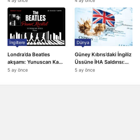
4 ay önce
4 ay önce
Düzenleme
İngiltere
Dünya
Londra’da Beatles
Güney Kıbrıs’daki İngiliz
akşamı: Yunuscan Kaya
Üssüne İHA Saldırısı:
klasik yorumuyla
Patlama, Sirenler ve
5 ay önce
5 ay önce
sahnede
Alarm Durumu