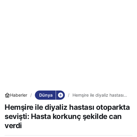
Dünya
Haberler
Hemşire ile diyaliz hastası
otoparkta sevişti: Hasta
Hemşire ile diyaliz hastası otoparkta
korkunç şekilde can verdi
sevişti: Hasta korkunç şekilde can
verdi