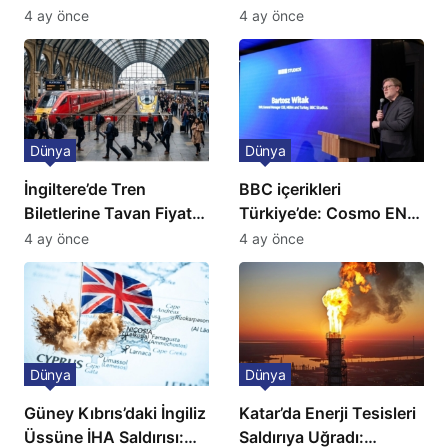
kriz: Büyükelçilikten
Günlük Kaos Kapıda
4 ay önce
4 ay önce
açıklama!
Dünya
Dünya
İngiltere’de Tren
BBC içerikleri
Biletlerine Tavan Fiyat:
Türkiye’de: Cosmo EN
Ulaşımda Yeni
ve BBC Player yayında
4 ay önce
4 ay önce
Düzenleme
Dünya
Dünya
Güney Kıbrıs’daki İngiliz
Katar’da Enerji Tesisleri
Üssüne İHA Saldırısı:
Saldırıya Uğradı: