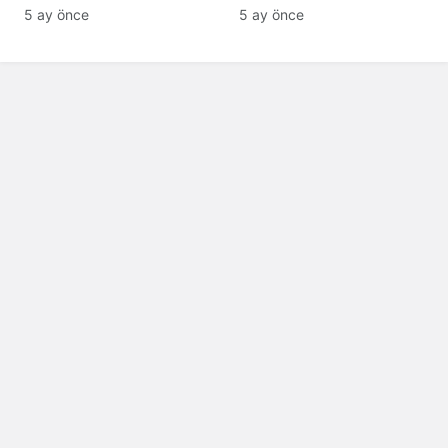
Patlama, Sirenler ve
Avrupa’da Doğalgaz
5 ay önce
5 ay önce
Alarm Durumu
Fiyatlarında Sert Artış