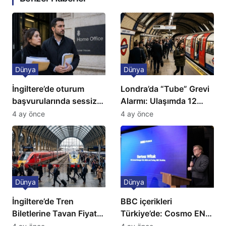
Dünya
Dünya
İngiltere’de oturum
Londra’da “Tube” Grevi
başvurularında sessiz
Alarmı: Ulaşımda 12
kriz: Büyükelçilikten
Günlük Kaos Kapıda
4 ay önce
4 ay önce
açıklama!
Dünya
Dünya
İngiltere’de Tren
BBC içerikleri
Biletlerine Tavan Fiyat:
Türkiye’de: Cosmo EN
Ulaşımda Yeni
ve BBC Player yayında