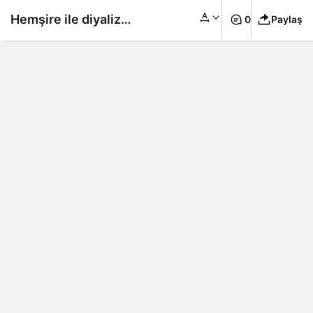
Hemşire ile diyaliz
0
Paylaş
hastası otoparkta
sevişti: Hasta korkunç
şekilde can verdi