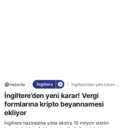
İngiltere
Haberler
İngiltere’den yeni karar!
Vergi formlarına kripto
İngiltere’den yeni karar! Vergi
beyannamesi ekliyor
formlarına kripto beyannamesi
ekliyor
İngiltere hazinesine yılda ekstra 10 milyon sterlin