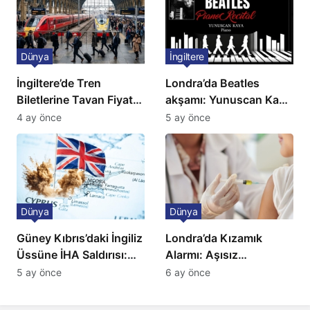
Dünya
İngiltere
İngiltere’de Tren
Londra’da Beatles
Biletlerine Tavan Fiyat:
akşamı: Yunuscan Kaya
Ulaşımda Yeni
klasik yorumuyla
4 ay önce
5 ay önce
Düzenleme
sahnede
Dünya
Dünya
Güney Kıbrıs’daki İngiliz
Londra’da Kızamık
Üssüne İHA Saldırısı:
Alarmı: Aşısız
Patlama, Sirenler ve
Öğrenciler Okullardan
5 ay önce
6 ay önce
Alarm Durumu
Uzaklaştırılacak