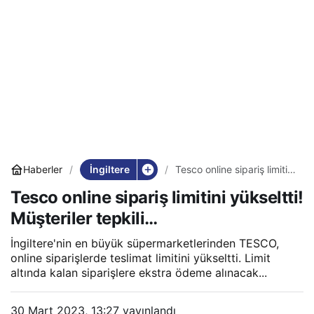
İngiltere
Haberler
Tesco online sipariş limitini
yükseltti! Müşteriler
Tesco online sipariş limitini yükseltti!
tepkili…
Müşteriler tepkili…
İngiltere'nin en büyük süpermarketlerinden TESCO,
online siparişlerde teslimat limitini yükseltti. Limit
altında kalan siparişlere ekstra ödeme alınacak...
30 Mart 2023, 13:27
yayınlandı