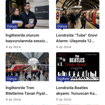
Dünya
Dünya
İngiltere’de oturum
Londra’da “Tube” Grevi
başvurularında sessiz
Alarmı: Ulaşımda 12
kriz: Büyükelçilikten
Günlük Kaos Kapıda
4 ay önce
4 ay önce
açıklama!
Dünya
İngiltere
İngiltere’de Tren
Londra’da Beatles
Biletlerine Tavan Fiyat:
akşamı: Yunuscan Kaya
Ulaşımda Yeni
klasik yorumuyla
4 ay önce
5 ay önce
Düzenleme
sahnede