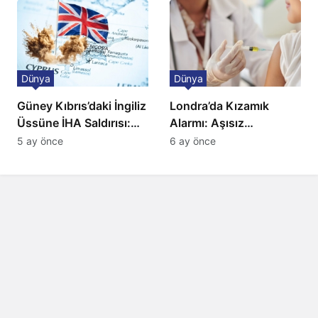
Dünya
Dünya
Güney Kıbrıs’daki İngiliz
Londra’da Kızamık
Üssüne İHA Saldırısı:
Alarmı: Aşısız
Patlama, Sirenler ve
Öğrenciler Okullardan
5 ay önce
6 ay önce
Alarm Durumu
Uzaklaştırılacak