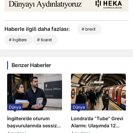
Haberle ilgili daha fazlası:
# brexit
# İngiltere
# ticaret
Benzer Haberler
Dünya
Dünya
İngiltere’de oturum
Londra’da “Tube” Grevi
başvurularında sessiz
Alarmı: Ulaşımda 12
kriz: Büyükelçilikten
Günlük Kaos Kapıda