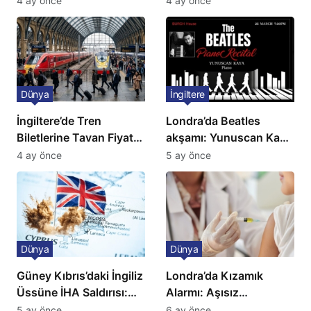
4 ay önce
4 ay önce
açıklama!
Dünya
İngiltere
İngiltere’de Tren
Londra’da Beatles
Biletlerine Tavan Fiyat:
akşamı: Yunuscan Kaya
Ulaşımda Yeni
klasik yorumuyla
4 ay önce
5 ay önce
Düzenleme
sahnede
Dünya
Dünya
Güney Kıbrıs’daki İngiliz
Londra’da Kızamık
Üssüne İHA Saldırısı:
Alarmı: Aşısız
Patlama, Sirenler ve
Öğrenciler Okullardan
5 ay önce
6 ay önce