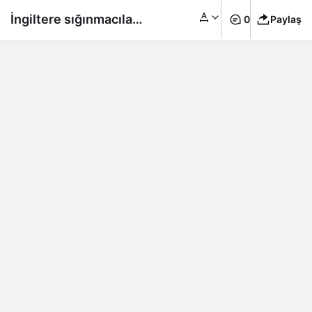
İngiltere sığınmacıları
0
Paylaş
otel yerine teknelere
yerleştirmeyi planlıyor