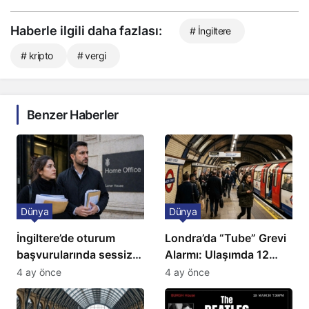
Haberle ilgili daha fazlası:
# İngiltere
# kripto
# vergi
Benzer Haberler
Dünya
Dünya
İngiltere’de oturum
Londra’da “Tube” Grevi
başvurularında sessiz
Alarmı: Ulaşımda 12
kriz: Büyükelçilikten
Günlük Kaos Kapıda
4 ay önce
4 ay önce
açıklama!