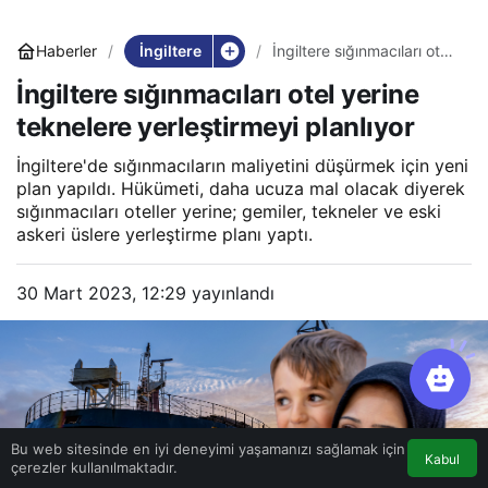
İngiltere
Haberler
İngiltere sığınmacıları otel
yerine teknelere
İngiltere sığınmacıları otel yerine
yerleştirmeyi planlıyor
teknelere yerleştirmeyi planlıyor
İngiltere'de sığınmacıların maliyetini düşürmek için yeni
plan yapıldı. Hükümeti, daha ucuza mal olacak diyerek
sığınmacıları oteller yerine; gemiler, tekneler ve eski
askeri üslere yerleştirme planı yaptı.
30 Mart 2023, 12:29
yayınlandı
Bu web sitesinde en iyi deneyimi yaşamanızı sağlamak için
Kabul
çerezler kullanılmaktadır.