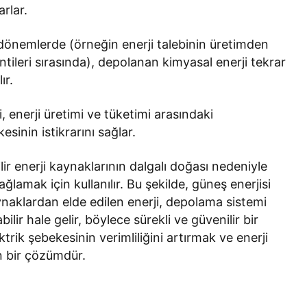
rlar.
 dönemlerde (örneğin enerji talebinin üretimden
tileri sırasında), depolanan kimyasal enerji tekrar
ır.
 enerji üretimi ve tüketimi arasındaki
esinin istikrarını sağlar.
ilir enerji kaynaklarının dalgalı doğası nedeniyle
ağlamak için kullanılır. Bu şekilde, güneş enerjisi
aynaklardan elde edilen enerji, depolama sistemi
lir hale gelir, böylece sürekli ve güvenilir bir
ktrik şebekesinin verimliliğini artırmak ve enerji
n bir çözümdür.