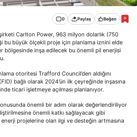
0
Paylaş
Beğen
me şirketi Carlton Power, 963 milyon dolarlık (750
ği bu büyük ölçekli proje için planlama iznini elde
 bölgesinde inşa edilecek bu önemli pil enerjisi
u.
nlama otoritesi Trafford Council’den aldığını
a (FID) bağlı olarak 2024’ün ilk çeyreğinde inşasına
de ticari işletmeye açılması planlanıyor.
 konusunda önemli bir adım olarak değerlendiriliyor
geliştirilmesine önemli katkı sağlayacak gibi
enerji projelerine olan ilgi ve desteğin artmasına