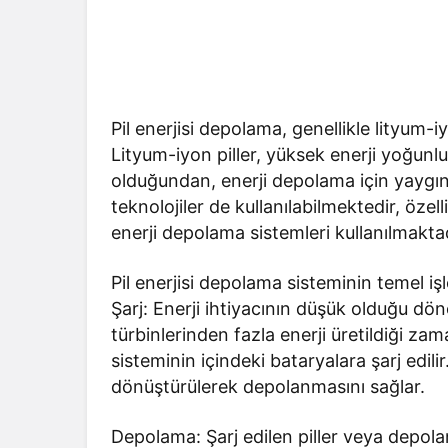
Pil enerjisi depolama, genellikle lityum-iyon
Lityum-iyon piller, yüksek enerji yoğunl
olduğundan, enerji depolama için yaygın 
teknolojiler de kullanılabilmektedir, özelli
enerji depolama sistemleri kullanılmaktad
Pil enerjisi depolama sisteminin temel işl
Şarj: Enerji ihtiyacının düşük olduğu d
türbinlerinden fazla enerji üretildiği zam
sisteminin içindeki bataryalara şarj edilir
dönüştürülerek depolanmasını sağlar.
Depolama: Şarj edilen piller veya depola