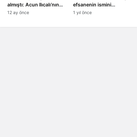
almıştı: Acun Ilıcalı’nın
efsanenin ismini
ekibi Hull City’ye kötü
yasakladı
12 ay önce
1 yıl önce
haber!