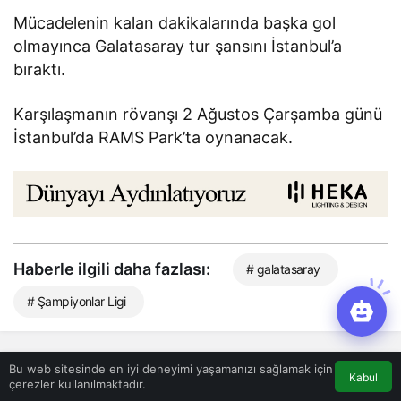
Mücadelenin kalan dakikalarında başka gol
olmayınca Galatasaray tur şansını İstanbul’a
bıraktı.
Karşılaşmanın rövanşı 2 Ağustos Çarşamba günü
İstanbul’da RAMS Park’ta oynanacak.
Haberle ilgili daha fazlası:
# galatasaray
# Şampiyonlar Ligi
Bu web sitesinde en iyi deneyimi yaşamanızı sağlamak için
Benzer Haberler
Kabul
çerezler kullanılmaktadır.