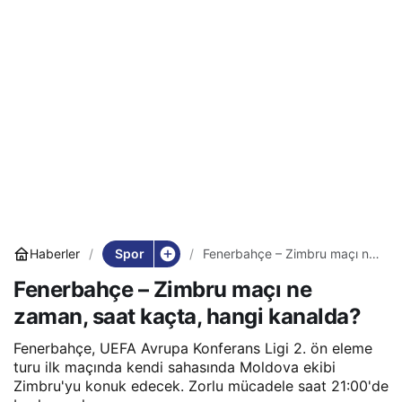
Spor
Haberler
Fenerbahçe – Zimbru maçı ne
zaman, saat kaçta, hangi
Fenerbahçe – Zimbru maçı ne
kanalda?
zaman, saat kaçta, hangi kanalda?
Fenerbahçe, UEFA Avrupa Konferans Ligi 2. ön eleme
turu ilk maçında kendi sahasında Moldova ekibi
Zimbru'yu konuk edecek. Zorlu mücadele saat 21:00'de