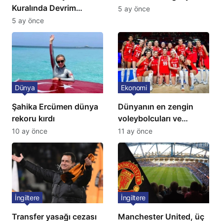
Kuralında Devrim
5 ay önce
Niteliğinde Onay
5 ay önce
Dünya
Ekonomi
Şahika Ercümen dünya
Dünyanın en zengin
rekoru kırdı
voleybolcuları ve
servetleri açıklandı:
10 ay önce
11 ay önce
Listede 2 Türk yıldız
bulunuyor
İngiltere
İngiltere
Transfer yasağı cezası
Manchester United, üç