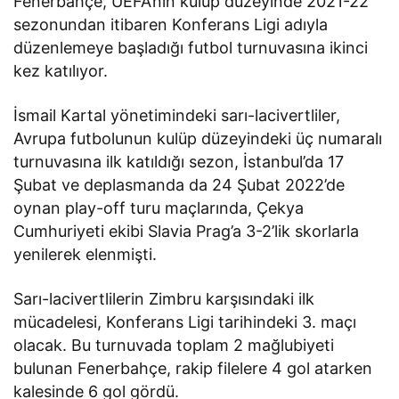
Fenerbahçe, UEFA’nın kulüp düzeyinde 2021-22
sezonundan itibaren Konferans Ligi adıyla
düzenlemeye başladığı futbol turnuvasına ikinci
kez katılıyor.
İsmail Kartal yönetimindeki sarı-lacivertliler,
Avrupa futbolunun kulüp düzeyindeki üç numaralı
turnuvasına ilk katıldığı sezon, İstanbul’da 17
Şubat ve deplasmanda da 24 Şubat 2022’de
oynan play-off turu maçlarında, Çekya
Cumhuriyeti ekibi Slavia Prag’a 3-2’lik skorlarla
yenilerek elenmişti.
Sarı-lacivertlilerin Zimbru karşısındaki ilk
mücadelesi, Konferans Ligi tarihindeki 3. maçı
olacak. Bu turnuvada toplam 2 mağlubiyeti
bulunan Fenerbahçe, rakip filelere 4 gol atarken
kalesinde 6 gol gördü.