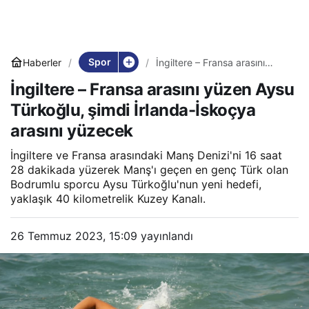
Spor
Haberler
İngiltere – Fransa arasını
yüzen Aysu Türkoğlu, şimdi
İngiltere – Fransa arasını yüzen Aysu
İrlanda-İskoçya arasını
yüzecek
Türkoğlu, şimdi İrlanda-İskoçya
arasını yüzecek
İngiltere ve Fransa arasındaki Manş Denizi'ni 16 saat
28 dakikada yüzerek Manş'ı geçen en genç Türk olan
Bodrumlu sporcu Aysu Türkoğlu'nun yeni hedefi,
yaklaşık 40 kilometrelik Kuzey Kanalı.
26 Temmuz 2023, 15:09
yayınlandı