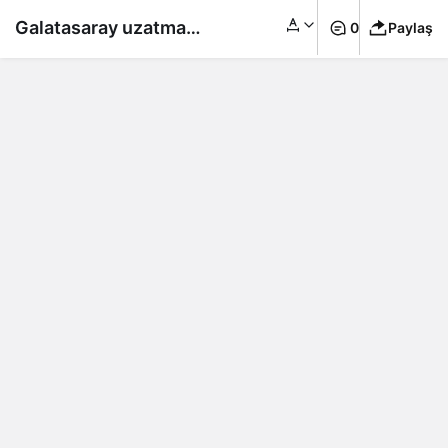
Galatasaray uzatmada
0
Paylaş
yıkıldı!