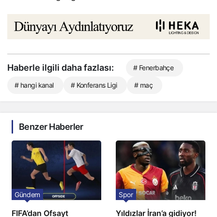
Haberle ilgili daha fazlası:
# Fenerbahçe
# hangi kanal
# Konferans Ligi
# maç
Benzer Haberler
Gündem
Spor
FIFA’dan Ofsayt
Yıldızlar İran’a gidiyor!