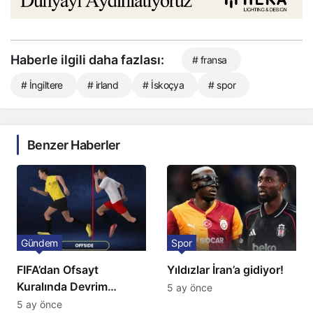
Haberle ilgili daha fazlası:
# fransa
# İngiltere
# irland
# İskoçya
# spor
Benzer Haberler
Gündem
Spor
FIFA’dan Ofsayt
Yıldızlar İran’a gidiyor!
Kuralında Devrim
5 ay önce
Niteliğinde Onay
5 ay önce