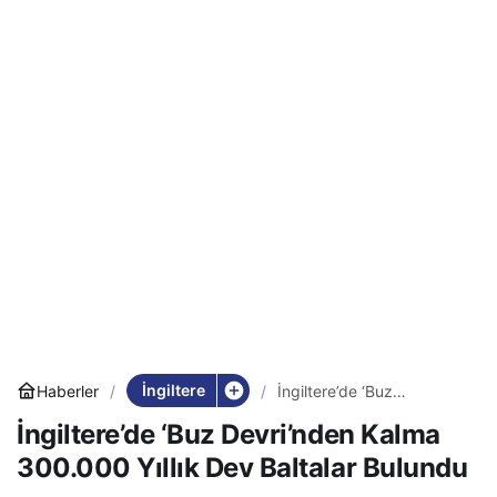
İngiltere
Haberler
İngiltere’de ‘Buz
Devri’nden Kalma
İngiltere’de ‘Buz Devri’nden Kalma
300.000 Yıllık Dev
Baltalar Bulundu
300.000 Yıllık Dev Baltalar Bulundu