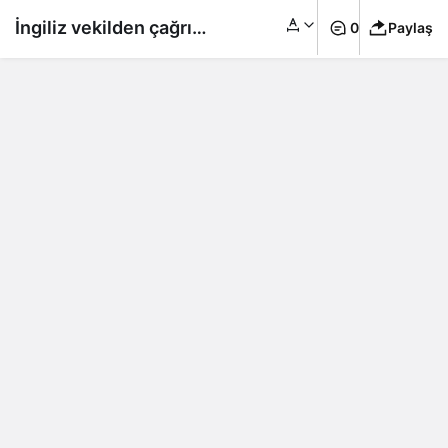
İngiliz vekilden çağrı:
0
Paylaş
İngiltere’den KKTC’ye
doğrudan uçuşlar
yapılsın