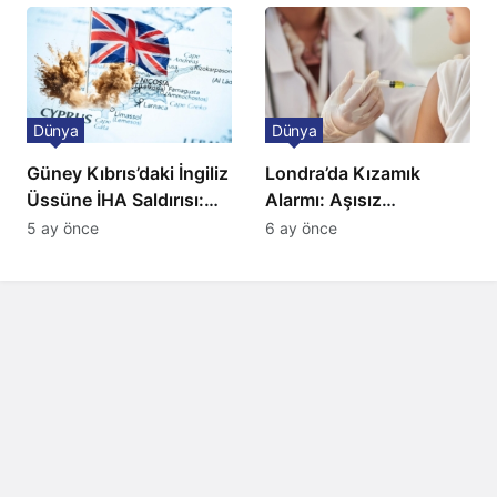
Düzenleme
sahnede
Dünya
Dünya
Güney Kıbrıs’daki İngiliz
Londra’da Kızamık
Üssüne İHA Saldırısı:
Alarmı: Aşısız
Patlama, Sirenler ve
Öğrenciler Okullardan
5 ay önce
6 ay önce
Alarm Durumu
Uzaklaştırılacak