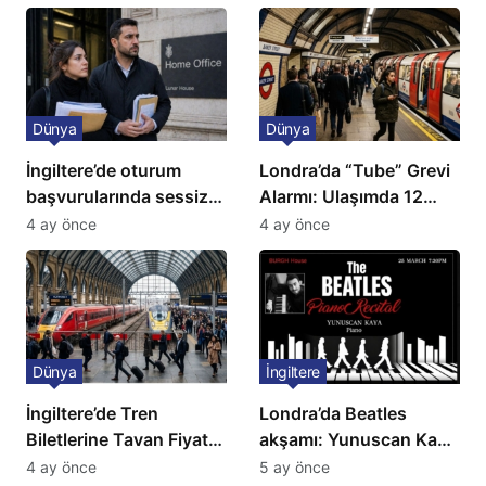
Dünya
Dünya
İngiltere’de oturum
Londra’da “Tube” Grevi
başvurularında sessiz
Alarmı: Ulaşımda 12
kriz: Büyükelçilikten
Günlük Kaos Kapıda
4 ay önce
4 ay önce
açıklama!
Dünya
İngiltere
İngiltere’de Tren
Londra’da Beatles
Biletlerine Tavan Fiyat:
akşamı: Yunuscan Kaya
Ulaşımda Yeni
klasik yorumuyla
4 ay önce
5 ay önce