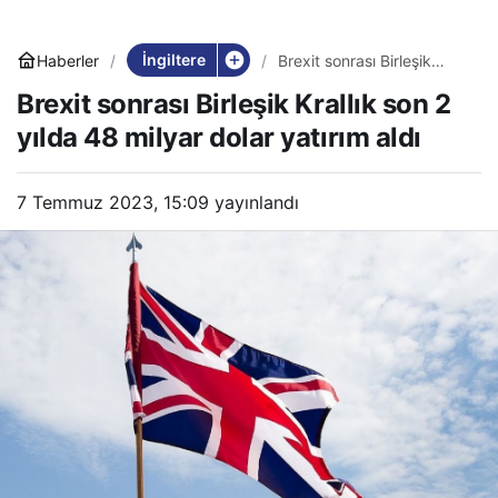
İngiltere
Haberler
Brexit sonrası Birleşik
Krallık son 2 yılda 48
Brexit sonrası Birleşik Krallık son 2
milyar dolar yatırım aldı
yılda 48 milyar dolar yatırım aldı
7 Temmuz 2023, 15:09
yayınlandı