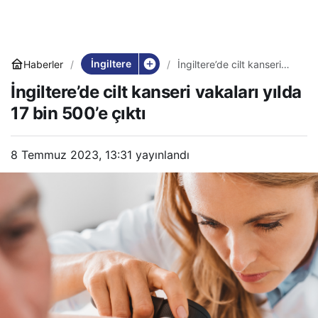
İngiltere
Haberler
İngiltere’de cilt kanseri
vakaları yılda 17 bin 500’e
İngiltere’de cilt kanseri vakaları yılda
çıktı
17 bin 500’e çıktı
8 Temmuz 2023, 13:31
yayınlandı