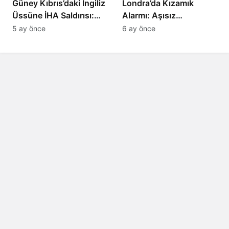
Güney Kıbrıs’daki İngiliz
Londra’da Kızamık
Üssüne İHA Saldırısı:
Alarmı: Aşısız
Patlama, Sirenler ve
Öğrenciler Okullardan
5 ay önce
6 ay önce
Alarm Durumu
Uzaklaştırılacak