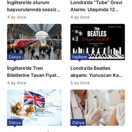
İngiltere’de oturum
Londra’da “Tube” Grevi
başvurularında sessiz
Alarmı: Ulaşımda 12
kriz: Büyükelçilikten
Günlük Kaos Kapıda
4 ay önce
4 ay önce
açıklama!
Dünya
İngiltere
İngiltere’de Tren
Londra’da Beatles
Biletlerine Tavan Fiyat:
akşamı: Yunuscan Kaya
Ulaşımda Yeni
klasik yorumuyla
4 ay önce
5 ay önce
Düzenleme
sahnede
Dünya
Dünya