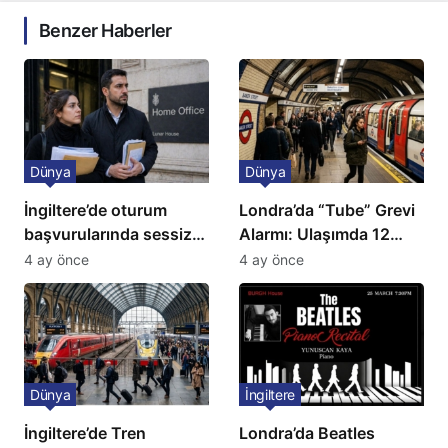
Benzer Haberler
Dünya
Dünya
İngiltere’de oturum
Londra’da “Tube” Grevi
başvurularında sessiz
Alarmı: Ulaşımda 12
kriz: Büyükelçilikten
Günlük Kaos Kapıda
4 ay önce
4 ay önce
açıklama!
Dünya
İngiltere
İngiltere’de Tren
Londra’da Beatles