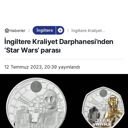
İngiltere
Haberler
İngiltere Kraliyet
Darphanesi’nden ‘Star
İngiltere Kraliyet Darphanesi’nden
Wars’ parası
‘Star Wars’ parası
12 Temmuz 2023, 20:39
yayınlandı