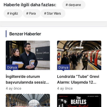
Haberle ilgili daha fazlası:
# darpane
# ingiliz
# Para
# Star Wars
Benzer Haberler
Dünya
Dünya
İngiltere’de oturum
Londra’da “Tube” Grevi
başvurularında sessiz
Alarmı: Ulaşımda 12
kriz: Büyükelçilikten
Günlük Kaos Kapıda
4 ay önce
4 ay önce
açıklama!