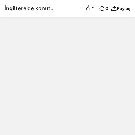
İngiltere’de konut
0
Paylaş
kredisi borcunun
artması bekleniyor