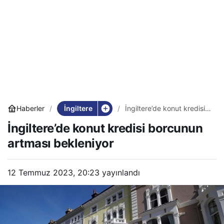
İngiltere
Haberler
İngiltere’de konut kredisi
borcunun artması
İngiltere’de konut kredisi borcunun
bekleniyor
artması bekleniyor
12 Temmuz 2023, 20:23
yayınlandı