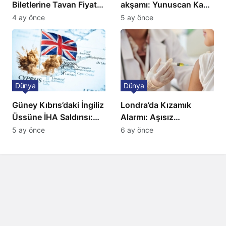
Biletlerine Tavan Fiyat:
akşamı: Yunuscan Kaya
Ulaşımda Yeni
klasik yorumuyla
4 ay önce
5 ay önce
Düzenleme
sahnede
Dünya
Dünya
Güney Kıbrıs’daki İngiliz
Londra’da Kızamık
Üssüne İHA Saldırısı:
Alarmı: Aşısız
Patlama, Sirenler ve
Öğrenciler Okullardan
5 ay önce
6 ay önce
Alarm Durumu
Uzaklaştırılacak