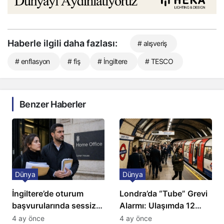
Haberle ilgili daha fazlası:
# alışveriş
# enflasyon
# fiş
# İngiltere
# TESCO
Benzer Haberler
Dünya
Dünya
İngiltere’de oturum
Londra’da “Tube” Grevi
başvurularında sessiz
Alarmı: Ulaşımda 12
kriz: Büyükelçilikten
Günlük Kaos Kapıda
4 ay önce
4 ay önce