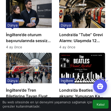
Dünya
Dünya
İngiltere’de oturum
Londra’da “Tube” Grevi
başvurularında sessiz
Alarmı: Ulaşımda 12
kriz: Büyükelçilikten
Günlük Kaos Kapıda
4 ay önce
4 ay önce
açıklama!
Dünya
İngiltere
İngiltere’de Tren
Londra’da Beatles
Biletlerine Tavan Fiyat:
akşamı: Yunuscan Kaya
Ulaşımda Yeni
klasik yorumuyla
Bu web sitesinde en iyi deneyimi yaşamanızı sağlamak için
4 ay önce
5 ay önce
Kabul
çerezler kullanılmaktadır.
Düzenleme
sahnede