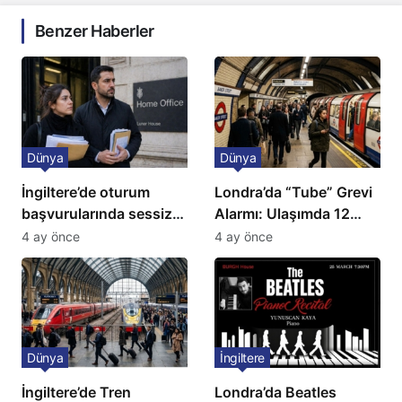
Benzer Haberler
Dünya
Dünya
İngiltere’de oturum
Londra’da “Tube” Grevi
başvurularında sessiz
Alarmı: Ulaşımda 12
kriz: Büyükelçilikten
Günlük Kaos Kapıda
4 ay önce
4 ay önce
açıklama!
Dünya
İngiltere
İngiltere’de Tren
Londra’da Beatles