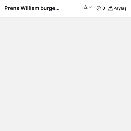
Prens William burger
0
Paylaş
servisi yaptı