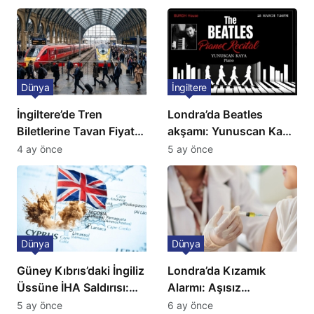
açıklama!
Dünya
İngiltere
İngiltere’de Tren
Londra’da Beatles
Biletlerine Tavan Fiyat:
akşamı: Yunuscan Kaya
Ulaşımda Yeni
klasik yorumuyla
4 ay önce
5 ay önce
Düzenleme
sahnede
Dünya
Dünya
Güney Kıbrıs’daki İngiliz
Londra’da Kızamık
Üssüne İHA Saldırısı:
Alarmı: Aşısız
Patlama, Sirenler ve
Öğrenciler Okullardan
5 ay önce
6 ay önce