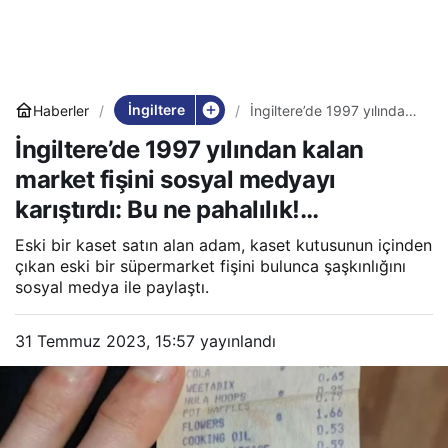
İngiltere
Haberler
İngiltere’de 1997 yılından
kalan market fişini sosyal
İngiltere’de 1997 yılından kalan
medyayı karıştırdı: Bu ne
pahalılık!…
market fişini sosyal medyayı
karıştırdı: Bu ne pahalılık!…
Eski bir kaset satın alan adam, kaset kutusunun içinden
çıkan eski bir süpermarket fişini bulunca şaşkınlığını
sosyal medya ile paylaştı.
31 Temmuz 2023, 15:57
yayınlandı