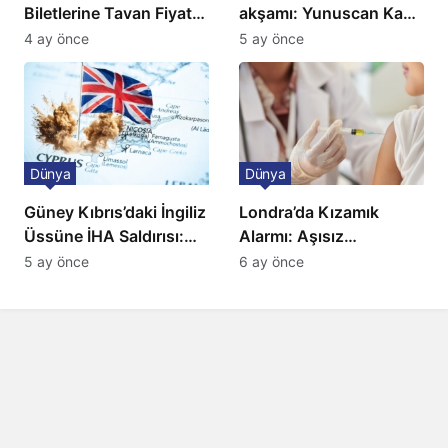
Biletlerine Tavan Fiyat:
akşamı: Yunuscan Kaya
Ulaşımda Yeni
klasik yorumuyla
4 ay önce
5 ay önce
Düzenleme
sahnede
Dünya
Dünya
Güney Kıbrıs’daki İngiliz
Londra’da Kızamık
Üssüne İHA Saldırısı:
Alarmı: Aşısız
Patlama, Sirenler ve
Öğrenciler Okullardan
5 ay önce
6 ay önce
Alarm Durumu
Uzaklaştırılacak