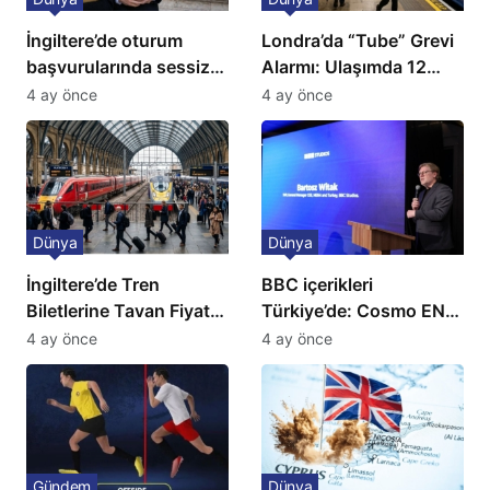
İngiltere’de oturum
Londra’da “Tube” Grevi
başvurularında sessiz
Alarmı: Ulaşımda 12
kriz: Büyükelçilikten
Günlük Kaos Kapıda
4 ay önce
4 ay önce
açıklama!
Dünya
Dünya
İngiltere’de Tren
BBC içerikleri
Biletlerine Tavan Fiyat:
Türkiye’de: Cosmo EN
Ulaşımda Yeni
ve BBC Player yayında
4 ay önce
4 ay önce
Düzenleme
Gündem
Dünya