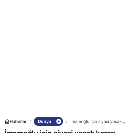
Dünya
Haberler
İmamoğlu için siyasi yasak
kararı, şimdi ne olacak?