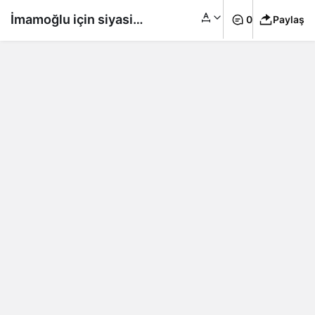
İmamoğlu için siyasi
0
Paylaş
yasak kararı, şimdi ne
olacak?