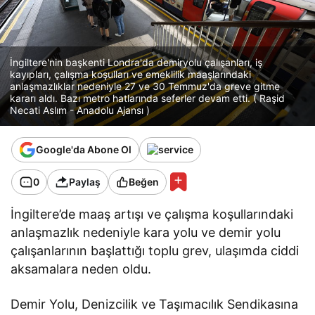
İngiltere'nin başkenti Londra'da demiryolu çalışanları, iş
kayıpları, çalışma koşulları ve emeklilik maaşlarındaki
anlaşmazlıklar nedeniyle 27 ve 30 Temmuz'da greve gitme
kararı aldı. Bazı metro hatlarında seferler devam etti. ( Raşid
Necati Aslım - Anadolu Ajansı )
Google'da Abone Ol
0
Paylaş
Beğen
İngiltere’de maaş artışı ve çalışma koşullarındaki
anlaşmazlık nedeniyle kara yolu ve demir yolu
çalışanlarının başlattığı toplu grev, ulaşımda ciddi
aksamalara neden oldu.
Demir Yolu, Denizcilik ve Taşımacılık Sendikasına