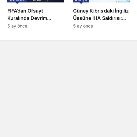
FIFA’dan Ofsayt
Güney Kıbrıs’daki İngiliz
Kuralında Devrim
Üssüne İHA Saldırısı:
Niteliğinde Onay
Patlama, Sirenler ve
5 ay önce
5 ay önce
Alarm Durumu