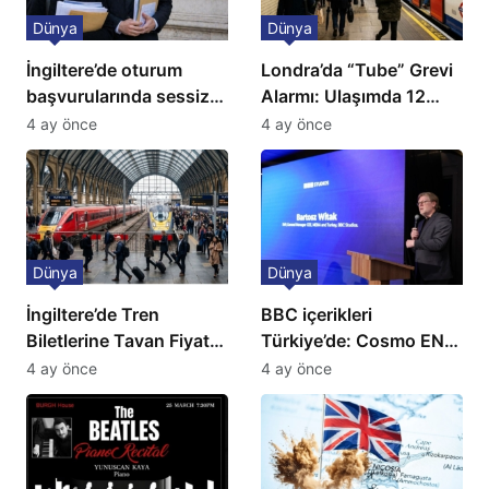
Dünya
Dünya
İngiltere’de oturum
Londra’da “Tube” Grevi
başvurularında sessiz
Alarmı: Ulaşımda 12
kriz: Büyükelçilikten
Günlük Kaos Kapıda
4 ay önce
4 ay önce
açıklama!
Dünya
Dünya
İngiltere’de Tren
BBC içerikleri
Biletlerine Tavan Fiyat:
Türkiye’de: Cosmo EN
Ulaşımda Yeni
ve BBC Player yayında
4 ay önce
4 ay önce
Düzenleme