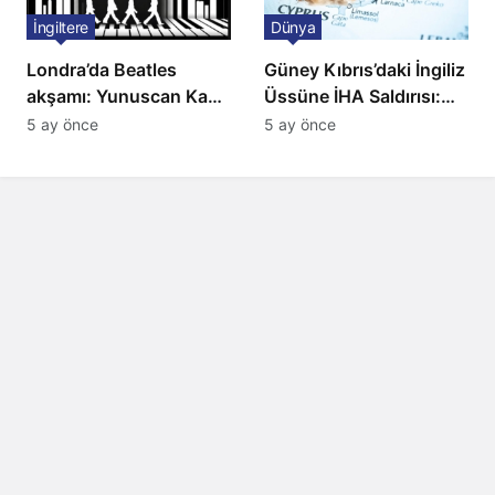
İngiltere
Dünya
Londra’da Beatles
Güney Kıbrıs’daki İngiliz
akşamı: Yunuscan Kaya
Üssüne İHA Saldırısı:
klasik yorumuyla
Patlama, Sirenler ve
5 ay önce
5 ay önce
sahnede
Alarm Durumu