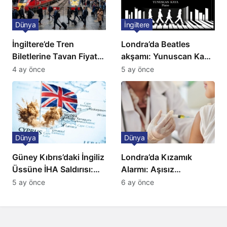
Dünya
İngiltere
İngiltere’de Tren
Londra’da Beatles
Biletlerine Tavan Fiyat:
akşamı: Yunuscan Kaya
Ulaşımda Yeni
klasik yorumuyla
4 ay önce
5 ay önce
Düzenleme
sahnede
Dünya
Dünya
Güney Kıbrıs’daki İngiliz
Londra’da Kızamık
Üssüne İHA Saldırısı:
Alarmı: Aşısız
Patlama, Sirenler ve
Öğrenciler Okullardan
5 ay önce
6 ay önce
Alarm Durumu
Uzaklaştırılacak