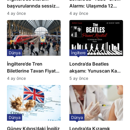
başvurularında sessiz
Alarmı: Ulaşımda 12
kriz: Büyükelçilikten
Günlük Kaos Kapıda
4 ay önce
4 ay önce
açıklama!
Dünya
İngiltere
İngiltere’de Tren
Londra’da Beatles
Biletlerine Tavan Fiyat:
akşamı: Yunuscan Kaya
Ulaşımda Yeni
klasik yorumuyla
4 ay önce
5 ay önce
Düzenleme
sahnede
Dünya
Dünya
Güney Kıbrıs’daki İngiliz
Londra’da Kızamık