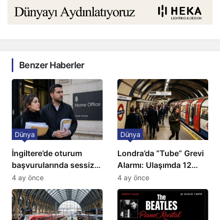
Benzer Haberler
Dünya
Dünya
İngiltere’de oturum
Londra’da “Tube” Grevi
başvurularında sessiz
Alarmı: Ulaşımda 12
kriz: Büyükelçilikten
Günlük Kaos Kapıda
4 ay önce
4 ay önce
açıklama!