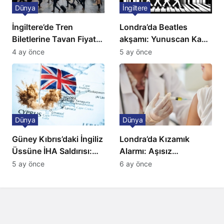
Dünya
İngiltere
İngiltere’de Tren
Londra’da Beatles
Biletlerine Tavan Fiyat:
akşamı: Yunuscan Kaya
Ulaşımda Yeni
klasik yorumuyla
4 ay önce
5 ay önce
Düzenleme
sahnede
Dünya
Dünya
Güney Kıbrıs’daki İngiliz
Londra’da Kızamık
Üssüne İHA Saldırısı:
Alarmı: Aşısız
Patlama, Sirenler ve
Öğrenciler Okullardan
5 ay önce
6 ay önce
Alarm Durumu
Uzaklaştırılacak