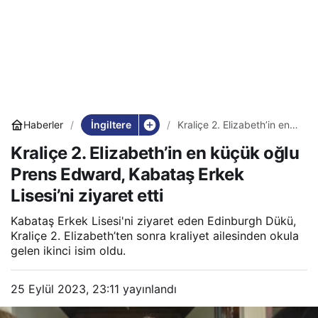
İngiltere
Haberler
Kraliçe 2. Elizabeth’in en
küçük oğlu Prens Edward,
Kraliçe 2. Elizabeth’in en küçük oğlu
Kabataş Erkek Lisesi’ni
ziyaret etti
Prens Edward, Kabataş Erkek
Lisesi’ni ziyaret etti
Kabataş Erkek Lisesi'ni ziyaret eden Edinburgh Dükü,
Kraliçe 2. Elizabeth’ten sonra kraliyet ailesinden okula
gelen ikinci isim oldu.
25 Eylül 2023, 23:11
yayınlandı