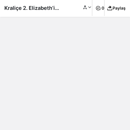
Kraliçe 2. Elizabeth’in
0
Paylaş
en küçük oğlu Prens
Edward, Kabataş
Erkek Lisesi’ni ziyaret
etti