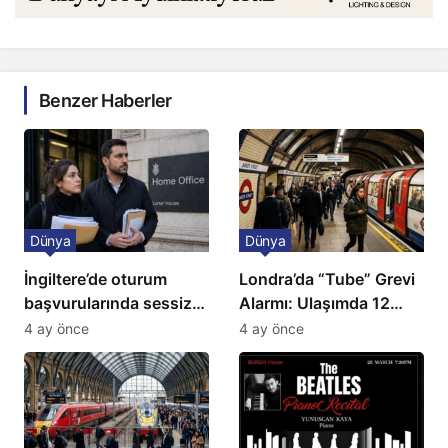
Benzer Haberler
Dünya
Dünya
İngiltere’de oturum
Londra’da “Tube” Grevi
başvurularında sessiz
Alarmı: Ulaşımda 12
kriz: Büyükelçilikten
Günlük Kaos Kapıda
4 ay önce
4 ay önce
açıklama!