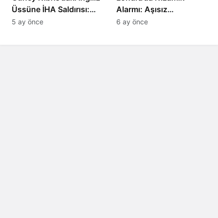
Üssüne İHA Saldırısı:
Alarmı: Aşısız
Patlama, Sirenler ve
Öğrenciler Okullardan
5 ay önce
6 ay önce
Alarm Durumu
Uzaklaştırılacak