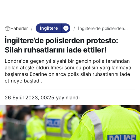
İngiltere
Haberler
İngiltere’de polislerden
protesto: Silah ruhsatlarını
İngiltere’de polislerden protesto:
iade ettiler!
Silah ruhsatlarını iade ettiler!
Londra'da geçen yıl siyahi bir gencin polis tarafından
açılan ateşle öldürülmesi sonucu polisin yargılanmaya
başlaması üzerine onlarca polis silah ruhsatlarını iade
etmeye başladı.
26 Eylül 2023, 00:25
yayınlandı