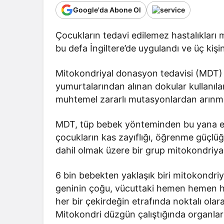
Google'da Abone Ol
Çocukların tedavi edilemez hastalıkları
bu defa İngiltere’de uygulandı ve üç kişi
Mitokondriyal donasyon tedavisi (MDT) ol
yumurtalarından alınan dokular kullanıla
muhtemel zararlı mutasyonlardan arınmış
MDT, tüp bebek yönteminden bu yana en 
çocukların kas zayıflığı, öğrenme güçlüğ
dahil olmak üzere bir grup mitokondriya
6 bin bebekten yaklaşık biri mitokondriya
geninin çoğu, vücuttaki hemen hemen he
her bir çekirdeğin etrafında noktalı olar
Mitokondri düzgün çalıştığında organları