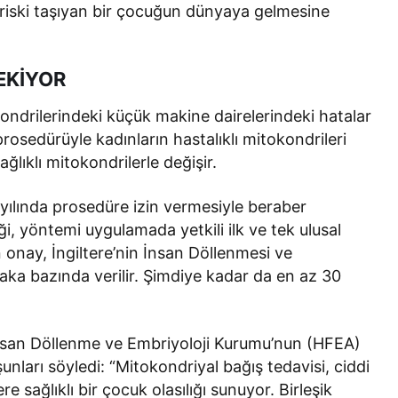
 riski taşıyan bir çocuğun dünyaya gelmesine
EKİYOR
ondrilerindeki küçük makine dairelerindeki hatalar
osedürüyle kadınların hastalıklı mitokondrileri
ğlıklı mitokondrilerle değişir.
ılında prosedüre izin vermesiyle beraber
iği, yöntemi uygulamada yetkili ilk ve tek ulusal
onay, İngiltere’nin İnsan Döllenmesi ve
ka bazında verilir. Şimdiye kadar da en az 30
 İnsan Döllenme ve Embriyoloji Kurumu’nun (HFEA)
nları söyledi: “Mitokondriyal bağış tedavisi, ciddi
re sağlıklı bir çocuk olasılığı sunuyor. Birleşik