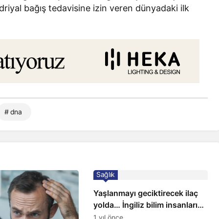
driyal bağış tedavisine izin veren dünyadaki ilk
# dna
Sağlık
Yaşlanmayı geciktirecek ilaç
yolda… İngiliz bilim insanları
açıkladı!
1 yıl önce