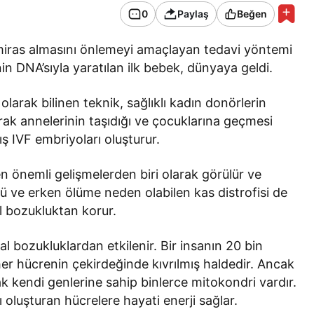
0
Paylaş
Beğen
 miras almasını önlemeyi amaçlayan tedavi yöntemi
nin DNA’sıyla yaratılan ilk bebek, dünyaya geldi.
arak bilinen teknik, sağlıklı kadın donörlerin
rak annelerinin taşıdığı ve çocuklarına geçmesi
 IVF embriyoları oluşturur.
önemli gelişmelerden biri olarak görülür ve
ü ve erken ölüme neden olabilen kas distrofisi de
l bozukluktan korur.
l bozukluklardan etkilenir. Bir insanın 20 bin
r hücrenin çekirdeğinde kıvrılmış haldedir. Ancak
ak kendi genlerine sahip binlerce mitokondri vardır.
 oluşturan hücrelere hayati enerji sağlar.