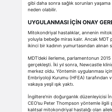
gibi daha sonra sağlık sorunları yaşama
neden olabilir.
UYGULANMASI İÇİN ONAY GER
Mitokondriyal hastalıklar, annenin mitok
yoluyla bebeğe miras kalır. Ancak MDT pr
ikinci bir kadının yumurtasından alınan sa
MDT’deki ilerleme, parlamentonun 2015 y
gerçekleşti. İki yıl sonra, Newcastle klin
merkez oldu. Yöntemin uygulanması için 
Embriyoloji Kurumu (HFEA) tarafından va
vakaya yeşil ışık yaktı.
İngiltere’nin doğurganlık düzenleyicisi
CEO’su Peter Thompson yöntemle ilgili şu
kalıtsal mitokondriyal hastalığı olan ailele