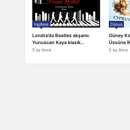
İngiltere
Dünya
Londra’da Beatles akşamı:
Güney Kıbr
Yunuscan Kaya klasik
Üssüne İH
yorumuyla sahnede
Sirenler
5 ay önce
5 ay önce