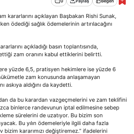
0
Paylaş
Beğen
zam kararlarını açıklayan Başbakan Rishi Sunak,
rken ödediği sağlık ödemelerinin artırılacağını
arlarını açıkladığı basın toplantısında,
iği zam oranını kabul ettiklerini belirtti.
re yüzde 6,5, pratisyen hekimlere ise yüzde 6
ne hükümetle zam konusunda anlaşamayan
nı askıya aldığını da kaydetti.
rdan da bu karardan vazgeçmelerini ve zam teklifini
nızca binlerce randevunun iptal edilmesine sebep
eme sürelerini de uzatıyor. Bu bizim son
yacak. Bu yılın ödemeleriyle ilgili daha fazla
bizim kararımızı değiştiremez.” ifadelerini