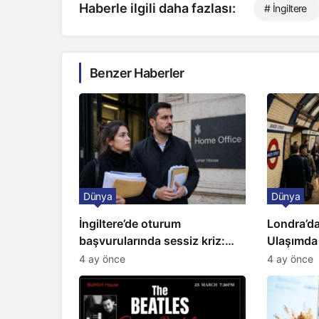
Haberle ilgili daha fazlası:
# İngiltere
Benzer Haberler
Dünya
Dünya
İngiltere’de oturum
Londra’da
başvurularında sessiz kriz:
Ulaşımda
Büyükelçilikten açıklama!
Kapıda
4 ay önce
4 ay önce