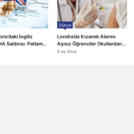
Dünya
ıs’daki İngiliz
Londra’da Kızamık Alarmı:
A Saldırısı: Patlama,
Aşısız Öğrenciler Okullardan
 ve Alarm Durumu
Uzaklaştırılacak
6 ay önce