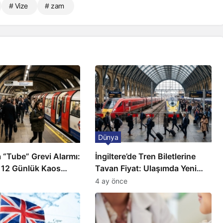
# Vize
# zam
Dünya
 “Tube” Grevi Alarmı:
İngiltere’de Tren Biletlerine
 12 Günlük Kaos
Tavan Fiyat: Ulaşımda Yeni
Düzenleme
4 ay önce