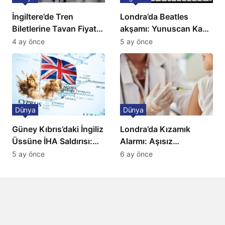
İngiltere’de Tren
Londra’da Beatles
Biletlerine Tavan Fiyat:
akşamı: Yunuscan Kaya
Ulaşımda Yeni
klasik yorumuyla
4 ay önce
5 ay önce
Düzenleme
sahnede
Dünya
Dünya
Güney Kıbrıs’daki İngiliz
Londra’da Kızamık
Üssüne İHA Saldırısı:
Alarmı: Aşısız
Patlama, Sirenler ve
Öğrenciler Okullardan
5 ay önce
6 ay önce
Alarm Durumu
Uzaklaştırılacak