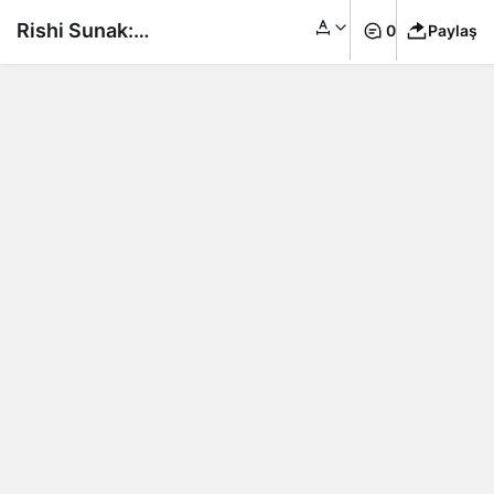
Rishi Sunak:
0
Paylaş
“İngiltere’nin
göçmenleri hoş
karşıladığının canlı
kanıtıyım”