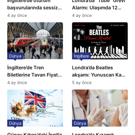
İngiltere’de oturum
Londra’da “Tube” Grevi
başvurularında sessiz
Alarmı: Ulaşımda 12
kriz: Büyükelçilikten
Günlük Kaos Kapıda
4 ay önce
4 ay önce
açıklama!
Dünya
İngiltere
İngiltere’de Tren
Londra’da Beatles
Biletlerine Tavan Fiyat:
akşamı: Yunuscan Kaya
Ulaşımda Yeni
klasik yorumuyla
4 ay önce
5 ay önce
Düzenleme
sahnede
Dünya
Dünya
Güney Kıbrıs’daki İngiliz
Londra’da Kızamık