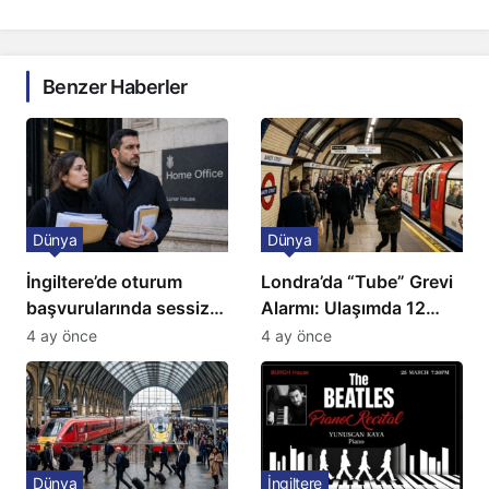
Benzer Haberler
Dünya
Dünya
İngiltere’de oturum
Londra’da “Tube” Grevi
başvurularında sessiz
Alarmı: Ulaşımda 12
kriz: Büyükelçilikten
Günlük Kaos Kapıda
4 ay önce
4 ay önce
açıklama!
Dünya
İngiltere