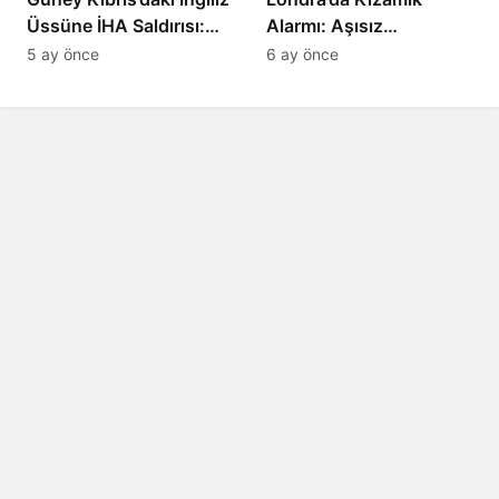
Üssüne İHA Saldırısı:
Alarmı: Aşısız
Patlama, Sirenler ve
Öğrenciler Okullardan
5 ay önce
6 ay önce
Alarm Durumu
Uzaklaştırılacak