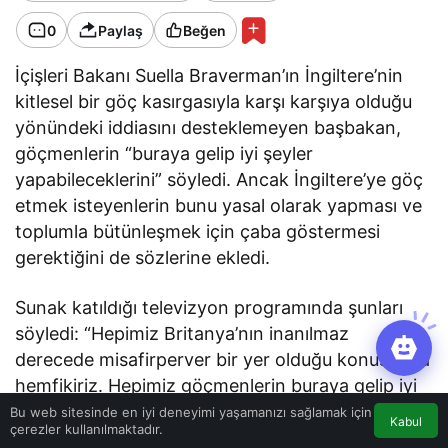
0
Paylaş
Beğen
İçişleri Bakanı Suella Braverman’ın İngiltere’nin
kitlesel bir göç kasırgasıyla karşı karşıya olduğu
yönündeki iddiasını desteklemeyen başbakan,
göçmenlerin “buraya gelip iyi şeyler
yapabileceklerini” söyledi. Ancak İngiltere’ye göç
etmek isteyenlerin bunu yasal olarak yapması ve
toplumla bütünleşmek için çaba göstermesi
gerektiğini de sözlerine ekledi.
Sunak katıldığı televizyon programında şunları
söyledi: “Hepimiz Britanya’nın inanılmaz
derecede misafirperver bir yer olduğu konusunda
hemfikiriz. Hepimiz göçmenlerin buraya gelip iyi
şeyler yapabileceğinin canlı kanıtıyız. Bunun
Bu web sitesinde en iyi deneyimi yaşamanızı sağlamak için
Kabul
çerezler kullanılmaktadır.
İngilizler olarak gurur duymamız gereken bir şey