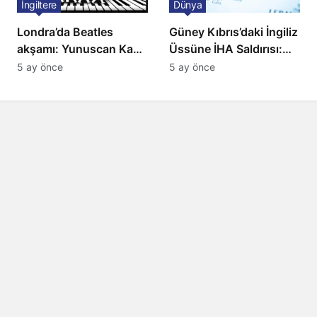
İngiltere
Dünya
Londra’da Beatles
Güney Kıbrıs’daki İngiliz
akşamı: Yunuscan Kaya
Üssüne İHA Saldırısı:
klasik yorumuyla
Patlama, Sirenler ve
5 ay önce
5 ay önce
sahnede
Alarm Durumu