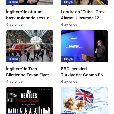
Dünya
Dünya
İngiltere’de oturum
Londra’da “Tube” Grevi
başvurularında sessiz
Alarmı: Ulaşımda 12
kriz: Büyükelçilikten
Günlük Kaos Kapıda
4 ay önce
4 ay önce
açıklama!
Dünya
Dünya
İngiltere’de Tren
BBC içerikleri
Biletlerine Tavan Fiyat:
Türkiye’de: Cosmo EN
Ulaşımda Yeni
ve BBC Player yayında
4 ay önce
4 ay önce
Düzenleme