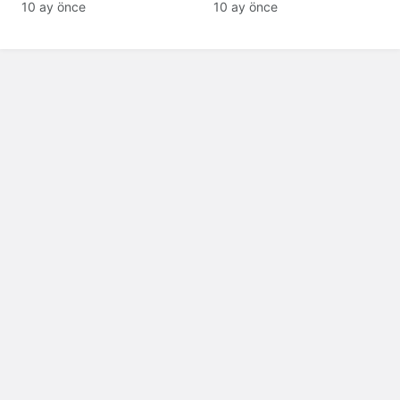
tanıyamıyor: Son hali
10 ay önce
10 ay önce
şaşırttı