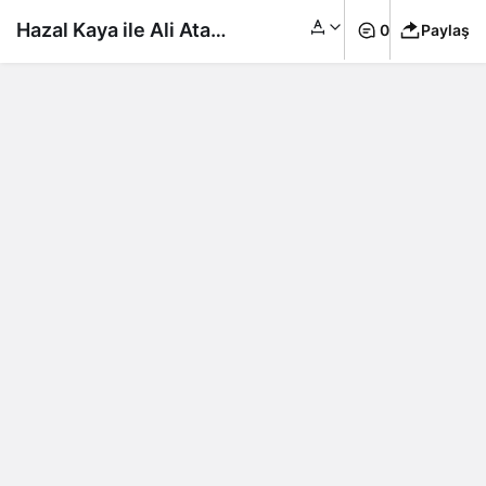
Hazal Kaya ile Ali Atay,
0
Paylaş
oğulları Fikret Ali’nin
yeni yaşını böyle
kutladı