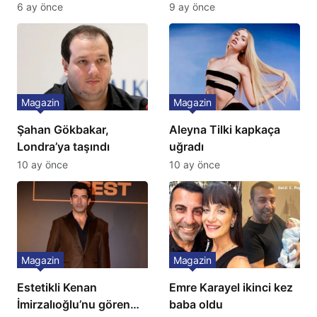
Yok, Tuvalet Yok!”
Türkiye’de bir ilk:
6 ay önce
9 ay önce
Çağla Şikel’den Şok
Gözünü 2 ilçeye dikti!
İtiraf
Magazin
Magazin
Şahan Gökbakar,
Aleyna Tilki kapkaça
Londra’ya taşındı
uğradı
10 ay önce
10 ay önce
Magazin
Magazin
Estetikli Kenan
Emre Karayel ikinci kez
İmirzalıoğlu’nu gören
baba oldu