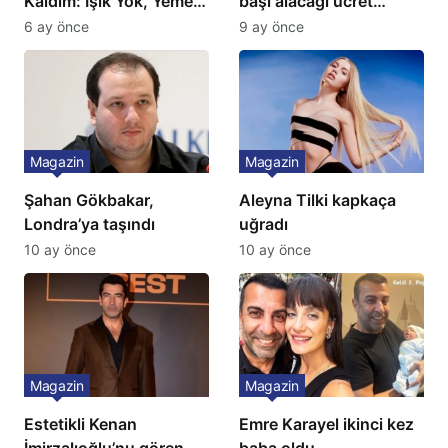
Kaldım: Işık Yok, Yemek
başı alacağı ücret
Yok, Tuvalet Yok!”
Türkiye’de bir ilk:
6 ay önce
9 ay önce
Çağla Şikel’den Şok
Gözünü 2 ilçeye dikti!
İtiraf
Magazin
Magazin
Şahan Gökbakar,
Aleyna Tilki kapkaça
Londra’ya taşındı
uğradı
10 ay önce
10 ay önce
Magazin
Magazin
Estetikli Kenan
Emre Karayel ikinci kez
İmirzalıoğlu’nu gören
baba oldu