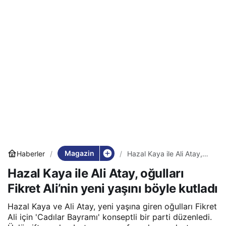
Magazin
Haberler
Hazal Kaya ile Ali Atay,
oğulları Fikret Ali’nin yeni
Hazal Kaya ile Ali Atay, oğulları
yaşını böyle kutladı
Fikret Ali’nin yeni yaşını böyle kutladı
Hazal Kaya ve Ali Atay, yeni yaşına giren oğulları Fikret
Ali için 'Cadılar Bayramı' konseptli bir parti düzenledi.