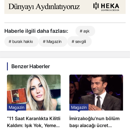
Haberle ilgili daha fazlası:
# aşk
# burak hakkı
# Magazin
# sevgili
Benzer Haberler
Magazin
Magazin
“11 Saat Karanlıkta Kilitli
İmirzalıoğlu’nun bölüm
Kaldım: Işık Yok, Yemek
başı alacağı ücret