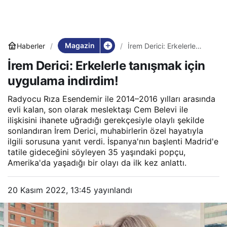
Magazin
Haberler
İrem Derici: Erkelerle
tanışmak için uygulama
İrem Derici: Erkelerle tanışmak için
indirdim!
uygulama indirdim!
Radyocu Rıza Esendemir ile 2014–2016 yılları arasında
evli kalan, son olarak meslektaşı Cem Belevi ile
ilişkisini ihanete uğradığı gerekçesiyle olaylı şekilde
sonlandıran İrem Derici, muhabirlerin özel hayatıyla
ilgili sorusuna yanıt verdi. İspanya'nın başlenti Madrid'e
tatile gideceğini söyleyen 35 yaşındaki popçu,
Amerika'da yaşadığı bir olayı da ilk kez anlattı.
20 Kasım 2022, 13:45
yayınlandı