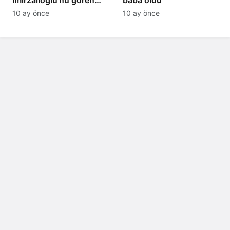
tanıyamıyor: Son hali
10 ay önce
10 ay önce
şaşırttı