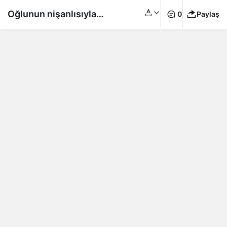
Oğlunun nişanlısıyla
0
Paylaş
kaçtı: Ailesini tüm
servetini yanında
götürdü