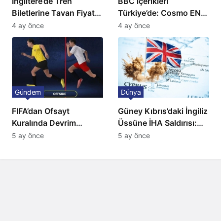
İngiltere’de Tren
BBC içerikleri
Biletlerine Tavan Fiyat:
Türkiye’de: Cosmo EN
Ulaşımda Yeni
ve BBC Player yayında
4 ay önce
4 ay önce
Düzenleme
Gündem
Dünya
FIFA’dan Ofsayt
Güney Kıbrıs’daki İngiliz
Kuralında Devrim
Üssüne İHA Saldırısı:
Niteliğinde Onay
Patlama, Sirenler ve
5 ay önce
5 ay önce
Alarm Durumu