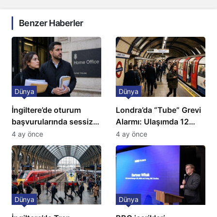
Benzer Haberler
Dünya
Dünya
İngiltere’de oturum
Londra’da “Tube” Grevi
başvurularında sessiz
Alarmı: Ulaşımda 12
kriz: Büyükelçilikten
Günlük Kaos Kapıda
4 ay önce
4 ay önce
açıklama!
Dünya
Dünya