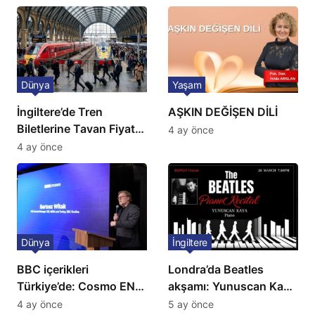
açıklama!
Dünya
Yaşam
İngiltere’de Tren
AŞKIN DEĞİŞEN DİLİ
Biletlerine Tavan Fiyat:
4 ay önce
Ulaşımda Yeni
4 ay önce
Düzenleme
Dünya
İngiltere
BBC içerikleri
Londra’da Beatles
Türkiye’de: Cosmo EN
akşamı: Yunuscan Kaya
ve BBC Player yayında
klasik yorumuyla
4 ay önce
5 ay önce