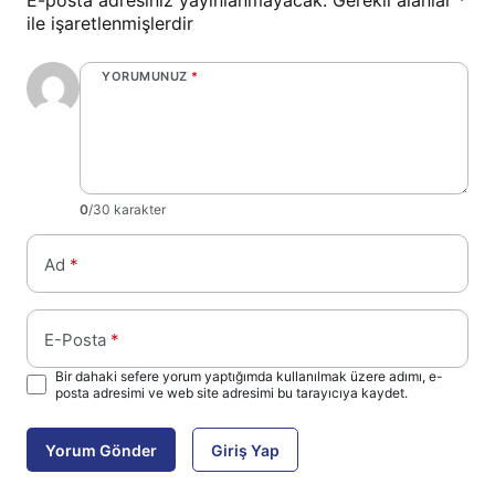
E-posta adresiniz yayınlanmayacak.
Gerekli alanlar
*
ile işaretlenmişlerdir
YORUMUNUZ
*
0
/30 karakter
Ad
*
E-Posta
*
Bir dahaki sefere yorum yaptığımda kullanılmak üzere adımı, e-
posta adresimi ve web site adresimi bu tarayıcıya kaydet.
Yorum Gönder
Giriş Yap