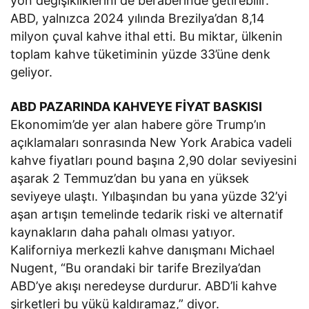
yön değişikliklerini de beraberinde getirebilir.
ABD, yalnızca 2024 yılında Brezilya’dan 8,14
milyon çuval kahve ithal etti. Bu miktar, ülkenin
toplam kahve tüketiminin yüzde 33’üne denk
geliyor.
ABD PAZARINDA KAHVEYE FİYAT BASKISI
Ekonomim’de yer alan habere göre Trump’ın
açıklamaları sonrasında New York Arabica vadeli
kahve fiyatları pound başına 2,90 dolar seviyesini
aşarak 2 Temmuz’dan bu yana en yüksek
seviyeye ulaştı. Yılbaşından bu yana yüzde 32’yi
aşan artışın temelinde tedarik riski ve alternatif
kaynakların daha pahalı olması yatıyor.
Kaliforniya merkezli kahve danışmanı Michael
Nugent, “Bu orandaki bir tarife Brezilya’dan
ABD’ye akışı neredeyse durdurur. ABD’li kahve
şirketleri bu yükü kaldıramaz,” diyor.