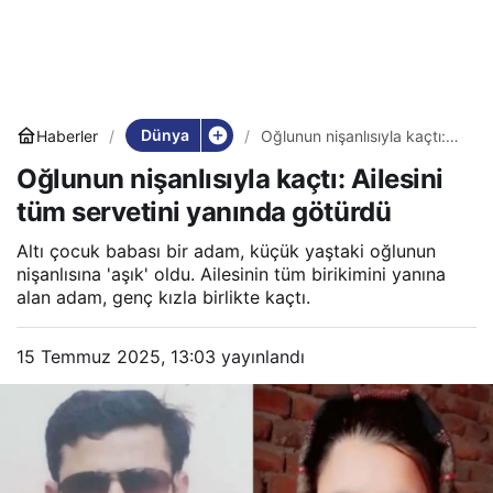
Dünya
Haberler
Oğlunun nişanlısıyla kaçtı:
Ailesini tüm servetini
Oğlunun nişanlısıyla kaçtı: Ailesini
yanında götürdü
tüm servetini yanında götürdü
Altı çocuk babası bir adam, küçük yaştaki oğlunun
nişanlısına 'aşık' oldu. Ailesinin tüm birikimini yanına
alan adam, genç kızla birlikte kaçtı.
15 Temmuz 2025, 13:03
yayınlandı