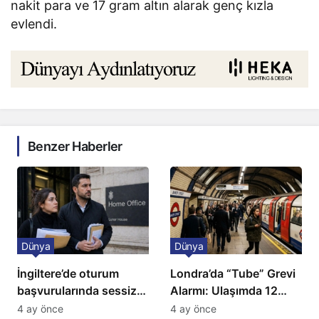
nakit para ve 17 gram altın alarak genç kızla
evlendi.
Benzer Haberler
Dünya
Dünya
İngiltere’de oturum
Londra’da “Tube” Grevi
başvurularında sessiz
Alarmı: Ulaşımda 12
kriz: Büyükelçilikten
Günlük Kaos Kapıda
4 ay önce
4 ay önce