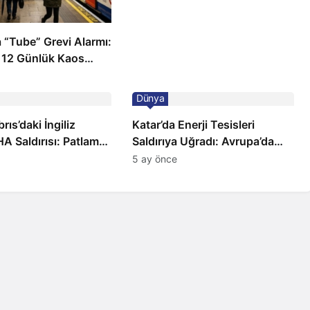
 “Tube” Grevi Alarmı:
 12 Günlük Kaos
Dünya
ıs’daki İngiliz
Katar’da Enerji Tesisleri
A Saldırısı: Patlama,
Saldırıya Uğradı: Avrupa’da
 ve Alarm Durumu
Doğalgaz Fiyatlarında Sert
5 ay önce
Artış