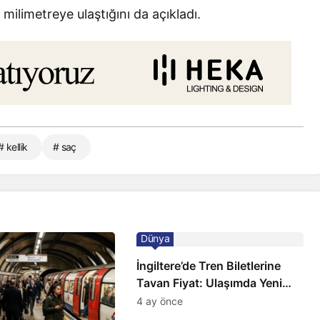
 milimetreye ulaştığını da açıkladı.
# kellik
# saç
Dünya
İngiltere’de Tren Biletlerine
Tavan Fiyat: Ulaşımda Yeni
Düzenleme
4 ay önce