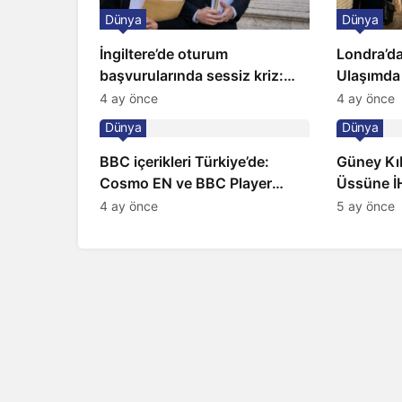
Dünya
Dünya
İngiltere’de oturum
Londra’da
başvurularında sessiz kriz:
Ulaşımda
Büyükelçilikten açıklama!
Kapıda
4 ay önce
4 ay önce
Dünya
Dünya
BBC içerikleri Türkiye’de:
Güney Kıbr
Cosmo EN ve BBC Player
Üssüne İH
yayında
Sirenler
4 ay önce
5 ay önce