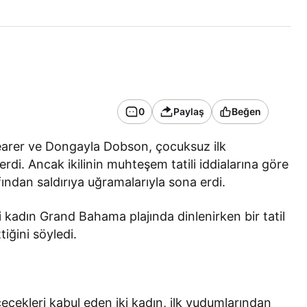
0
Paylaş
Beğen
arer ve Dongayla Dobson, çocuksuz ilk
rdi. Ancak ikilinin muhteşem tatili iddialarına göre
fından saldırıya uğramalarıyla sona erdi.
dın Grand Bahama plajında ​​dinlenirken bir tatil
tiğini söyledi.
içecekleri kabul eden iki kadın, ilk yudumlarından