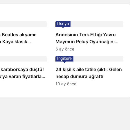
Dünya
 Beatles akşamı:
Annesinin Terk Ettiği Yavru
 Kaya klasik
Maymun Peluş Oyuncağını
a sahnede
Anne Bildi
6 ay önce
İngiltere
 karaborsaya düştü!
24 kişilik aile tatile çıktı: Gelen
’ya varan fiyatlarla
hesap dumura uğrattı
10 ay önce