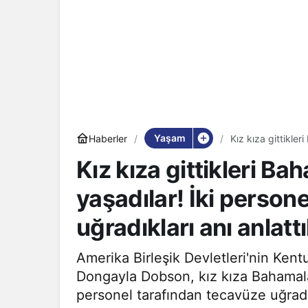
Yaşam
Haberler
Kız kıza gittikler
tecavüze uğradıkla
Kız kıza gittikleri Ba
yaşadılar! İki person
uğradıkları anı anlattı
Amerika Birleşik Devletleri'nin Ke
Dongayla Dobson, kız kıza Bahamalar'
personel tarafından tecavüze uğradıkl