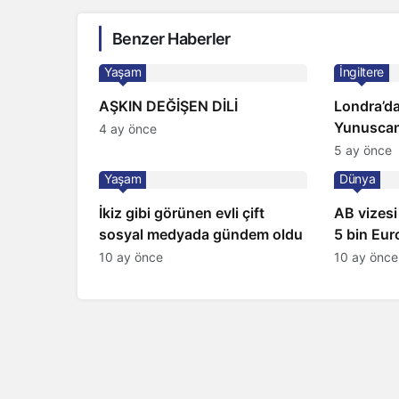
Benzer Haberler
Yaşam
İngiltere
AŞKIN DEĞİŞEN DİLİ
Londra’da
Yunuscan
4 ay önce
yorumuyl
5 ay önce
Yaşam
Dünya
İkiz gibi görünen evli çift
AB vizesi
sosyal medyada gündem oldu
5 bin Euro
satıyorlar
10 ay önce
10 ay önce