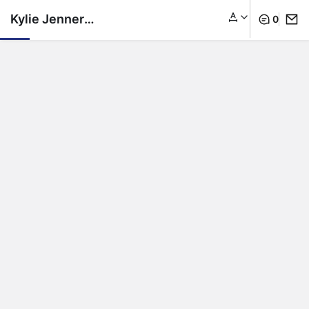
Kylie Jenner
0
yaşlanmış hali paylaştı
gündem oldu!