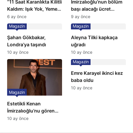
“11 Saat Karanlıkta Kilitli
İmirzalıoğlu’nun bölüm
Kaldım: Işık Yok, Yemek
başı alacağı ücret
Yok, Tuvalet Yok!”
Türkiye’de bir ilk:
6 ay önce
9 ay önce
Çağla Şikel’den Şok
Gözünü 2 ilçeye dikti!
Magazin
Magazin
İtiraf
Şahan Gökbakar,
Aleyna Tilki kapkaça
Londra’ya taşındı
uğradı
10 ay önce
10 ay önce
Magazin
Emre Karayel ikinci kez
baba oldu
10 ay önce
Magazin
Estetikli Kenan
İmirzalıoğlu’nu gören
tanıyamıyor: Son hali
10 ay önce
şaşırttı