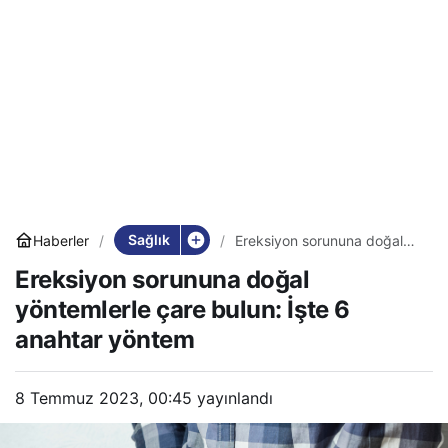
Sağlık
Haberler
Ereksiyon sorununa doğal
yöntemlerle çare bulun: İşte
Ereksiyon sorununa doğal
6 anahtar yöntem
yöntemlerle çare bulun: İşte 6
anahtar yöntem
8 Temmuz 2023, 00:45
yayınlandı