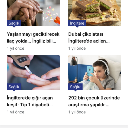
Sağlık
İngiltere
Yaşlanmayı geciktirecek
Dubai çikolatası
ilaç yolda… İngiliz bilim
İngiltere’de acilen
insanları açıkladı!
toplatılıyor
1 yıl önce
1 yıl önce
Sağlık
Sağlık
İngiltere’de çığır açan
292 bin çocuk üzerinde
keşif: Tip 1 diyabeti
araştırma yapıldı:
yıllarca öteliyor
Uzmanlardan ailelere
1 yıl önce
1 yıl önce
kritik uyarı