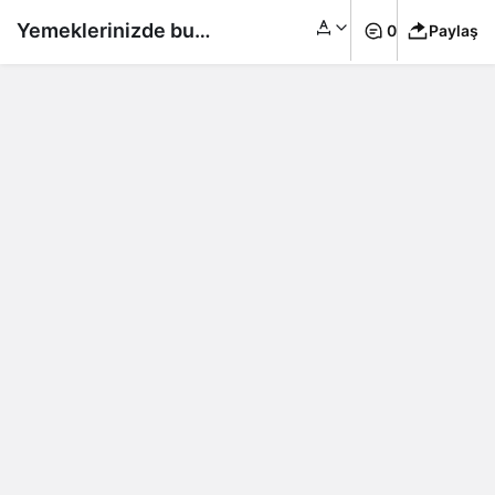
Yemeklerinizde bu
0
Paylaş
ürünü sakın
kullanmayın:
Dünyanın en zararlı
yiyeceği seçildi!