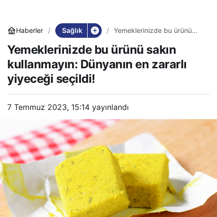
Sağlık
Haberler
Yemeklerinizde bu ürünü
sakın kullanmayın: Dünyanın
Yemeklerinizde bu ürünü sakın
en zararlı yiyeceği seçildi!
kullanmayın: Dünyanın en zararlı
yiyeceği seçildi!
7 Temmuz 2023, 15:14
yayınlandı