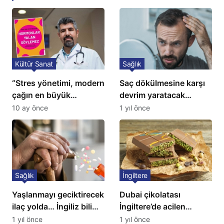
Kültür Sanat
Sağlık
“Stres yönetimi, modern
Saç dökülmesine karşı
çağın en büyük
devrim yaratacak
tedavisidir”
çözüm: Ne ilaç ne saç
10 ay önce
1 yıl önce
ekimi gerekiyor
Sağlık
İngiltere
Yaşlanmayı geciktirecek
Dubai çikolatası
ilaç yolda… İngiliz bilim
İngiltere’de acilen
insanları açıkladı!
toplatılıyor
1 yıl önce
1 yıl önce