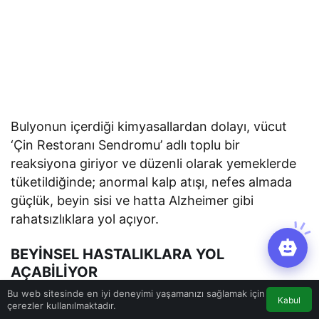
Bulyonun içerdiği kimyasallardan dolayı, vücut
‘Çin Restoranı Sendromu’ adlı toplu bir
reaksiyona giriyor ve düzenli olarak yemeklerde
tüketildiğinde; anormal kalp atışı, nefes almada
güçlük, beyin sisi ve hatta Alzheimer gibi
rahatsızlıklara yol açıyor.
BEYİNSEL HASTALIKLARA YOL
AÇABİLİYOR
Bu web sitesinde en iyi deneyimi yaşamanızı sağlamak için
Bulyonların bu kadar zararlı olmasının nedeni,
Kabul
çerezler kullanılmaktadır.