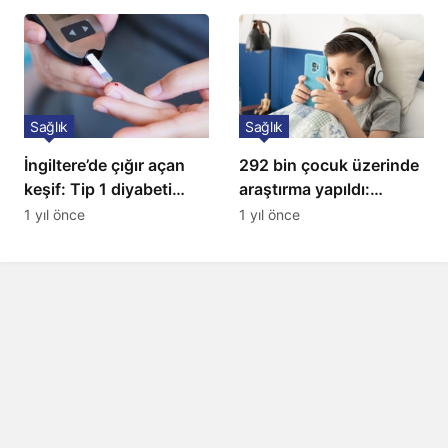
Sağlık
Sağlık
İngiltere’de çığır açan
292 bin çocuk üzerinde
keşif: Tip 1 diyabeti
araştırma yapıldı:
yıllarca öteliyor
Uzmanlardan ailelere
1 yıl önce
1 yıl önce
kritik uyarı