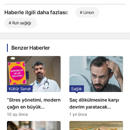
Haberle ilgili daha fazlası:
# Limon
# Ruh sağlığı
Benzer Haberler
Kültür Sanat
Sağlık
“Stres yönetimi, modern
Saç dökülmesine karşı
çağın en büyük
devrim yaratacak
tedavisidir”
çözüm: Ne ilaç ne saç
10 ay önce
1 yıl önce
ekimi gerekiyor