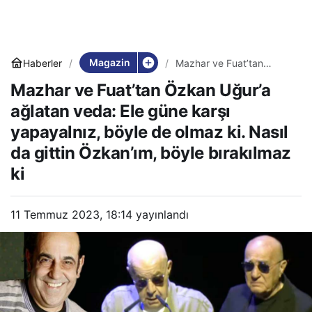
Magazin
Haberler
Mazhar ve Fuat’tan
Özkan Uğur’a ağlatan
Mazhar ve Fuat’tan Özkan Uğur’a
veda: Ele güne karşı
yapayalnız, böyle de
ağlatan veda: Ele güne karşı
olmaz ki. Nasıl da gittin
Özkan’ım, böyle
yapayalnız, böyle de olmaz ki. Nasıl
bırakılmaz ki
da gittin Özkan’ım, böyle bırakılmaz
ki
11 Temmuz 2023, 18:14
yayınlandı