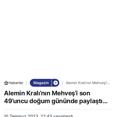
Magazin
Haberler
Alemin Kralı’nın Mehveş’i
son 49’uncu doğum
Alemin Kralı’nın Mehveş’i son
gününde paylaştı…
49’uncu doğum gününde paylaştı…
10 Temmuz 2023, 22:43
yayınlandı