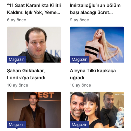
“11 Saat Karanlıkta Kilitli
İmirzalıoğlu’nun bölüm
Kaldım: Işık Yok, Yemek
başı alacağı ücret
Yok, Tuvalet Yok!”
Türkiye’de bir ilk:
6 ay önce
9 ay önce
Çağla Şikel’den Şok
Gözünü 2 ilçeye dikti!
İtiraf
Magazin
Magazin
Şahan Gökbakar,
Aleyna Tilki kapkaça
Londra’ya taşındı
uğradı
10 ay önce
10 ay önce
Magazin
Magazin