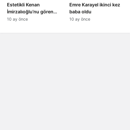
Estetikli Kenan
Emre Karayel ikinci kez
İmirzalıoğlu’nu gören
baba oldu
tanıyamıyor: Son hali
10 ay önce
10 ay önce
şaşırttı