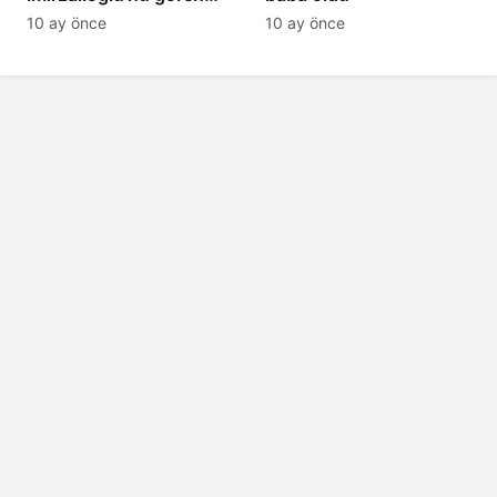
tanıyamıyor: Son hali
10 ay önce
10 ay önce
şaşırttı