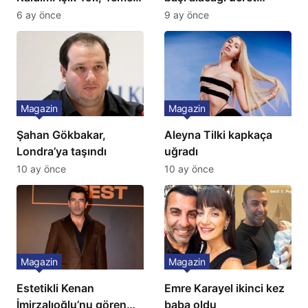
Yok, Tuvalet Yok!”
Türkiye’de bir ilk:
6 ay önce
9 ay önce
Çağla Şikel’den Şok
Gözünü 2 ilçeye dikti!
İtiraf
Magazin
Magazin
Şahan Gökbakar,
Aleyna Tilki kapkaça
Londra’ya taşındı
uğradı
10 ay önce
10 ay önce
Magazin
Magazin
Estetikli Kenan
Emre Karayel ikinci kez
İmirzalıoğlu’nu gören
baba oldu