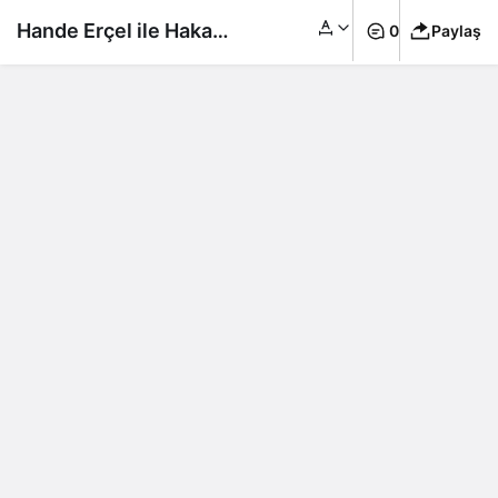
Hande Erçel ile Hakan
0
Paylaş
Sabancı’nın lüks
tatili…