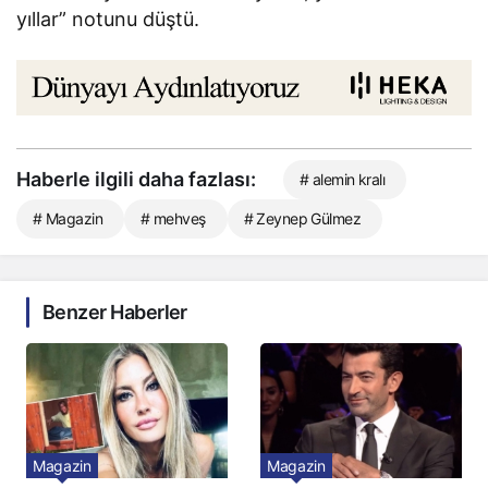
yıllar” notunu düştü.
Haberle ilgili daha fazlası:
# alemin kralı
# Magazin
# mehveş
# Zeynep Gülmez
Benzer Haberler
Magazin
Magazin