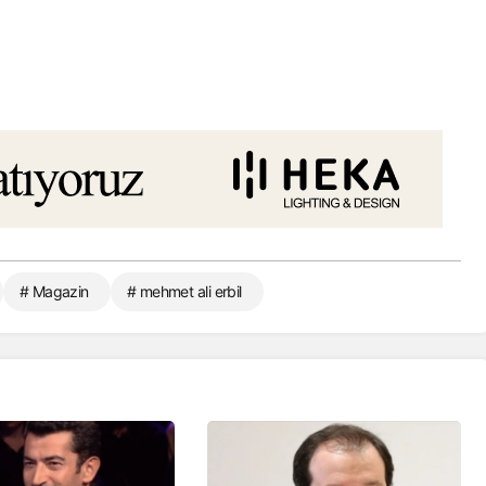
# Magazin
# mehmet ali erbil