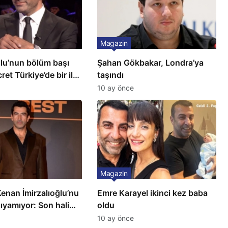
Magazin
ğlu’nun bölüm başı
Şahan Gökbakar, Londra’ya
ret Türkiye’de bir ilk:
taşındı
ilçeye dikti!
10 ay önce
Magazin
 Kenan İmirzalıoğlu’nu
Emre Karayel ikinci kez baba
ıyamıyor: Son hali
oldu
10 ay önce