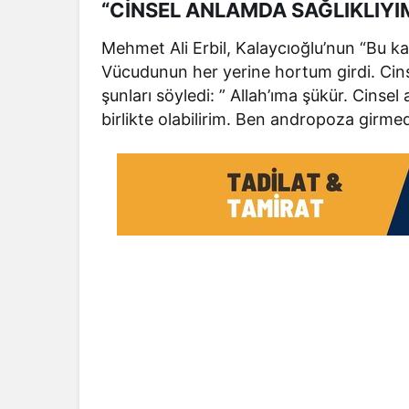
“CİNSEL ANLAMDA SAĞLIKLIYI
Mehmet Ali Erbil, Kalaycıoğlu’nun “Bu k
Vücudunun her yerine hortum girdi. Cins
şunları söyledi: ” Allah’ıma şükür. Cinsel
birlikte olabilirim. Ben andropoza girme