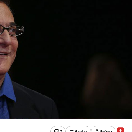
0
Paylaş
Beğen