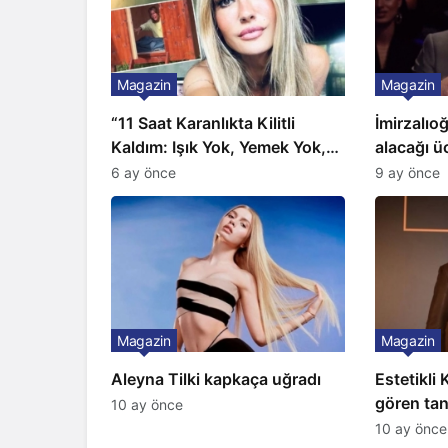
Magazin
Magazin
“11 Saat Karanlıkta Kilitli
İmirzalıo
Kaldım: Işık Yok, Yemek Yok,
alacağı üc
Tuvalet Yok!” Çağla Şikel’den
Gözünü 2 
6 ay önce
9 ay önce
Şok İtiraf
Magazin
Magazin
Aleyna Tilki kapkaça uğradı
Estetikli
gören tan
10 ay önce
şaşırttı
10 ay önce