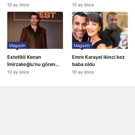
10 ay önce
10 ay önce
Magazin
Magazin
Estetikli Kenan
Emre Karayel ikinci kez
İmirzalıoğlu’nu gören
baba oldu
tanıyamıyor: Son hali
10 ay önce
10 ay önce
şaşırttı