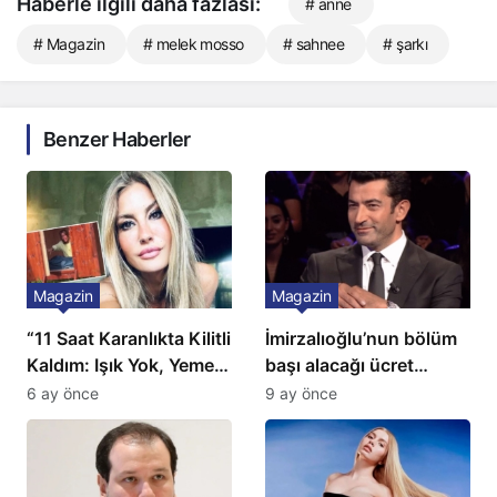
Haberle ilgili daha fazlası:
# anne
# Magazin
# melek mosso
# sahnee
# şarkı
Benzer Haberler
Magazin
Magazin
“11 Saat Karanlıkta Kilitli
İmirzalıoğlu’nun bölüm
Kaldım: Işık Yok, Yemek
başı alacağı ücret
Yok, Tuvalet Yok!”
Türkiye’de bir ilk:
6 ay önce
9 ay önce
Çağla Şikel’den Şok
Gözünü 2 ilçeye dikti!
İtiraf