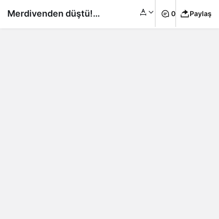
Merdivenden düştü!
0
Paylaş
Burçin Terzioğlu
parmağını kırdı