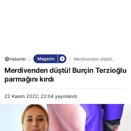
Magazin
Haberler
Merdivenden düştü!
Burçin Terzioğlu
Merdivenden düştü! Burçin Terzioğlu
parmağını kırdı
parmağını kırdı
22 Kasım 2022, 22:04
yayınlandı