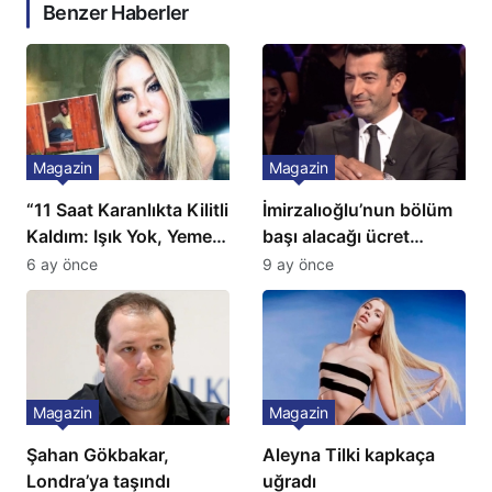
Benzer Haberler
Magazin
Magazin
“11 Saat Karanlıkta Kilitli
İmirzalıoğlu’nun bölüm
Kaldım: Işık Yok, Yemek
başı alacağı ücret
Yok, Tuvalet Yok!”
Türkiye’de bir ilk:
6 ay önce
9 ay önce
Çağla Şikel’den Şok
Gözünü 2 ilçeye dikti!
İtiraf
Magazin
Magazin
Şahan Gökbakar,
Aleyna Tilki kapkaça
Londra’ya taşındı
uğradı