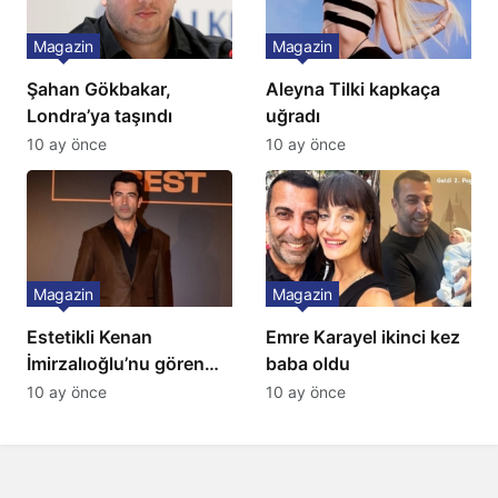
Magazin
Magazin
Şahan Gökbakar,
Aleyna Tilki kapkaça
Londra’ya taşındı
uğradı
10 ay önce
10 ay önce
Magazin
Magazin
Estetikli Kenan
Emre Karayel ikinci kez
İmirzalıoğlu’nu gören
baba oldu
tanıyamıyor: Son hali
10 ay önce
10 ay önce
şaşırttı