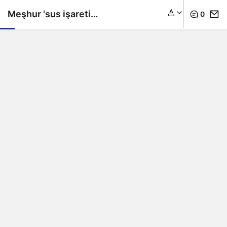
Meşhur ‘sus işareti
0
yapan hemşire’nin son
hali