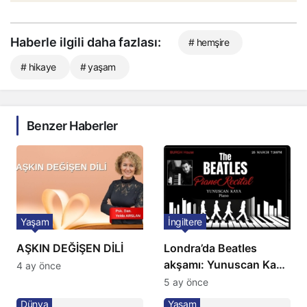
Haberle ilgili daha fazlası:
# hemşire
# hikaye
# yaşam
Benzer Haberler
Yaşam
İngiltere
AŞKIN DEĞİŞEN DİLİ
Londra’da Beatles
akşamı: Yunuscan Kaya
4 ay önce
klasik yorumuyla
5 ay önce
sahnede
Dünya
Yaşam