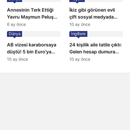
Annesinin Terk Ettiği
İkiz gibi görünen evli
Yavru Maymun Peluş
çift sosyal medyada
Oyuncağını Anne Bildi
gündem oldu
6 ay önce
10 ay önce
Dünya
İngiltere
AB vizesi karaborsaya
24 kişilik aile tatile çıktı:
düştü! 5 bin Euro’ya
Gelen hesap dumura
varan fiyatlarla
uğrattı
10 ay önce
10 ay önce
satıyorlar