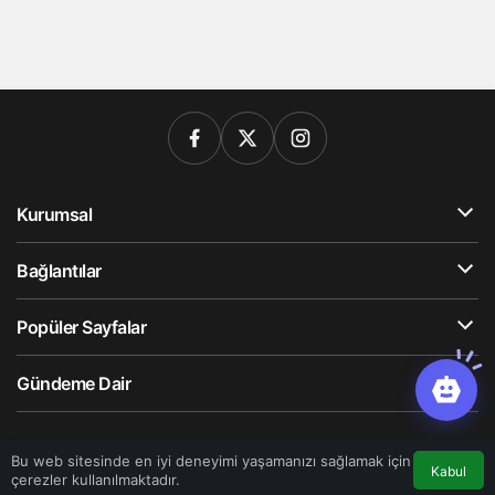
Kurumsal
Bağlantılar
Popüler Sayfalar
Gündeme Dair
© Telif Hakkı 2026, Tüm Hakları Saklıdır
Bu web sitesinde en iyi deneyimi yaşamanızı sağlamak için
Kabul
çerezler kullanılmaktadır.