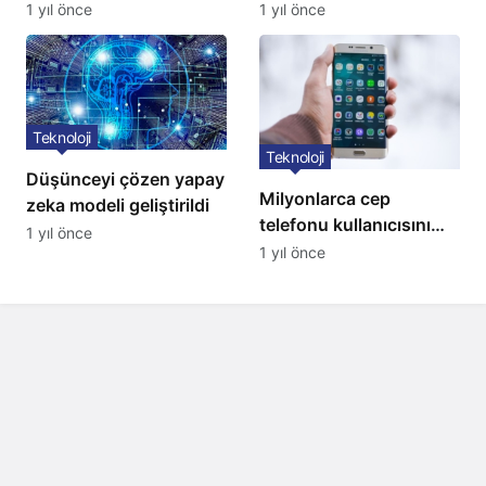
kullanıma açıldı
1 yıl önce
1 yıl önce
Teknoloji
Teknoloji
Düşünceyi çözen yapay
Milyonlarca cep
zeka modeli geliştirildi
telefonu kullanıcısını
1 yıl önce
ilgilendiren karar: 31
1 yıl önce
Temmuz’da hepsi
silinecek