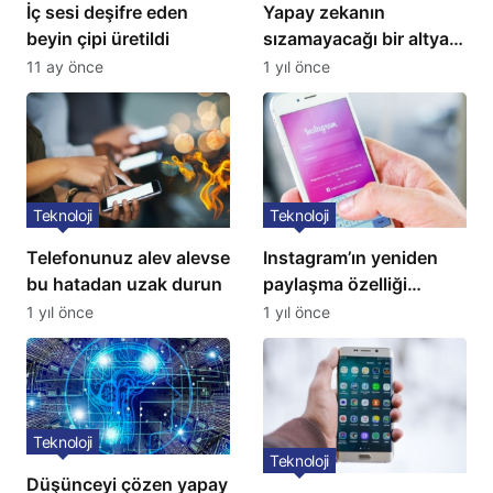
İç sesi deşifre eden
Yapay zekanın
beyin çipi üretildi
sızamayacağı bir altyapı
geliştirildi
11 ay önce
1 yıl önce
Teknoloji
Teknoloji
Telefonunuz alev alevse
Instagram’ın yeniden
bu hatadan uzak durun
paylaşma özelliği
kullanıma açıldı
1 yıl önce
1 yıl önce
Teknoloji
Teknoloji
Düşünceyi çözen yapay