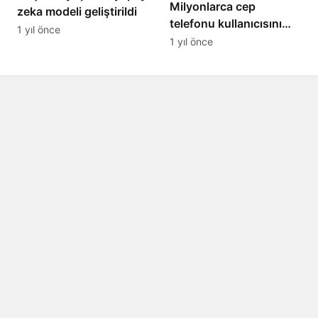
Milyonlarca cep
zeka modeli geliştirildi
telefonu kullanıcısını
1 yıl önce
ilgilendiren karar: 31
1 yıl önce
Temmuz’da hepsi
silinecek