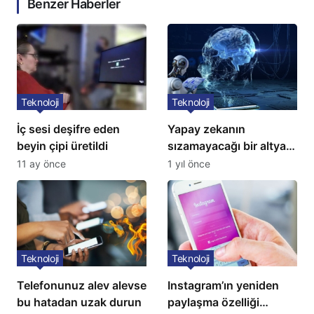
Benzer Haberler
Teknoloji
Teknoloji
İç sesi deşifre eden
Yapay zekanın
beyin çipi üretildi
sızamayacağı bir altyapı
geliştirildi
11 ay önce
1 yıl önce
Teknoloji
Teknoloji
Telefonunuz alev alevse
Instagram’ın yeniden
bu hatadan uzak durun
paylaşma özelliği