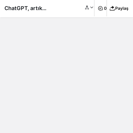
ChatGPT, artık
0
Paylaş
görecek, duyacak ve
konuşacak